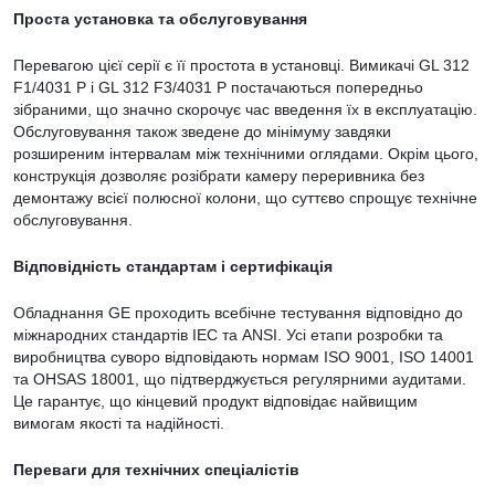
Проста установка та обслуговування
Перевагою цієї серії є її простота в установці. Вимикачі GL 312
F1/4031 P і GL 312 F3/4031 P постачаються попередньо
зібраними, що значно скорочує час введення їх в експлуатацію.
Обслуговування також зведене до мінімуму завдяки
розширеним інтервалам між технічними оглядами. Окрім цього,
конструкція дозволяє розібрати камеру переривника без
демонтажу всієї полюсної колони, що суттєво спрощує технічне
обслуговування.
Відповідність стандартам і сертифікація
Обладнання GE проходить всебічне тестування відповідно до
міжнародних стандартів IEC та ANSI. Усі етапи розробки та
виробництва суворо відповідають нормам ISO 9001, ISO 14001
та OHSAS 18001, що підтверджується регулярними аудитами.
Це гарантує, що кінцевий продукт відповідає найвищим
вимогам якості та надійності.
Переваги для технічних спеціалістів