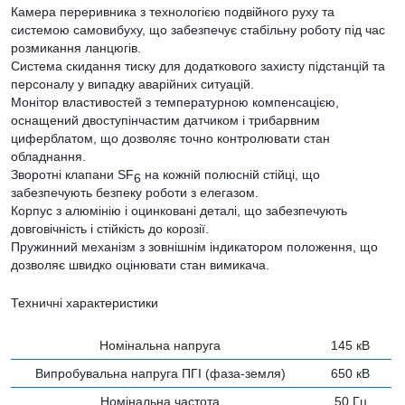
Камера переривника з технологією подвійного руху та
системою самовибуху, що забезпечує стабільну роботу під час
розмикання ланцюгів.
Система скидання тиску для додаткового захисту підстанцій та
персоналу у випадку аварійних ситуацій.
Монітор властивостей з температурною компенсацією,
оснащений двоступінчастим датчиком і трибарвним
циферблатом, що дозволяє точно контролювати стан
обладнання.
Зворотні клапани SF
на кожній полюсній стійці, що
6
забезпечують безпеку роботи з елегазом.
Корпус з алюмінію і оцинковані деталі, що забезпечують
довговічність і стійкість до корозії.
Пружинний механізм з зовнішнім індикатором положення, що
дозволяє швидко оцінювати стан вимикача.
Техничні характеристики
Номінальна напруга
145 кВ
Випробувальна напруга ПГІ (фаза-земля)
650 кВ
Номінальна частота
50 Гц