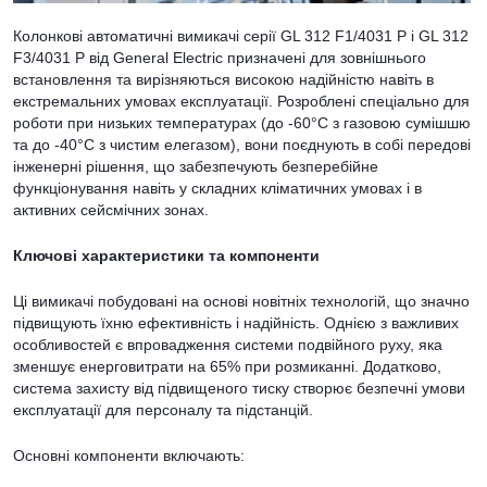
Колонкові автоматичні вимикачі серії GL 312 F1/4031 P і GL 312
F3/4031 P від General Electric призначені для зовнішнього
встановлення та вирізняються високою надійністю навіть в
екстремальних умовах експлуатації. Розроблені спеціально для
роботи при низьких температурах (до -60°C з газовою сумішшю
та до -40°C з чистим елегазом), вони поєднують в собі передові
інженерні рішення, що забезпечують безперебійне
функціонування навіть у складних кліматичних умовах і в
активних сейсмічних зонах.
Ключові характеристики та компоненти
Ці вимикачі побудовані на основі новітніх технологій, що значно
підвищують їхню ефективність і надійність. Однією з важливих
особливостей є впровадження системи подвійного руху, яка
зменшує енерговитрати на 65% при розмиканні. Додатково,
система захисту від підвищеного тиску створює безпечні умови
експлуатації для персоналу та підстанцій.
Основні компоненти включають: