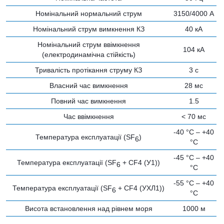
Номінальний нормальний струм
3150/4000 А
Номінальний струм вимкнення КЗ
40 кА
Номінальний струм ввімкнення
104 кА
(електродинамічна стійкість)
Тривалість протікання струму КЗ
3 с
Власний час вимкнення
28 мс
Повний час вимкнення
1.5
Час ввімкнення
< 70 мс
-40 °C – +40
Температура експлуатації (SF
)
6
°C
-45 °C – +40
Температура експлуатації (SF
+ CF4 (У1))
6
°C
-55 °C – +40
Температура експлуатації (SF
+ CF4 (УХЛ1))
6
°C
Висота встановлення над рівнем моря
1000 м