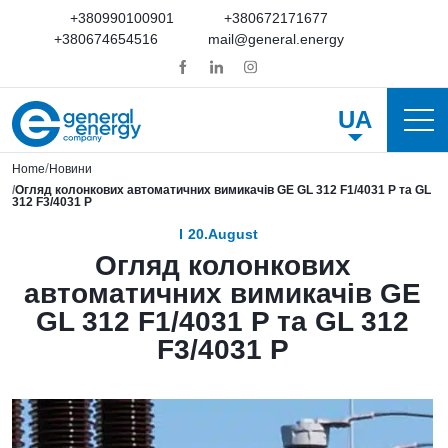
+380990100901
+380672171677
+380674654516
mail@general.energy
UA
Home
Новини
Огляд колонкових автоматичних вимикачів GE GL 312 F1/4031 P та GL
312 F3/4031 P
20.August
Огляд колонкових
автоматичних вимикачів GE
GL 312 F1/4031 P та GL 312
F3/4031 P