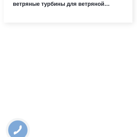
ветряные турбины для ветряной
электростанции Санта-Мария-де-лас-
Фуэнтес в Испании