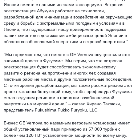
Японии вместе с нашими членами консорциума. Ветровая
электростанция Абукума работает на технологии,
разработанной для минимизации воздействия на окружающую
среду и борьбы с экстремальными погодными условиями в
Японии, что подчеркивает нашу приверженность поддержке
наших клиентов в достижении амбициозных целей Японии в
области возобновляемой энергетики и ветровой энергетики.”
“Мы гордимся тем, что вместе с GE Vernova осуществили этот
значимый проект в Фукусиме. Мы верим, что эта ветровая
электростанция будет способствовать экономическому
развитию региона на протяжении многих лет, создавая
местные рабочие места и другие положительные последствия.
С точки зрения декарбонизации, мы также рассматриваем этот
проект как способствующий тому, чтобы префектура Фукусима
стала ведущим регионом в принятии возобновляемой
энергетики на мировой арене,” – сказал Хирано Такаюки,
представитель Fukushima Fukko Furyoku, LLC.
Бизнес GE Vernova по наземным ветровым установкам имеет
общий установленный парк примерно из 57,000 турбин с
более чем 120 ГВт установленной мощности по всему миру.