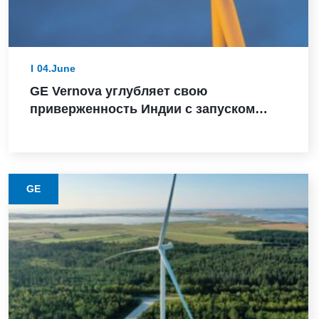
04.June
GE Vernova углубляет свою
приверженность Индии с запуском
турбины мощностью 3,8 МВт, заказом
Powerica, сертификатом ALMM и
расширением производства в Пуне
GE