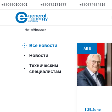
+380990100901
+380672171677
+380674654516
Home
Новости
Все новости
ABB
Новости
Техническим
специалистам
29.June