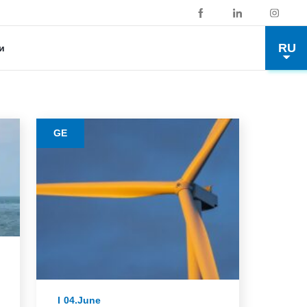
RU
и
GE
04.June