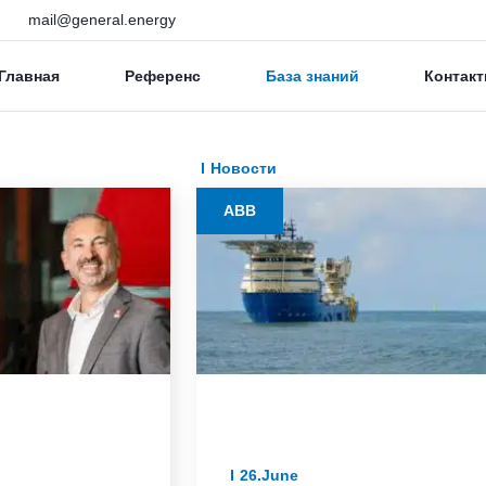
mail@general.energy
Главная
Референс
База знаний
Контакт
Новости
ABB
26.June