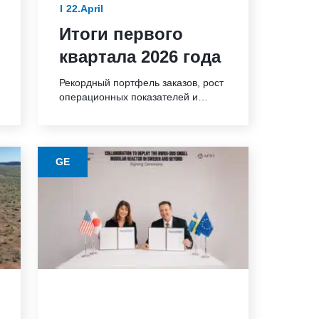
22.April
Итоги первого
квартала 2026 года
Рекордный портфель заказов, рост
операционных показателей и
мощный денежный поток Объем
заказов составил 11 298 млн
долларов США, рост на 32%; в
сопоставимых ценах1 — плюс 24%
GE
Выручка достигла 8 734 млн
долларов США, увеличение на
18%; сопоставимый показатель1
вырос на 11% Операционная
прибыль — 1 780 млн долларов
США; рентабельность 20,4%
Операционная EBITA1 — […]