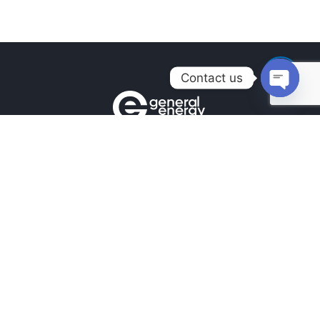
Contact us
Open
chaty
Контакты
+380990100901
+380672171677
+380674654516
mail@general.energy
Навигация
Главная