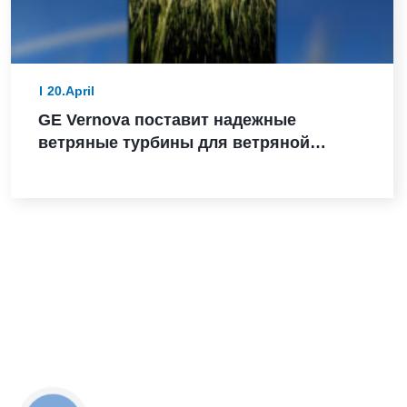
20.April
GE Vernova поставит надежные
ветряные турбины для ветряной
электростанции Санта-Мария-де-лас-
Фуэнтес в Испании