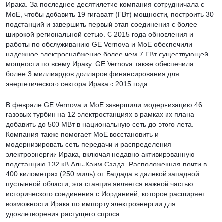
Ирака. За последнее десятилетие компания сотрудничала с
MoE, чтобы добавить 19 гигаватт (ГВт) мощности, построить 30
подстанций и завершить первый этап соединения с более
широкой региональной сетью. С 2015 года обновления и
работы по обслуживанию GE Vernova и MoE обеспечили
надежное электроснабжение более чем 7 ГВт существующей
мощности по всему Ираку. GE Vernova также обеспечила
более 3 миллиардов долларов финансирования для
энергетического сектора Ирака с 2015 года.
В феврале GE Vernova и MoE завершили модернизацию 46
газовых турбин на 12 электростанциях в рамках их плана
добавить до 500 МВт в национальную сеть до этого лета.
Компания также помогает MoE восстановить и
модернизировать сеть передачи и распределения
электроэнергии Ирака, включая недавно активированную
подстанцию 132 кВ Аль-Каим Саада. Расположенная почти в
400 километрах (250 миль) от Багдада в далекой западной
пустынной области, эта станция является важной частью
исторического соединения с Иорданией, которое расширяет
возможности Ирака по импорту электроэнергии для
удовлетворения растущего спроса.