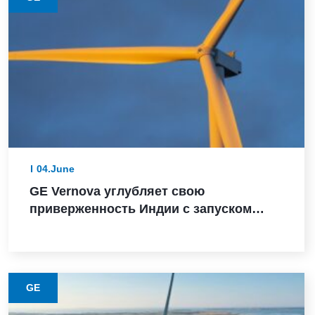
04.June
GE Vernova углубляет свою
приверженность Индии с запуском
турбины мощностью 3,8 МВт, заказом
Powerica, сертификатом ALMM и
расширением производства в Пуне
GE