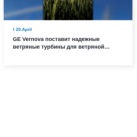
20.April
GE Vernova поставит надежные
ветряные турбины для ветряной
электростанции Санта-Мария-де-лас-
Фуэнтес в Испании