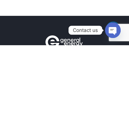
Contact us
Open
chaty
Контакты
+380990100901
+380672171677
+380674654516
mail@general.energy
Навигация
Главная