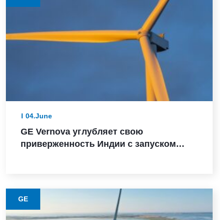
04.June
GE Vernova углубляет свою
приверженность Индии с запуском
турбины мощностью 3,8 МВт, заказом
Powerica, сертификатом ALMM и
расширением производства в Пуне
GE