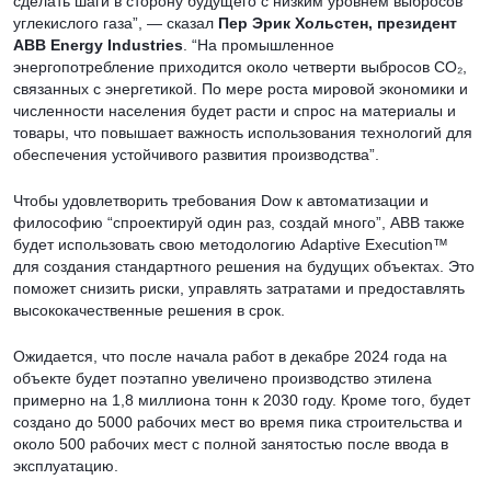
сделать шаги в сторону будущего с низким уровнем выбросов
углекислого газа”, — сказал
Пер Эрик Хольстен, президент
ABB Energy Industries
. “На промышленное
энергопотребление приходится около четверти выбросов CO₂,
связанных с энергетикой. По мере роста мировой экономики и
численности населения будет расти и спрос на материалы и
товары, что повышает важность использования технологий для
обеспечения устойчивого развития производства”.
Чтобы удовлетворить требования Dow к автоматизации и
философию “спроектируй один раз, создай много”, ABB также
будет использовать свою методологию Adaptive Execution™
для создания стандартного решения на будущих объектах. Это
поможет снизить риски, управлять затратами и предоставлять
высококачественные решения в срок.
Ожидается, что после начала работ в декабре 2024 года на
объекте будет поэтапно увеличено производство этилена
примерно на 1,8 миллиона тонн к 2030 году. Кроме того, будет
создано до 5000 рабочих мест во время пика строительства и
около 500 рабочих мест с полной занятостью после ввода в
эксплуатацию.