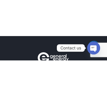
Contact us
Open
chaty
Контакты
+380990100901
+380672171677
+380674654516
mail@general.energy