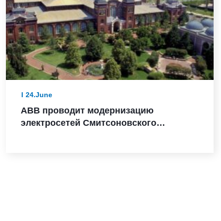
24.June
ABB проводит модернизацию
электросетей Смитсоновского
института в преддверии 250-летия США