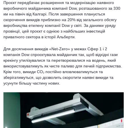
Проєкт передбачає розширення та модернізацію наявного
виробничого майданчика компанії Dow, розташованого за 330
км на північ від Калгарі. Після завершення планується
скорочення викидів приблизно на 20% від загального обсягу
виробництва етилену компанії Dow у світі. За даними уряду
провінції, цей проєкт є однією з найбільших інвестицій
приватного сектора в історії Альберти.
Для досягнення викидів «Net-Zero» у межах Сфер 1 і 2
компанія Dow спроєктувала майданчик так, щоб відхідні гази
крекінгу утилізувалися та перетворювалися на водень, який
використовуватимуть як чисте паливо для печей підприємства.
Крім того, викиди CO₂ постійно вловлюватимуться та
зберігатимуться, що дозволить скоротити наявні викиди та
усунути більшу частину нових.