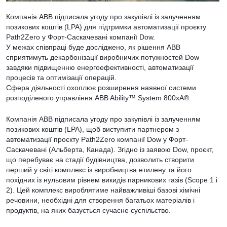
Компанія ABB підписала угоду про закупівлі із залученням
позикових коштів (LPA) для підтримки автоматизації проєкту
Path2Zero у Форт-Саскачевані компанії Dow.
У межах співпраці буде досліджено, як рішення ABB
сприятимуть декарбонізації виробничих потужностей Dow
завдяки підвищенню енергоефективності, автоматизації
процесів та оптимізації операцій.
Сфера діяльності охоплює розширення наявної системи
розподіленого управління ABB Ability™ System 800xA®.
Компанія ABB підписала угоду про закупівлі із залученням
позикових коштів (LPA), щоб виступити партнером з
автоматизації проєкту Path2Zero компанії Dow у Форт-
Саскачевані (Альберта, Канада). Згідно із заявою Dow, проєкт,
що перебуває на стадії будівництва, дозволить створити
перший у світі комплекс із виробництва етилену та його
похідних із нульовим рівнем викидів парникових газів (Scope 1 і
2). Цей комплекс вироблятиме найважливіші базові хімічні
речовини, необхідні для створення багатьох матеріалів і
продуктів, на яких базується сучасне суспільство.