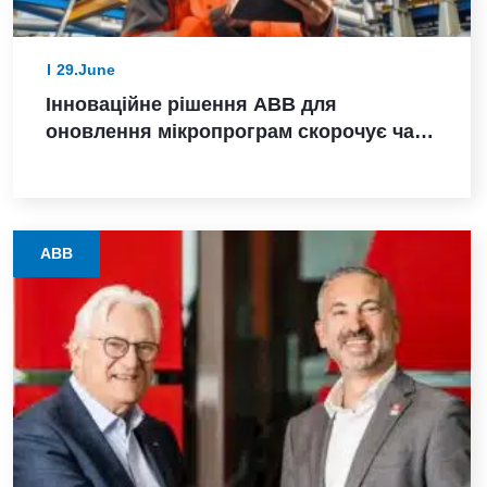
29.June
Інноваційне рішення ABB для
оновлення мікропрограм скорочує час
модернізації польових пристроїв у
процесних галузях з кількох днів до
лічених годин
ABB