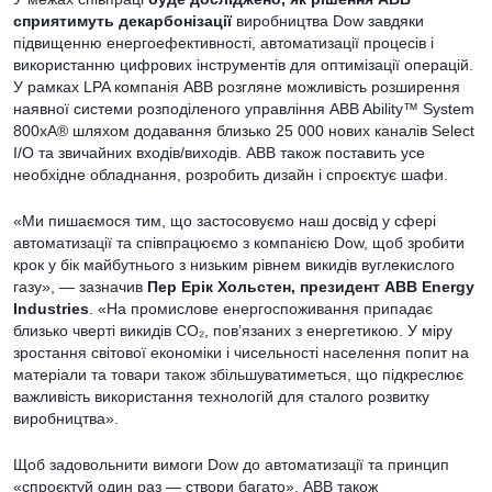
сприятимуть декарбонізації
виробництва Dow завдяки
підвищенню енергоефективності, автоматизації процесів і
використанню цифрових інструментів для оптимізації операцій.
У рамках LPA компанія ABB розгляне можливість розширення
наявної системи розподіленого управління ABB Ability™ System
800xA® шляхом додавання близько 25 000 нових каналів Select
I/O та звичайних входів/виходів. ABB також поставить усе
необхідне обладнання, розробить дизайн і спроєктує шафи.
«Ми пишаємося тим, що застосовуємо наш досвід у сфері
автоматизації та співпрацюємо з компанією Dow, щоб зробити
крок у бік майбутнього з низьким рівнем викидів вуглекислого
газу», — зазначив
Пер Ерік Хольстен, президент ABB Energy
Industries
. «На промислове енергоспоживання припадає
близько чверті викидів CO₂, пов’язаних з енергетикою. У міру
зростання світової економіки і чисельності населення попит на
матеріали та товари також збільшуватиметься, що підкреслює
важливість використання технологій для сталого розвитку
виробництва».
Щоб задовольнити вимоги Dow до автоматизації та принцип
«спроєктуй один раз — створи багато», ABB також