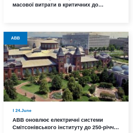
масової витрати в критичних до
безпеки процесах завдяки отриманню
сертифіката SIL 2
ABB
24.June
ABB оновлює електричні системи
Смітсонівського інституту до 250-річчя