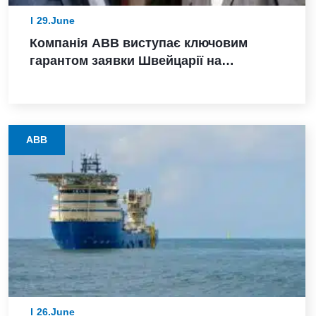
29.June
Компанія ABB виступає ключовим
гарантом заявки Швейцарії на
проведення зимових Олімпійських ігор
2038 року
ABB
26.June