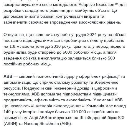
використовуватиме свою методологію Adaptive Execution™ для
розробки стандартного рішення для майбутніх об’єктів. Це
допоможе знизити ризики, контролювати витрати та
забезпечити своєчасне впровадження високоякісних рішень.
Очікується, що після початку робіт у грудні 2024 року на об’єкті
поетапно нарощуватиметься виробництво етилену приблизно
на 1,8 мільйона тонн до 2030 року. Крім того, у період пікового
будівництва буде створено до 5000 робочих місць, а після
введення об’єкта в експлуатацію залишиться близько 500
постійних робочих місць.
ABB
— світовий технологічний лідер у сфері електрифікації та
автоматизації, що сприяє сталому розвитку та збереженню
ресурсів. Поєднуючи свій інженерний досвід із цифровими
технологіями, ABB допомагає підприємствам підвищувати
продуктивність, ефективність та екологічність. У компанії ABB
це називають «Інженерія випередження». Компанія має понад
140-річну історію і налічує близько 110 000 співробітників по
всьому світу. Акції ABB котируються на Швейцарській біржі SIX
(ABBN) та Nasdaq Stockholm (ABB).