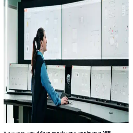
У межах співпраці
буде досліджено, як рішення ABB