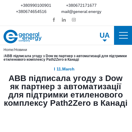
+380990100901
+380672171677
+380674654516
mail@general.energy
UA
Home
Новини
ABB підписала угоду з Dow як партнер з автоматизації для підтримки
етиленового комплексу Path2Zero в Канаді
11.March
ABB підписала угоду з Dow
як партнер з автоматизації
для підтримки етиленового
комплексу Path2Zero в Канаді