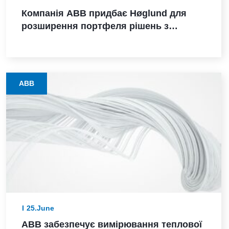
Компанія ABB придбає Høglund для
розширення портфеля рішень з
морської автоматизації
ABB
25.June
ABB забезпечує вимірювання теплової