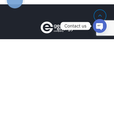
Contact us
Open
chaty
Контакты
+380990100901
+380672171677
+380674654516
mail@general.energy
Навигация
Главная
Наличие на складе