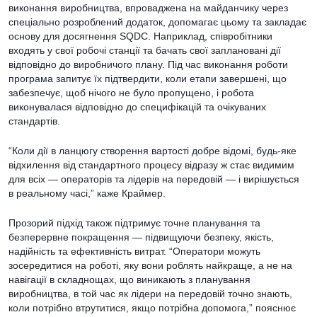
виконання виробництва, впроваджена на майданчику через
спеціально розроблений додаток, допомагає цьому та закладає
основу для досягнення SQDC. Наприклад, співробітники
входять у свої робочі станції та бачать свої заплановані дії
відповідно до виробничого плану. Під час виконання роботи
програма запитує їх підтвердити, коли етапи завершені, що
забезпечує, щоб нічого не було пропущено, і робота
виконувалася відповідно до специфікацій та очікуваних
стандартів.
“Коли дії в ланцюгу створення вартості добре відомі, будь-яке
відхилення від стандартного процесу відразу ж стає видимим
для всіх — операторів та лідерів на передовій — і вирішується
в реальному часі,” каже Краймер.
Прозорий підхід також підтримує точне планування та
безперервне покращення — підвищуючи безпеку, якість,
надійність та ефективність витрат. “Оператори можуть
зосередитися на роботі, яку вони роблять найкраще, а не на
навігації в складнощах, що виникають з планування
виробництва, в той час як лідери на передовій точно знають,
коли потрібно втрутитися, якщо потрібна допомога,” пояснює