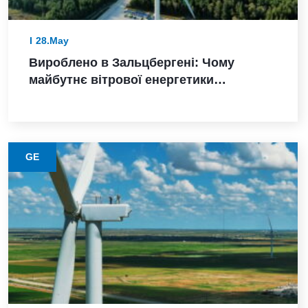
28.May
Вироблено в Зальцбергені: Чому
майбутнє вітрової енергетики
Німеччини залежить від надійного
виконання
GE