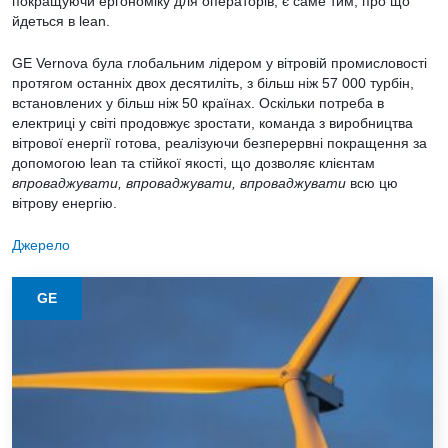
покращуючи ергономіку для операторів, є саме тим, про що
йдеться в lean.
GE Vernova була глобальним лідером у вітровій промисловості
протягом останніх двох десятиліть, з більш ніж 57 000 турбін,
встановлених у більш ніж 50 країнах. Оскільки потреба в
електриці у світі продовжує зростати, команда з виробництва
вітрової енергії готова, реалізуючи безперервні покращення за
допомогою lean та стійкої якості, що дозволяє клієнтам
впроваджувати, впроваджувати, впроваджувати
всю цю
вітрову енергію.
Джерело
GE