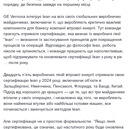
порядку, де безпека завжди на першому місці.
GE Vernova інтегрує lean на всіх своїх глобальних виробничих
майданчиках, включаючи ті, що виробляють критично важливі
компоненти для бізнесу компанії вітрової енергії. Тут команди
прагнуть отримати сертифікацію, яка визнає їх виробничі лінії
“lean” — визнання їх застосування принципів для покращення
процесів та операцій. Відповідно до філософії lean, робота
ніколи не зупиняється, і команди працюють ще наполегливіше,
щоб підтримувати та оновлювати сертифікації lean з року в рік
… після року.
Двадцять п’ять виробничих ліній вітрової енергії отримали свою
сертифікацію lean у 2024 році, включаючи об’єкти в
Зальцбергені, Німеччина; Пенсаколі, Флорида; та Баоді, Китай.
Підхід від хорошого до кращого — це те, що всі три майданчики
втілили у своїх операціях, і незалежно від того, чи виробляють
вони найменші втулки або найбільші головки машин, все
починається і закінчується методом lean.
Але сертифікація не є простою формальністю. “Якщо лінія
сертифікована, це означає, що наступного року буде оновлена