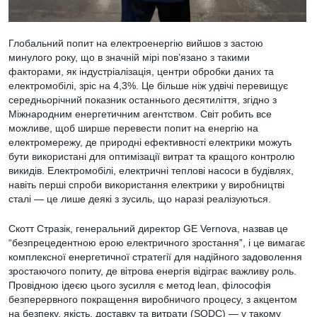
Глобальний попит на електроенергію вийшов з застою
минулого року, що в значній мірі пов’язано з такими
факторами, як індустріалізація, центри обробки даних та
електромобілі, зріс на 4,3%. Це більше ніж удвічі перевищує
середньорічний показник останнього десятиліття, згідно з
Міжнародним енергетичним агентством. Світ робить все
можливе, щоб ширше перевести попит на енергію на
електромережу, де природні ефективності електрики можуть
бути використані для оптимізації витрат та кращого контролю
викидів. Електромобілі, електричні теплові насоси в будівлях,
навіть перші спроби використання електрики у виробництві
сталі — це лише деякі з зусиль, що наразі реалізуються.
Скотт Стразік, генеральний директор GE Vernova, назвав це
“безпрецедентною ерою електричного зростання”, і це вимагає
комплексної енергетичної стратегії для надійного задоволення
зростаючого попиту, де вітрова енергія відіграє важливу роль.
Провідною ідеєю цього зусилля є метод lean, філософія
безперервного покращення виробничого процесу, з акцентом
на безпеку, якість, доставку та витрати (SQDC) — у такому