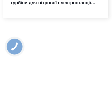
турбіни для вітрової електростанції
Санта-Марія-де-лас-Фуентес в Іспанії