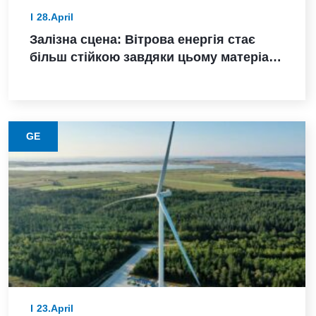
28.April
Залізна сцена: Вітрова енергія стає
більш стійкою завдяки цьому матеріалу
з нижчими викидами
GE
23.April