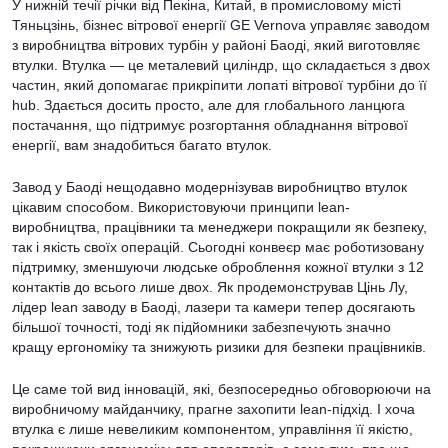
У нижній течії річки від Пекіна, Китай, в промисловому місті
Тяньцзінь, бізнес вітрової енергії GE Vernova управляє заводом
з виробництва вітрових турбін у районі Баоді, який виготовляє
втулки. Втулка — це металевий циліндр, що складається з двох
частин, який допомагає прикріпити лопаті вітрової турбіни до її
hub. Здається досить просто, але для глобального ланцюга
постачання, що підтримує розгортання обладнання вітрової
енергії, вам знадобиться багато втулок.
Завод у Баоді нещодавно модернізував виробництво втулок
цікавим способом. Використовуючи принципи lean-
виробництва, працівники та менеджери покращили як безпеку,
так і якість своїх операцій. Сьогодні конвеєр має роботизовану
підтримку, зменшуючи людське оброблення кожної втулки з 12
контактів до всього лише двох. Як продемонстрував Цінь Лу,
лідер lean заводу в Баоді, лазери та камери тепер досягають
більшої точності, тоді як підйомники забезпечують значно
кращу ергономіку та знижують ризики для безпеки працівників.
Це саме той вид інновацій, які, безпосередньо обговорюючи на
виробничому майданчику, прагне захопити lean-підхід. І хоча
втулка є лише невеликим компонентом, управління її якістю,