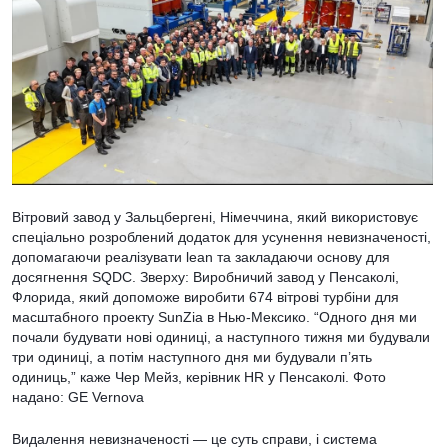
Вітровий завод у Зальцбергені, Німеччина, який використовує
спеціально розроблений додаток для усунення невизначеності,
допомагаючи реалізувати lean та закладаючи основу для
досягнення SQDC. Зверху: Виробничий завод у Пенсаколі,
Флорида, який допоможе виробити 674 вітрові турбіни для
масштабного проекту SunZia в Нью-Мексико. “Одного дня ми
почали будувати нові одиниці, а наступного тижня ми будували
три одиниці, а потім наступного дня ми будували п’ять
одиниць,” каже Чер Мейз, керівник HR у Пенсаколі. Фото
надано: GE Vernova
Видалення невизначеності — це суть справи, і система