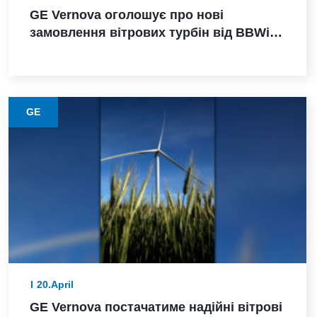
GE Vernova оголошує про нові
замовлення вітрових турбін від BBWind
та Greenvolt Power у Німеччині
GE
20.April
GE Vernova постачатиме надійні вітрові