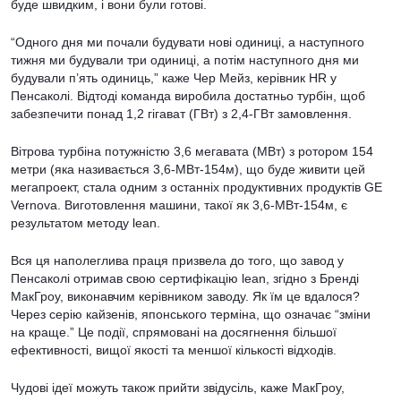
буде швидким, і вони були готові.
“Одного дня ми почали будувати нові одиниці, а наступного
тижня ми будували три одиниці, а потім наступного дня ми
будували п’ять одиниць,” каже Чер Мейз, керівник HR у
Пенсаколі. Відтоді команда виробила достатньо турбін, щоб
забезпечити понад 1,2 гігават (ГВт) з 2,4-ГВт замовлення.
Вітрова турбіна потужністю 3,6 мегавата (МВт) з ротором 154
метри (яка називається 3,6-МВт-154м), що буде живити цей
мегапроект, стала одним з останніх продуктивних продуктів GE
Vernova. Виготовлення машини, такої як 3,6-МВт-154м, є
результатом методу lean.
Вся ця наполеглива праця призвела до того, що завод у
Пенсаколі отримав свою сертифікацію lean, згідно з Бренді
МакГроу, виконавчим керівником заводу. Як їм це вдалося?
Через серію кайзенів, японського терміна, що означає “зміни
на краще.” Це події, спрямовані на досягнення більшої
ефективності, вищої якості та меншої кількості відходів.
Чудові ідеї можуть також прийти звідусіль, каже МакГроу,