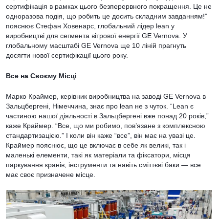
сертифікація в рамках цього безперервного покращення. Це не
одноразова подія, що робить це досить складним завданням!”
пояснює Стефан Ховенарс, глобальний лідер lean у
виробництві для сегмента вітрової енергії GE Vernova. У
глобальному масштабі GE Vernova ще 10 ліній прагнуть
досягти нової сертифікації цього року.
Все на Своєму Місці
Марко Краймер, керівник виробництва на заводі GE Vernova в
Зальцбергені, Німеччина, знає про lean не з чуток. “Lean є
частиною нашої діяльності в Зальцбергені вже понад 20 років,”
каже Краймер. “Все, що ми робимо, пов’язане з комплексною
стандартизацією.” І коли він каже “все”, він має на увазі це.
Краймер пояснює, що це включає в себе як великі, так і
маленькі елементи, такі як матеріали та фіксатори, місця
паркування кранів, інструменти та навіть сміттєві баки — все
має своє призначене місце.