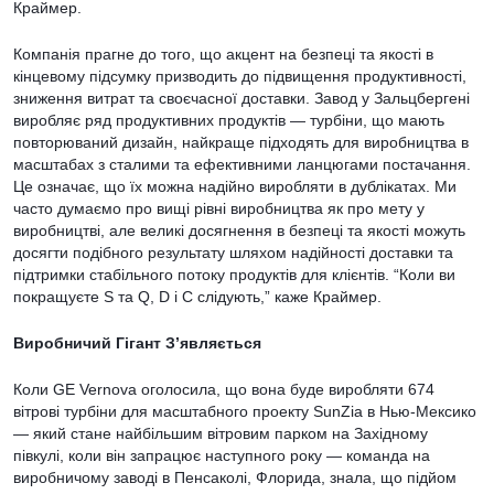
Краймер.
Компанія прагне до того, що акцент на безпеці та якості в
кінцевому підсумку призводить до підвищення продуктивності,
зниження витрат та своєчасної доставки. Завод у Зальцбергені
виробляє ряд продуктивних продуктів — турбіни, що мають
повторюваний дизайн, найкраще підходять для виробництва в
масштабах з сталими та ефективними ланцюгами постачання.
Це означає, що їх можна надійно виробляти в дублікатах. Ми
часто думаємо про вищі рівні виробництва як про мету у
виробництві, але великі досягнення в безпеці та якості можуть
досягти подібного результату шляхом надійності доставки та
підтримки стабільного потоку продуктів для клієнтів. “Коли ви
покращуєте S та Q, D і C слідують,” каже Краймер.
Виробничий Гігант З’являється
Коли GE Vernova оголосила, що вона буде виробляти 674
вітрові турбіни для масштабного проекту SunZia в Нью-Мексико
— який стане найбільшим вітровим парком на Західному
півкулі, коли він запрацює наступного року — команда на
виробничому заводі в Пенсаколі, Флорида, знала, що підйом