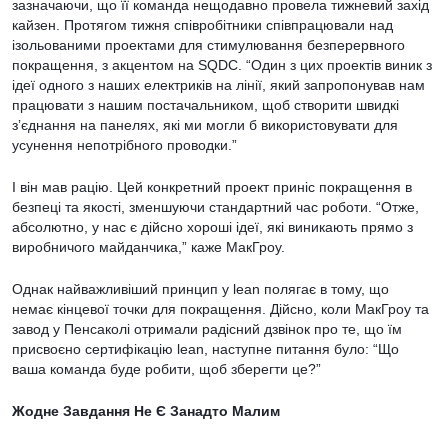
зазначаючи, що її команда нещодавно провела тижневий захід
кайзен. Протягом тижня співробітники співпрацювали над
ізольованими проектами для стимулювання безперервного
покращення, з акцентом на SQDC. “Один з цих проектів виник з
ідеї одного з наших електриків на лінії, який запропонував нам
працювати з нашим постачальником, щоб створити швидкі
з’єднання на панелях, які ми могли б використовувати для
усунення непотрібного проводки.”
І він мав рацію. Цей конкретний проект приніс покращення в
безпеці та якості, зменшуючи стандартний час роботи. “Отже,
абсолютно, у нас є дійсно хороші ідеї, які виникають прямо з
виробничого майданчика,” каже МакГроу.
Однак найважливіший принцип у lean полягає в тому, що
немає кінцевої точки для покращення. Дійсно, коли МакГроу та
завод у Пенсаколі отримали радісний дзвінок про те, що їм
присвоєно сертифікацію lean, наступне питання було: “Що
ваша команда буде робити, щоб зберегти це?”
Жодне Завдання Не Є Занадто Малим