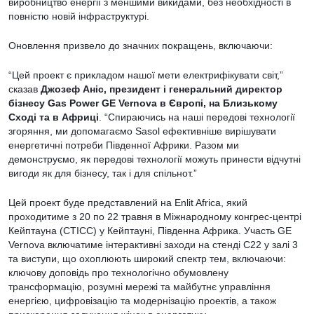
виробництво енергії з меншими викидами, без необхідності в
повністю новій інфраструктурі.
Оновлення призвело до значних покращень, включаючи:
“Цей проект є прикладом нашої мети електрифікувати світ,”
сказав
Джозеф Аніс
, президент і генеральний директор
бізнесу Gas Power GE Vernova в Європі, на Близькому
Сході та в Африці
. “Спираючись на наші передові технології
згоряння, ми допомагаємо Sasol ефективніше вирішувати
енергетичні потреби Південної Африки. Разом ми
демонструємо, як передові технології можуть принести відчутні
вигоди як для бізнесу, так і для спільнот.”
Цей проект буде представлений на Enlit Africa, який
проходитиме з 20 по 22 травня в Міжнародному конгрес-центрі
Кейптауна (CTICC) у Кейптауні, Південна Африка. Участь GE
Vernova включатиме інтерактивні заходи на стенді C22 у залі 3
та виступи, що охоплюють широкий спектр тем, включаючи:
ключову доповідь про технологічно обумовлену
трансформацію, розумні мережі та майбутнє управління
енергією, цифровізацію та модернізацію проектів, а також