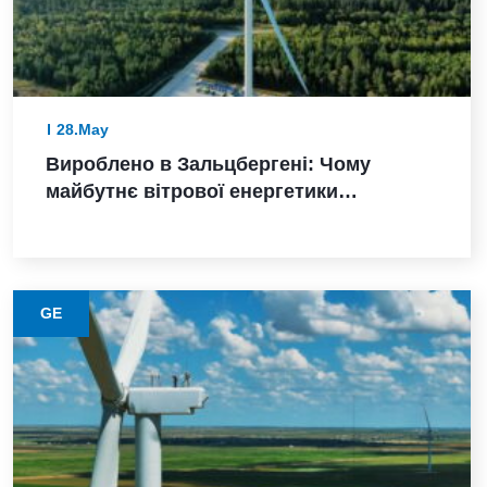
28.May
Вироблено в Зальцбергені: Чому
майбутнє вітрової енергетики
Німеччини залежить від надійного
виконання
GE