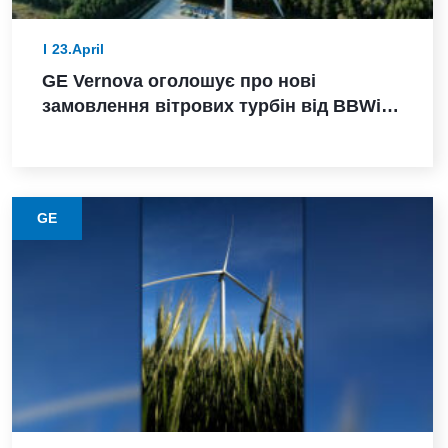
23.April
GE Vernova оголошує про нові
замовлення вітрових турбін від BBWind
та Greenvolt Power у Німеччині
GE