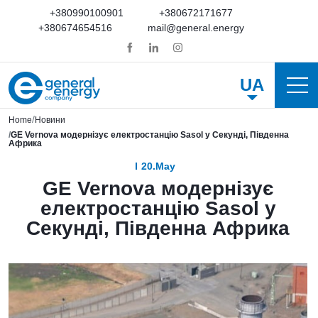
+380990100901
+380672171677
+380674654516
mail@general.energy
UA
Home
Новини
GE Vernova модернізує електростанцію Sasol у Секунді, Південна
Африка
20.May
GE Vernova модернізує
електростанцію Sasol у
Секунді, Південна Африка