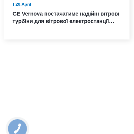
20.April
GE Vernova постачатиме надійні вітрові
турбіни для вітрової електростанції
Санта-Марія-де-лас-Фуентес в Іспанії