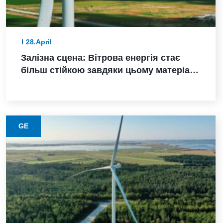
28.April
Залізна сцена: Вітрова енергія стає
більш стійкою завдяки цьому матеріалу
з нижчими викидами
GE