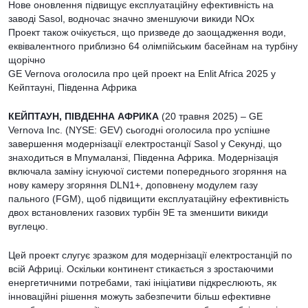
Нове оновлення підвищує експлуатаційну ефективність на
заводі Sasol, водночас значно зменшуючи викиди NOx
Проект також очікується, що призведе до заощадження води,
еквівалентного приблизно 64 олімпійським басейнам на турбіну
щорічно
GE Vernova оголосила про цей проект на Enlit Africa 2025 у
Кейптауні, Південна Африка
КЕЙПТАУН, ПІВДЕННА АФРИКА
(20 травня 2025) – GE
Vernova Inc. (NYSE: GEV) сьогодні оголосила про успішне
завершення модернізації електростанції Sasol у Секунді, що
знаходиться в Мпумаланзі, Південна Африка. Модернізація
включала заміну існуючої системи попереднього згоряння на
нову камеру згоряння DLN1+, доповнену модулем газу
пального (FGM), щоб підвищити експлуатаційну ефективність
двох встановлених газових турбін 9E та зменшити викиди
вуглецю.
Цей проект слугує зразком для модернізації електростанцій по
всій Африці. Оскільки континент стикається з зростаючими
енергетичними потребами, такі ініціативи підкреслюють, як
інноваційні рішення можуть забезпечити більш ефективне