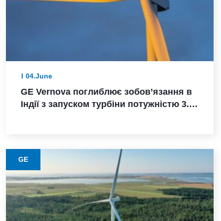
04.June
GE Vernova поглиблює зобов’язання в
Індії з запуском турбіни потужністю 3.8
МВт, замовленням Powerica,
сертифікацією ALMM та розширенням
виробництва в Пуні
GE