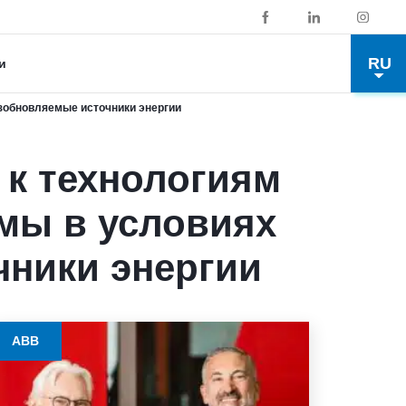
RU
и
зобновляемые источники энергии
к технологиям
мы в условиях
чники энергии
ABB