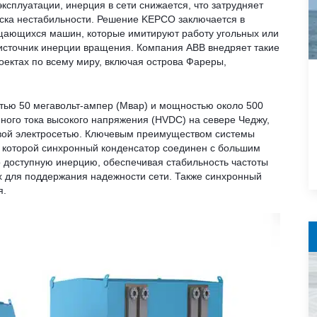
эксплуатации, инерция в сети снижается, что затрудняет
ска нестабильности. Решение KEPCO заключается в
ащающихся машин, которые имитируют работу угольных или
 источник инерции вращения. Компания ABB внедряет такие
оектах по всему миру, включая острова Фареры,
тью 50 мегавольт-ампер (Мвар) и мощностью около 500
ного тока высокого напряжения (HVDC) на севере Чеджу,
овой электросетью. Ключевым преимуществом системы
 которой синхронный конденсатор соединен с большим
о доступную инерцию, обеспечивая стабильность частоты
х для поддержания надежности сети. Также синхронный
я.