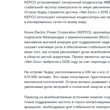
KEPCO устанавливает синхронный конденсатор ABB
стабильной частоты электросети по мере увеличени
Остров Чеджу стремится достичь «Net-Zero» к 2035 
KEPCO использует синхронные конденсаторы как п
в изолированных сетях по всему миру.
Korea Electric Power Corporation (KEPCO), крупне
подписали Меморандум о взаимопонимании (MoU) на
маховиком высокой инерции для поддержания надеж
сыграет ключевую роль в обеспечении стабильности
мере того, как остров увеличивает долю возобновл
в области чистой энергетики. Проект является част
«Net-Zero» выбросов к 2035 году за счет перехода 
На острове Чеджу, расположенном в 240 км к югу от
670 000 человек. Это также популярное туристиче
миллионов посетителей. Остров активно развивает 
увеличивая долю ветровой и солнечной энергии в с
Переход на возобновляемые источники энергии соз
плане поддержания частоты в строго контролируемы
вращения, необходимую для стабильности электро