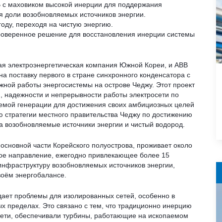
 с маховиком высокой инерции для поддержания
я доли возобновляемых источников энергии.
году, переходя на чистую энергию.
роверенное решение для восстановления инерции системы
йшая электроэнергетическая компания Южной Кореи, и ABB
 поставку первого в стране синхронного конденсатора с
ной работы энергосистемы на острове Чеджу. Этот проект
, надежности и непрерывности работы электросети по
яемой генерации для достижения своих амбициозных целей
ью стратегии местного правительства Чеджу по достижению
на возобновляемые источники энергии и чистый водород.
 основной части Корейского полуострова, проживает около
ское направление, ежегодно привлекающее более 15
инфраструктуру возобновляемых источников энергии,
воём энергобалансе.
дает проблемы для изолированных сетей, особенно в
х пределах. Это связано с тем, что традиционно инерцию
сети, обеспечивали турбины, работающие на ископаемом