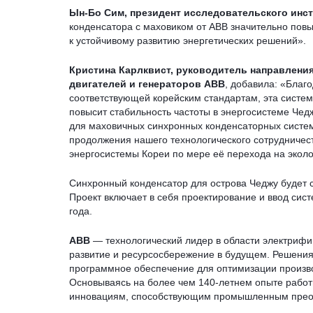
Ын-Бо Сим, президент исследовательского инс
конденсатора с маховиком от ABB значительно пов
к устойчивому развитию энергетических решений».
Кристина Карлквист, руководитель направлени
двигателей и генераторов ABB
, добавила: «Благ
соответствующей корейским стандартам, эта систе
повысит стабильность частоты в энергосистеме Чедж
для маховичных синхронных конденсаторных систе
продолжения нашего технологического сотрудниче
энергосистемы Кореи по мере её перехода на эколо
Синхронный конденсатор для острова Чеджу будет 
Проект включает в себя проектирование и ввод сис
года.
ABB
— технологический лидер в области электрифи
развитие и ресурсосбережение в будущем. Решени
программное обеспечение для оптимизации произво
Основываясь на более чем 140-летнем опыте работы
инновациям, способствующим промышленным прео