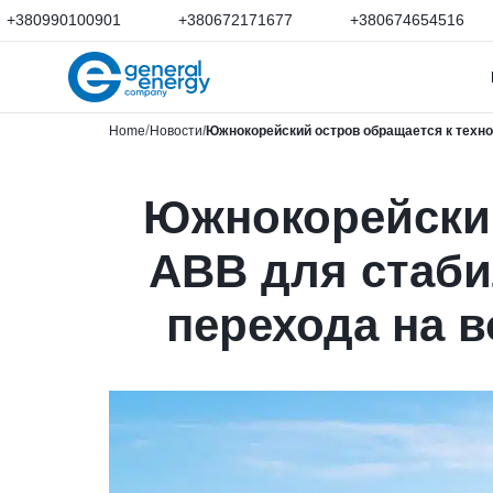
+380990100901
+380672171677
+380674654516
Home
Новости
Южнокорейский остров обращается к техно
Южнокорейский
ABB для стаби
перехода на 