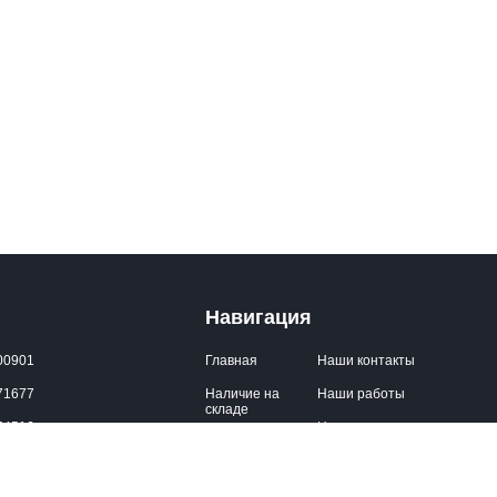
Навигация
00901
Главная
Наши контакты
71677
Наличие на
Наши работы
складе
54516
Новости
ral.energy