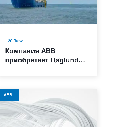
предприятиях
процессных отраслей
26.June
Компания ABB
приобретает Høglund
для масштабирования
предложений в сфере
судовой автоматизации
ABB