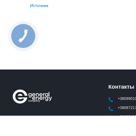
Источник
Контакты
+3809901
+3806721
+3806746
mail@gene