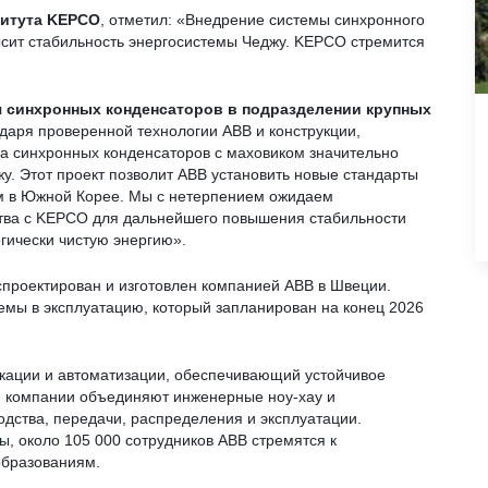
титута KEPCO
, отметил: «Внедрение системы синхронного
ысит стабильность энергосистемы Чеджу. KEPCO стремится
я синхронных конденсаторов в подразделении крупных
одаря проверенной технологии ABB и конструкции,
ма синхронных конденсаторов с маховиком значительно
у. Этот проект позволит ABB установить новые стандарты
м в Южной Корее. Мы с нетерпением ожидаем
ства с KEPCO для дальнейшего повышения стабильности
гически чистую энергию».
спроектирован и изготовлен компанией ABB в Швеции.
темы в эксплуатацию, который запланирован на конец 2026
кации и автоматизации, обеспечивающий устойчивое
я компании объединяют инженерные ноу-хау и
дства, передачи, распределения и эксплуатации.
, около 105 000 сотрудников ABB стремятся к
бразованиям.