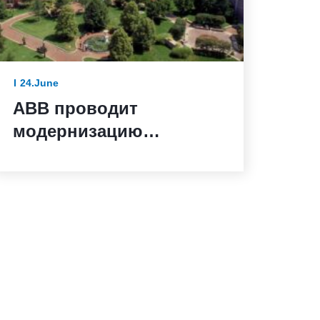
24.June
ABB проводит
модернизацию
электросетей
Смитсоновского
института в
преддверии 250-летия
США