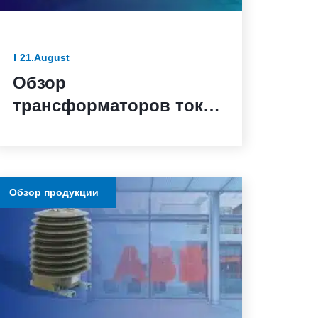
21.August
Обзор
трансформаторов тока
KOKS 24D11: надежные
решения для точных
измерений и защиты в
Обзор продукции
сетях