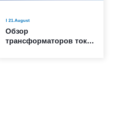
21.August
Обзор
трансформаторов тока
серии TPO: Надежное
решение для наружной
установки