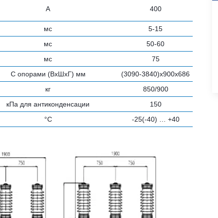
А
400
мс
5-15
мс
50-60
мс
75
С опорами (ВхШхГ) мм
(3090-3840)х900х686
кг
850/900
кПа для антиконденсации
150
°С
-25(-40) … +40