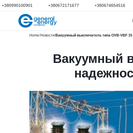
+380990100901
+380672171677
+380674654516
Home
Новости
Вакуумный выключатель типа OVB-VBF 35 к
Вакуумный в
надежнос