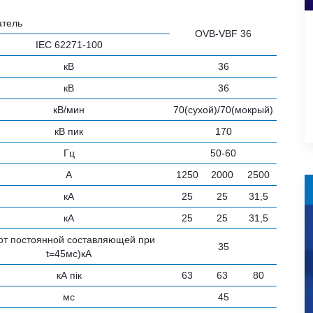
атель
OVB-VBF 36
IEC 62271-100
кВ
36
кВ
36
кВ/мин
70(сухой)/70(мокрый)
кВ пик
170
Гц
50-60
А
1250
2000
2500
кА
25
25
31,5
кА
25
25
31,5
от постоянной составляющей при
35
t=45мс)кА
кА пік
63
63
80
мс
45