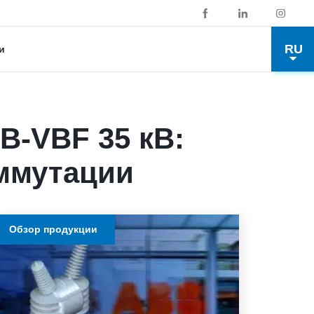
RU
и
-VBF 35 кВ:
оммутации
Обзор продукции