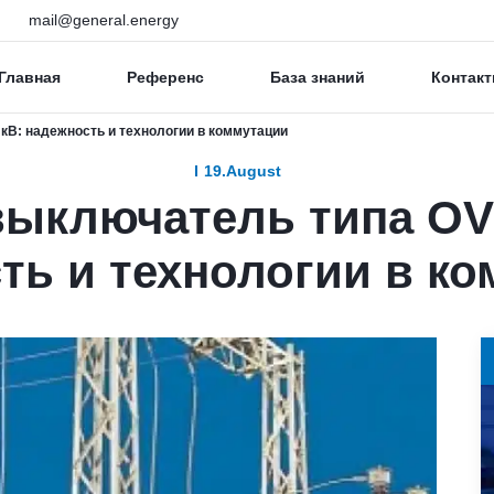
mail@general.energy
Главная
Референс
База знаний
Контакт
В: надежность и технологии в коммутации
19.August
ыключатель типа OVB
ть и технологии в к