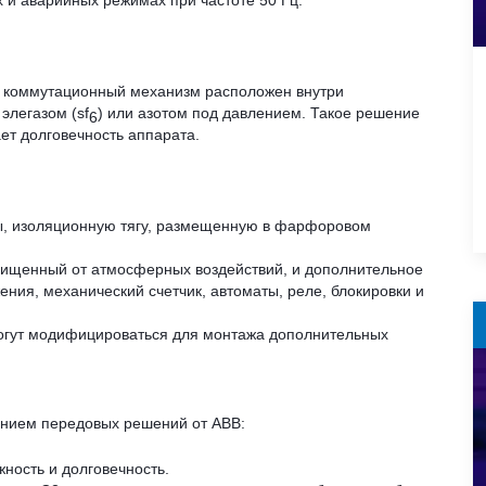
 и аварийных режимах при частоте 50 Гц.
де коммутационный механизм расположен внутри
элегазом (sf
) или азотом под давлением. Такое решение
6
ет долговечность аппарата.
ты, изоляционную тягу, размещенную в фарфоровом
ищенный от атмосферных воздействий, и дополнительное
ения, механический счетчик, автоматы, реле, блокировки и
могут модифицироваться для монтажа дополнительных
анием передовых решений от ABB:
ность и долговечность.