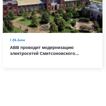
24.June
ABB проводит модернизацию
электросетей Смитсоновского
института в преддверии 250-летия США