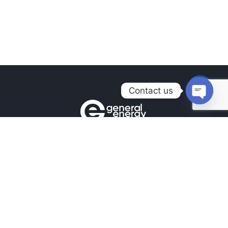
Contact us
Open
chaty
Контакты
+380990100901
+380672171677
+380674654516
mail@general.energy