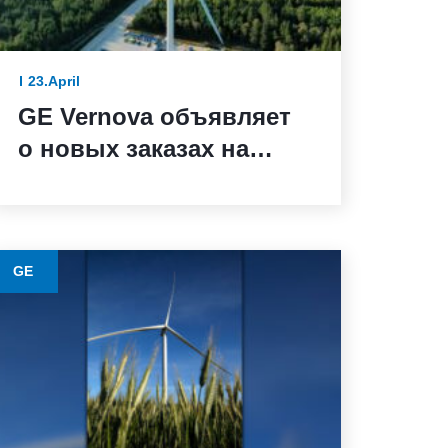
23.April
GE Vernova объявляет
о новых заказах на
ветряные турбины от
BBWind и Greenvolt
Power в Германии
GE