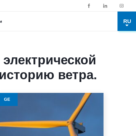
RU
и
 электрической
историю ветра.
GE