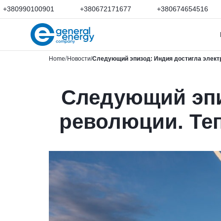
+380990100901
+380672171677
+380674654516
Home
Новости
Следующий эпизод: Индия достигла электр
Следующий эпи
революции. Теп