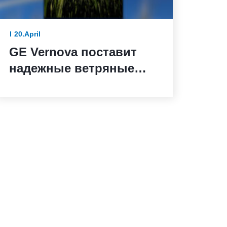
20.April
GE Vernova поставит
надежные ветряные
турбины для ветряной
электростанции Санта-
Мария-де-лас-Фуэнтес в
Испании