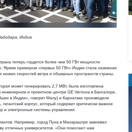
Вадодара, Индия.
Страна теперь гордится более чем 50 ГВт мощности
ны. Ярким примером «первых 50 ГВт» Индии стала наземная
я низких скоростей ветра и обширных пространств страны.
торая может генерировать 2,7 МВт, была изготовлена
в инженерном и проектном центре GE Vernova в Бангалоре,
ейших в Индии», говорит Малу) и Карнатаке производили
 гигантский корпус, который содержит критически важное
тор и электронные системы управления.
антов. Например, город Пуна в Махараштре завоевал
ву отличных университетов. «Они помогают нам