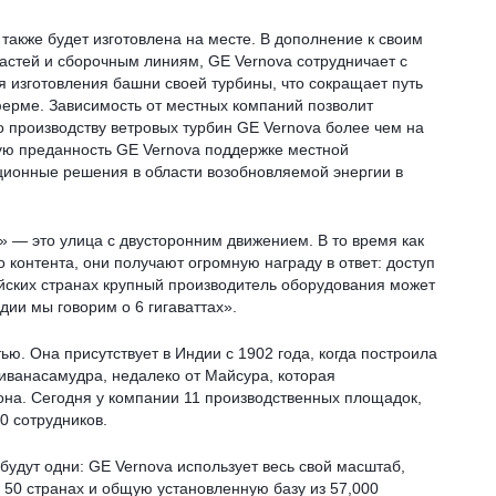
также будет изготовлена на месте. В дополнение к своим
астей и сборочным линиям, GE Vernova сотрудничает с
я изготовления башни своей турбины, что сокращает путь
ферме. Зависимость от местных компаний позволит
о производству ветровых турбин GE Vernova более чем на
ю преданность GE Vernova поддержке местной
ионные решения в области возобновляемой энергии в
» — это улица с двусторонним движением. В то время как
 контента, они получают огромную награду в ответ: доступ
йских странах крупный производитель оборудования может
ндии мы говорим о 6 гигаваттах».
ью. Она присутствует в Индии с 1902 года, когда построила
иванасамудра, недалеко от Майсура, которая
она. Сегодня у компании 11 производственных площадок,
0 сотрудников.
 будут одни: GE Vernova использует весь свой масштаб,
в 50 странах и общую установленную базу из 57,000