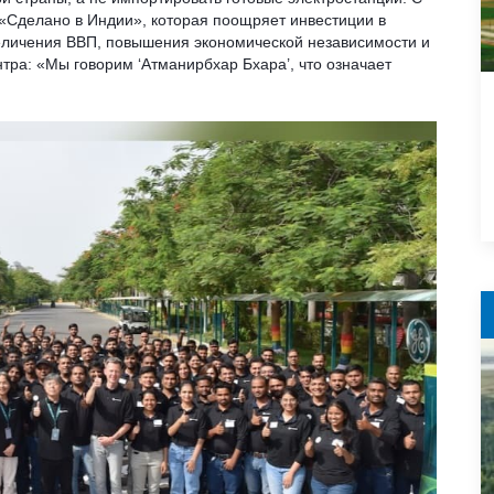
 «Сделано в Индии», которая поощряет инвестиции в
еличения ВВП, повышения экономической независимости и
тра: «Мы говорим ‘Атманирбхар Бхара’, что означает