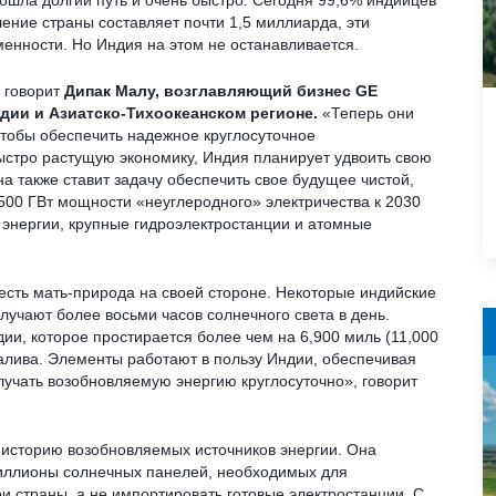
рошла долгий путь и очень быстро. Сегодня 99,6% индийцев
ление страны составляет почти 1,5 миллиарда, эти
енности. Но Индия на этом не останавливается.
, говорит
Дипак Малу, возглавляющий бизнес GE
дии и Азиатско-Тихоокеанском регионе.
«Теперь они
Чтобы обеспечить надежное круглосуточное
ыстро растущую экономику, Индия планирует удвоить свою
Она также ставит задачу обеспечить свое будущее чистой,
 500 ГВт мощности «неуглеродного» электричества к 2030
и энергии, крупные гидроэлектростанции и атомные
 есть мать-природа на своей стороне. Некоторые индийские
лучают более восьми часов солнечного света в день.
и, которое простирается более чем на 6,900 миль (11,000
залива. Элементы работают в пользу Индии, обеспечивая
лучать возобновляемую энергию круглосуточно», говорит
 историю возобновляемых источников энергии. Она
миллионы солнечных панелей, необходимых для
и страны, а не импортировать готовые электростанции. С