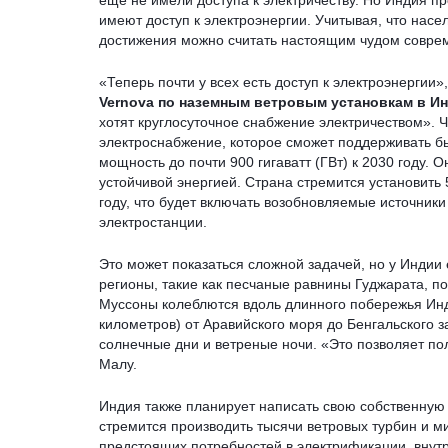
еще не имели доступа к электричеству. Но Индия п
имеют доступ к электроэнергии. Учитывая, что насе
достижения можно считать настоящим чудом соврем
«Теперь почти у всех есть доступ к электроэнергии»
Vernova по наземным ветровым установкам в Ин
хотят круглосуточное снабжение электричеством». 
электроснабжение, которое сможет поддерживать б
мощность до почти 900 гигаватт (ГВт) к 2030 году. 
устойчивой энергией. Страна стремится установить
году, что будет включать возобновляемые источник
электростанции.
Это может показаться сложной задачей, но у Индии
регионы, такие как песчаные равнины Гуджарата, по
Муссоны колеблются вдоль длинного побережья Инди
километров) от Аравийского моря до Бенгальского 
солнечные дни и ветреные ночи. «Это позволяет по
Малу.
Индия также планирует написать свою собственную
стремится производить тысячи ветровых турбин и 
предстоящих потребностей в электрификации, внутр