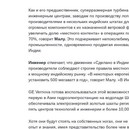
Как и его предшественник, суперразмерная турбина 
инженерным центрам, заводам по производству лоп
производителями в нескольких индийских штатах дл
огромных компонентов к их назначенной ветровой 
увеличить долю «местного контента» в операциях п
70%, говорит
Малу.
Это подчеркивает непоколебиму
промышленности, одновременно продвигая инновац
Индии.
Инженер
отмечает, что движение «Сделано в Индии
производители соблюдают строгие правила местного
к мощному индийскому рынку. «В некоторых европе
установить 500 мегаватт в год», говорит Малу. «В И
GE Vernova готова воспользоваться этой возможност
первую в Азии гидроэлектростанцию на водопаде Ш
обеспечивала электроэнергией золотые шахты реги
пять центров технологий и инженерии и более 10,00
Хотя они будут стоять на собственных ногах, они не
опыт и знания, имея представительство более чем 