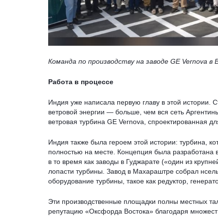
Команда по производству на заводе GE Vernova в 
Работа в процессе
Индия уже написала первую главу в этой истории. 
ветровой энергии — больше, чем вся сеть Аргенти
ветровая турбина GE Vernova, спроектированная дл
Индия также была героем этой истории: турбина, ко
полностью на месте. Концепция была разработана 
в то время как заводы в Гуджарате («один из крупн
лопасти турбины. Завод в Махараштре собрал нсель,
оборудование турбины, такое как редуктор, генера
Эти производственные площадки полны местных тал
репутацию «Оксфорда Востока» благодаря множест