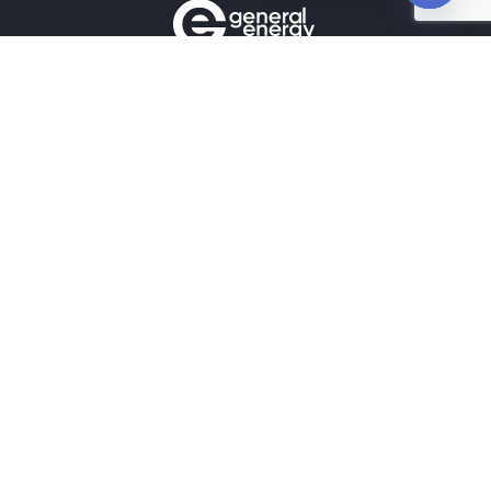
Open
chaty
Контакты
+380990100901
+380672171677
+380674654516
mail@general.energy
Навигация
Главная
Наличие на складе
Наши контакты
Наши работы
Новости