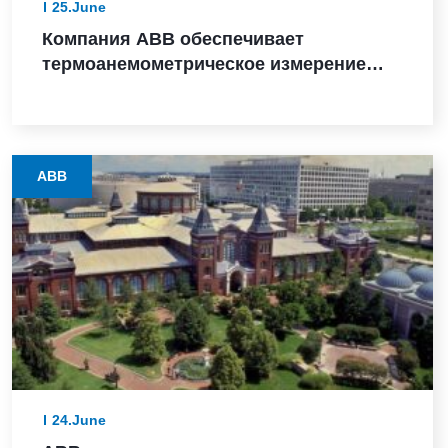
25.June
Компания ABB обеспечивает
термоанемометрическое измерение
массового расхода в критически
важных для безопасности
приложениях, получив сертификат SIL
2
ABB
24.June