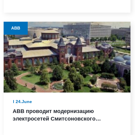
массового расхода в критически
важных для безопасности
приложениях, получив сертификат SIL
2
ABB
24.June
ABB проводит модернизацию
электросетей Смитсоновского
института в преддверии 250-летия США