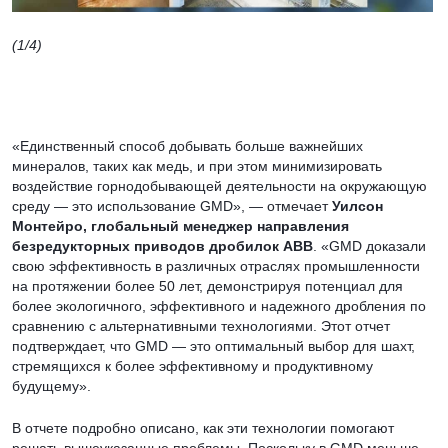
(1/4)
- В отчете подробно описывается, как технология
GMD будет играть важную роль в преодолении критических
проблем добычи полезных ископаемых в больших
масштабах. Изображение ABB
«Единственный способ добывать больше важнейших
минералов, таких как медь, и при этом минимизировать
воздействие горнодобывающей деятельности на окружающую
среду — это использование GMD», — отмечает
Уилсон
Монтейро, глобальный менеджер направления
безредукторных приводов дробилок ABB
. «GMD доказали
свою эффективность в различных отраслях промышленности
на протяжении более 50 лет, демонстрируя потенциал для
более экологичного, эффективного и надежного дробления по
сравнению с альтернативными технологиями. Этот отчет
подтверждает, что GMD — это оптимальный выбор для шахт,
стремящихся к более эффективному и продуктивному
будущему».
В отчете подробно описано, как эти технологии помогают
решать вышеуказанные проблемы. Поскольку в GMD меньше