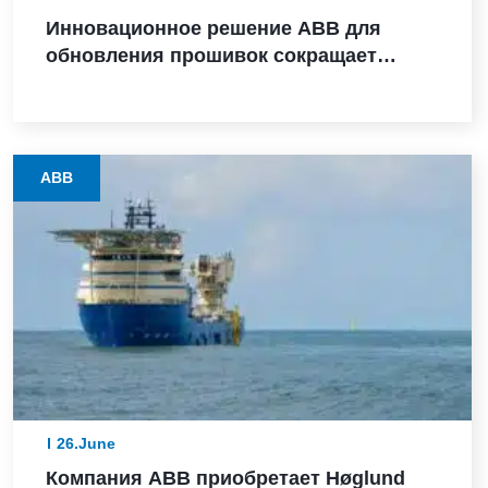
Инновационное решение ABB для
обновления прошивок сокращает
время модернизации оборудования с
нескольких дней до считанных часов
на предприятиях процессных отраслей
ABB
26.June
Компания ABB приобретает Høglund