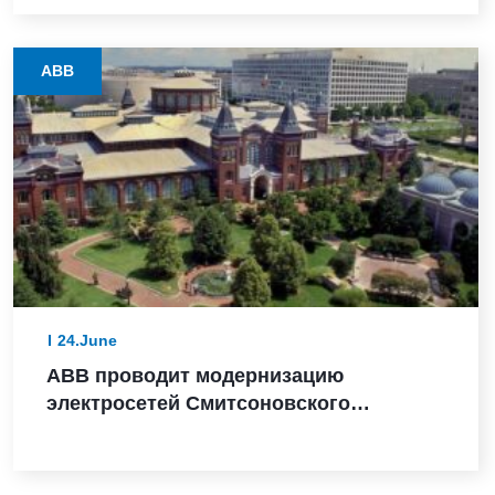
важных для безопасности
приложениях, получив сертификат SIL
2
ABB
24.June
ABB проводит модернизацию
электросетей Смитсоновского
института в преддверии 250-летия США