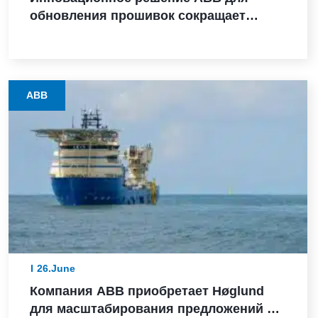
обновления прошивок сокращает
время модернизации оборудования с
нескольких дней до считанных часов
на предприятиях процессных отраслей
ABB
26.June
Компания ABB приобретает Høglund
для масштабирования предложений в