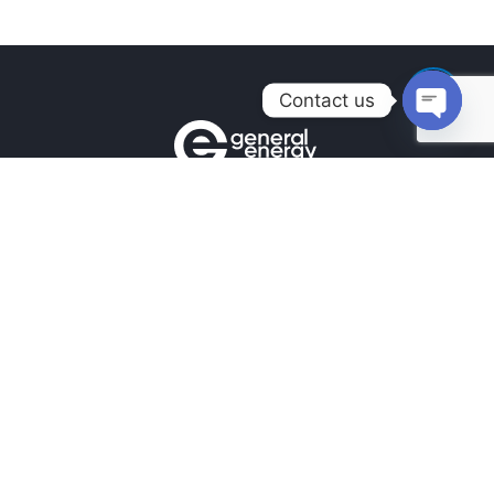
Contact us
Open
chaty
Контакты
+380990100901
+380672171677
+380674654516
mail@general.energy
Навигация
Главная