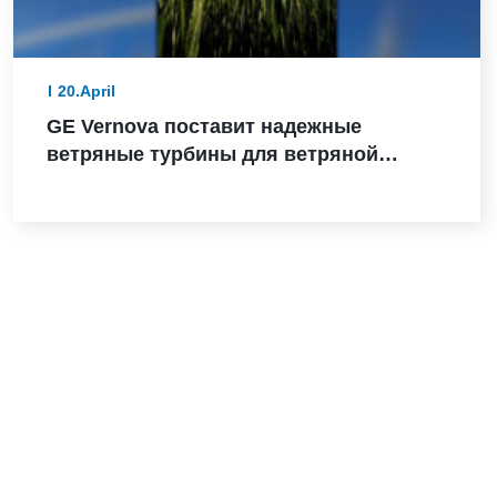
20.April
GE Vernova поставит надежные
ветряные турбины для ветряной
электростанции Санта-Мария-де-лас-
Фуэнтес в Испании