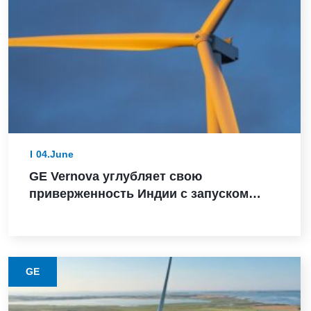
04.June
GE Vernova углубляет свою
приверженность Индии с запуском
турбины мощностью 3,8 МВт, заказом
Powerica, сертификатом ALMM и
расширением производства в Пуне
GE