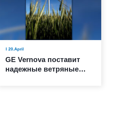
20.April
GE Vernova поставит
надежные ветряные
турбины для ветряной
электростанции Санта-
Мария-де-лас-Фуэнтес в
Испании