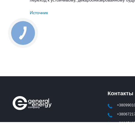
переход к устойчивому, декарбонизированному буд
Источник
Контакты
+3809901
+3806721
+3806746
mail@gene