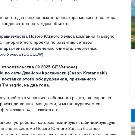
ановит по два синхронных конденсатора меньшего размера
о конденсатора на каждом объекте.
 правительства Нового Южного Уэльса компании Transgrid
х приоритетного проекта по развитию сетевой
епартамента по изменению климата, энергетике,
ого Уэльса (DCCEEW).
 строительства (© 2025 GE Vernova)
 по сети Джейсон Крстаноски (Jason Krstanoski)
и поставки этого оборудования, признанного
ransgrid, на два года.
 устройств в условиях глобального рынка, где спрос на
роизводственные мощности, и мы конкурируем со
ели заказов», — сказал он.
щиеся устройства, которые имитируют стабилизирующую
ляя энергосистеме Нового Южного Уэльса быстрее
емых источников и поставлять потребителям более чистую