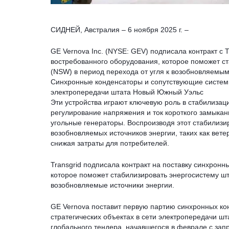
СИДНЕЙ, Австралия – 6 ноября 2025 г. –
GE Vernova Inc. (NYSE: GEV) подписала контракт с 
востребованного оборудования, которое поможет с
(NSW) в период перехода от угля к возобновляемым
Синхронные конденсаторы и сопутствующие системы 
электропередачи штата Новый Южный Уэльс
Эти устройства играют ключевую роль в стабилизац
регулирование напряжения и ток короткого замыка
угольные генераторы. Воспроизводя этот стабилизи
возобновляемых источников энергии, таких как вет
снижая затраты для потребителей.
Transgrid подписала контракт на поставку синхрон
которое поможет стабилизировать энергосистему ш
возобновляемые источники энергии.
GE Vernova поставит первую партию синхронных кон
стратегических объектах в сети электропередачи ш
глобального тендера, начавшегося в феврале с за