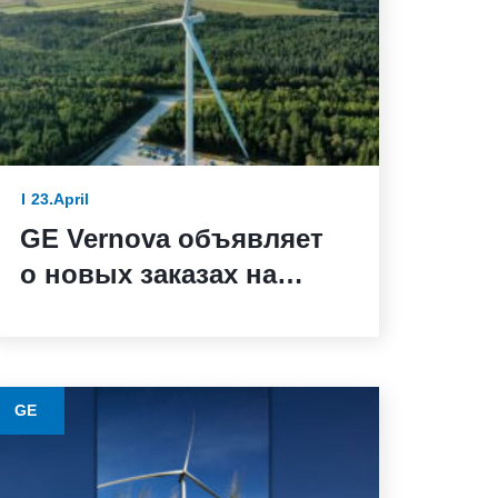
23.April
GE Vernova объявляет
о новых заказах на
ветряные турбины от
BBWind и Greenvolt
Power в Германии
GE