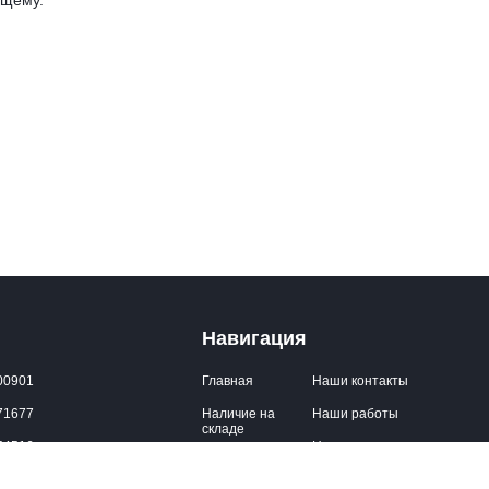
ущему.
Навигация
00901
Главная
Наши контакты
71677
Наличие на
Наши работы
складе
54516
Новости
ral.energy