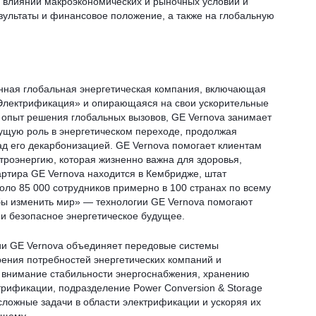
 о влиянии макроэкономических и рыночных условий и
зультаты и финансовое положение, а также на глобальную
анная глобальная энергетическая компания, включающая
«Электрификация» и опирающаяся на свои ускорительные
 опыт решения глобальных вызовов, GE Vernova занимает
ущую роль в энергетическом переходе, продолжая
д его декарбонизацией. GE Vernova помогает клиентам
ктроэнергию, которая жизненно важна для здоровья,
артира GE Vernova находится в Кембридже, штат
оло 85 000 сотрудников примерно в 100 странах по всему
бы изменить мир» — технологии GE Vernova помогают
 и безопасное энергетическое будущее.
ии GE Vernova объединяет передовые системы
рения потребностей энергетических компаний и
 внимание стабильности энергоснабжения, хранению
рификации, подразделение Power Conversion & Storage
ложные задачи в области электрификации и ускоряя их