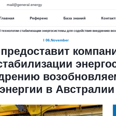
mail@general.energy
Главная
Референс
База знаний
Контакт
id технологии стабилизации энергосистемы для содействия внедрению во
06.November
 предоставит компани
стабилизации энерго
едрению возобновляе
энергии в Австралии