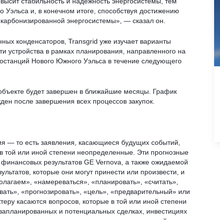
высит стабильность и надежность энергосистемы, тем
 Уэльса и, в конечном итоге, способствуя достижению
екарбонизированной энергосистемы», — сказал он.
ных конденсаторов, Transgrid уже изучает варианты
и устройства в рамках планирования, направленного на
ростанций Нового Южного Уэльса в течение следующего
объекте будет завершен в ближайшие месяцы. График
ден после завершения всех процессов закупок.
я — то есть заявления, касающиеся будущих событий,
 в той или иной степени неопределенные. Эти прогнозные
финансовых результатов GE Vernova, а также ожидаемой
ультатов, которые они могут принести или произвести, и
олагаем», «намереваться», «планировать», «считать»,
ивать», «прогнозировать», «цель», «предварительный» или
теру касаются вопросов, которые в той или иной степени
 запланированных и потенциальных сделках, инвестициях