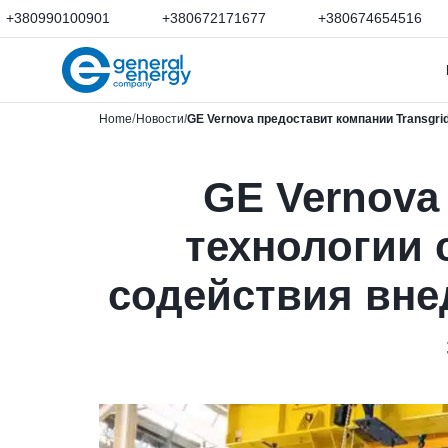
+380990100901
+380672171677
+380674654516
Home
Новости
GE Vernova предоставит компании Transgr
GE Vernova
технологии 
содействия вн