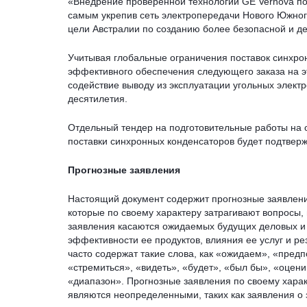
«Внедрение проверенной технологии GE Vernova по
самым укрепив сеть электропередачи Нового Южного
цели Австралии по созданию более безопасной и д
Учитывая глобальные ограничения поставок синхрон
эффективного обеспечения следующего заказа на эт
содействие выводу из эксплуатации угольных элект
десятилетия.
Отдельный тендер на подготовительные работы на 
поставки синхронных конденсаторов будет подтверж
Прогнозные заявления
Настоящий документ содержит прогнозные заявлени
которые по своему характеру затрагивают вопросы,
заявления касаются ожидаемых будущих деловых и 
эффективности ее продуктов, влияния ее услуг и рез
часто содержат такие слова, как «ожидаем», «предп
«стремиться», «видеть», «будет», «был бы», «оцен
«диапазон». Прогнозные заявления по своему харак
являются неопределенными, таких как заявления о