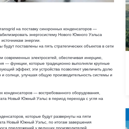
Transgrid на поставку синхронных конденсаторов —
табилизировать энергосистему Нового Южного Уэльса
 источникам энергии.
будут поставлены на пять стратегических объектов в сети
ии современных электросетей, обеспечивая инерцию,
ния — функции, которые традиционно выполняли крупные
рующий эффект, эти устройства позволяют увеличить долю
ер и солнце, улучшая общую производительность системы и
ных конденсаторов — востребованного оборудования,
тата Новый Южный Уэльс в период перехода с угля на
денсаторов, которые будут развернуты на пяти
тата Новый Южный Уэльс, по итогам завершения
проса предложений у ведущих производителей