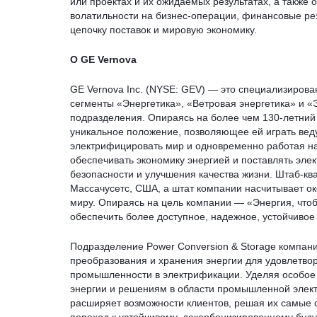
или проектах и их ожидаемых результатах, а также
волатильности на бизнес-операции, финансовые ре
цепочку поставок и мировую экономику.
О GE Vernova
GE Vernova Inc. (NYSE: GEV) — это специализиров
сегменты «Энергетика», «Ветровая энергетика» и 
подразделения. Опираясь на более чем 130-летний
уникальное положение, позволяющее ей играть вед
электрифицировать мир и одновременно работая на
обеспечивать экономику энергией и поставлять эле
безопасности и улучшения качества жизни. Штаб-кв
Массачусетс, США, а штат компании насчитывает ок
миру. Опираясь на цель компании — «Энергия, что
обеспечить более доступное, надежное, устойчивое
Подразделение Power Conversion & Storage компан
преобразования и хранения энергии для удовлетво
промышленности в электрификации. Уделяя особое
энергии и решениям в области промышленной элект
расширяет возможности клиентов, решая их самые с