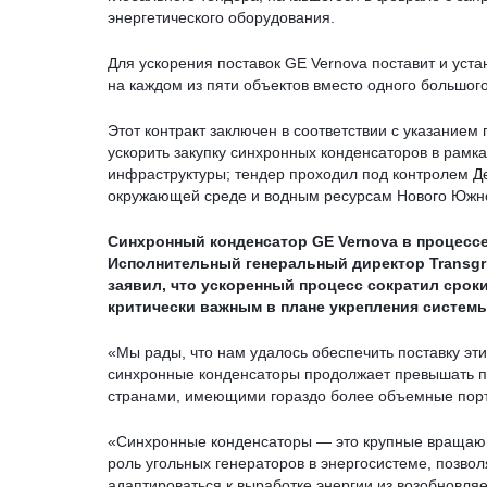
энергетического оборудования.
Для ускорения поставок GE Vernova поставит и уст
на каждом из пяти объектов вместо одного большог
Этот контракт заключен в соответствии с указанием
ускорить закупку синхронных конденсаторов в рамка
инфраструктуры; тендер проходил под контролем Д
окружающей среде и водным ресурсам Нового Южн
Синхронный конденсатор GE Vernova в процессе
Исполнительный генеральный директор Transgrid
заявил, что ускоренный процесс сократил срок
критически важным в плане укрепления системы T
«Мы рады, что нам удалось обеспечить поставку этих
синхронные конденсаторы продолжает превышать п
странами, имеющими гораздо более объемные портф
«Синхронные конденсаторы — это крупные вращаю
роль угольных генераторов в энергосистеме, позво
адаптироваться к выработке энергии из возобновля