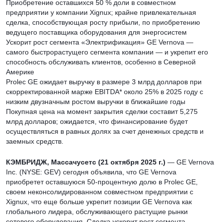
Приобретение оставшихся 50 % доли в совместном
предприятии у компании Xignux; крайне привлекательная
сделка, способствующая росту прибыли, по приобретению
ведущего поставщика оборудования для энергосистем
Ускорит рост сегмента «Электрификация» GE Vernova —
самого быстрорастущего сегмента компании — и укрепит его
способность обслуживать клиентов, особенно в Северной
Америке
Prolec GE ожидает выручку в размере 3 млрд долларов при
скорректированной марже EBITDA* около 25% в 2025 году с
низким двузначным ростом выручки в ближайшие годы
Покупная цена на момент закрытия сделки составит 5,275
млрд долларов; ожидается, что финансирование будет
осуществляться в равных долях за счет денежных средств и
заемных средств.
КЭМБРИДЖ, Массачусетс (21 октября 2025 г.)
— GE Vernova
Inc. (NYSE: GEV) сегодня объявила, что GE Vernova
приобретет оставшуюся 50-процентную долю в Prolec GE,
своем неконсолидированном совместном предприятии с
Xignux, что еще больше укрепит позиции GE Vernova как
глобального лидера, обслуживающего растущие рынки
сетевого оборудования. Сделка ускорит рост сегмента