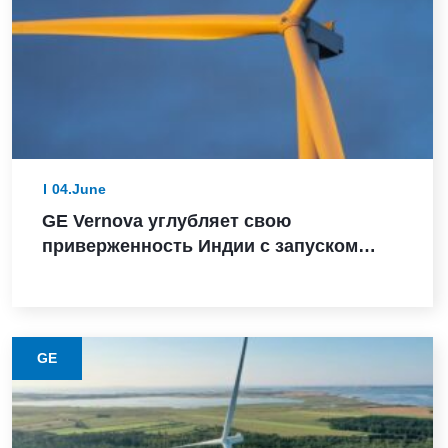
04.June
GE Vernova углубляет свою
приверженность Индии с запуском
турбины мощностью 3,8 МВт, заказом
Powerica, сертификатом ALMM и
расширением производства в Пуне
GE