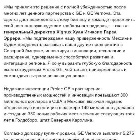
«Мы приняли это решение с полной убежденностью после
многих лет ценного партнерства с GE и GE Vernova. Эта
сделка дает возможность этому бизнесу и команде продолжить
свой рост под руководством глобального лидера», — сказал
генеральный директор Xignux Хуан Игнасио Гарса
Эррера
. «Мы подтверждаем нашу приверженность Мексике и
будем продолжать развивать наши другие предприятия в
Северной Америке, инвестируя в инновации, технологии и
расширение, одновременно способствуя развитию и
интеграции региона. Я хочу выразить глубокую благодарность
всем сотрудникам Prolec GE, чей талант, приверженность и
самоотдача сыграли решающую роль».
Недавние инвестиции Prolec GE в расширение
производственных мощностей и инновации превышают 300
миллионов долларов в США и Мексике, включая недавно
объявленную инвестицию в размере 140 миллионов долларов
и создание 330 новых рабочих мест в течение следующих трех
лет в Голдсборо, штат Северная Каролина.
Согласно договору купли-продажи, GE Vernova выплатит 5,275
млрд долларов при закрытии сделки, финансирование