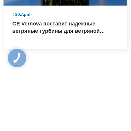
20.April
GE Vernova поставит надежные
ветряные турбины для ветряной
электростанции Санта-Мария-де-лас-
Фуэнтес в Испании