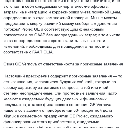
подготовленных в соответствии с его учетной политикой, и не
включает в себя ожидаемые синергетические эффекты,
затраты на интеграцию и корректировки учета покупной цены,
определенные в ходе комплексной проверки. Мы не можем
предоставить сверку различий между свободным денежным
потоком* Prolec GE и соответствующим финансовым
показателем по GAAP без неоправданных затрат, в том числе
из-за неопределенности сроков капитальных затрат и
изменений, необходимых для приведения отчетности в
соответствие с ГААП США.
Отказ GE Vernova от ответственности за прогнозные заявления
Настоящий пресс-релиз содержит прогнозные заявления — то
есть заявления, касающиеся будущих событий, которые по
своему характеру затрагивают вопросы, в той или иной
степени неопределенные. Эти прогнозные заявления часто
касаются ожидаемых будущих деловых и финансовых
результатов, а также финансового состояния GE Vernova,
нашего соглашения о приобретении 50-процентной доли
Xignux в совместном предприятии GE Prolec, ожидаемого
финансирования этого приобретения, ожидаемых
синергетических эффектов, нашей стратегии распределения