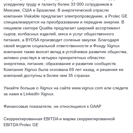
усердному труду и таланту более 33 000 сотрудников в
Мексике, США и Бразилии. В энергетической отрасли
компания Viakable предлагает электропроводники, а Prolec GE
специализируется на преобразовании и передаче энергии. В
пищевом секторе Qualtia предлагает широкий ассортимент
сыров, колбасных изделий, мяса и услуг общественного
питания, а BYDSA производит соленые закуски. Благодаря
своей модели социальной ответственности и Фонду Xignux
компания также вносит вклад в устойчивое развитие общества,
активно участвуя в четырех приоритетных областях:
энергетика, питание, образование и развитие сообществ.
Компания Xignux была основана 69 лет назад, и решения ее
компаний доступны в более чем 35 странах.
Узнайте больше о Xignux на сайте www.xignux.com или следите
за нами в LinkedIn Xignux.
Финансовые показатели, не относящиеся к GAAP
Скорректированная EBITDA и маржа скорректированной
EBITDA Prolec GE