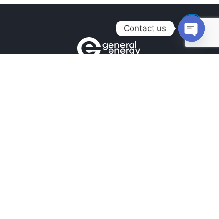
Contact us
Open
chaty
Контакты
+380990100901
+380672171677
+380674654516
mail@general.energy
Навигация
Главная
Наличие на складе