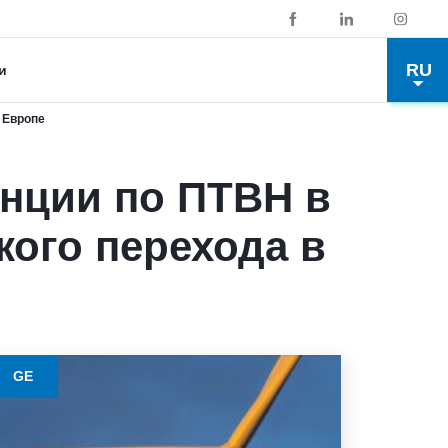
RU
и
 Европе
енции по ПТВН в
кого перехода в
GE