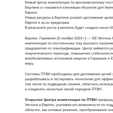
Новый Центр компетенции по высоковольтному пост
Берлине и становится ключевым объектом для бизне
Европе.
Новые ресурсы в Берлине ускорят достижение целе
Европе и за их пределами.
В результате роста в регионе будет создано около
Берлин, Германия (6 ноября 2024 г.) — GE Vernova 
компетенции по постоянному току высокого напряж
предприятия по электрификации. Центр займется р
энергетического перехода, повышения стабильност
возобновляемых источников энергии в Германии и Е
миру.
Системы ПТВН необходимы для достижения целей э
разрабатывать и тестировать технологии для эффек
том числе по подводным линиям, облегчать интегр
и соединять несколько линий передачи ПТВН.
Открытие Центра компетенции по ПТВН
превраща
Vernova в Европе, усиливая его возможности по под
областях, как сетевые решения, преобразование эне