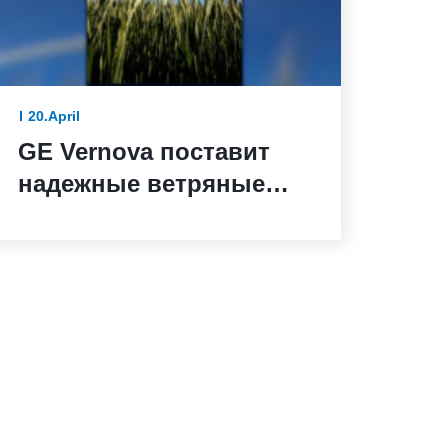
20.April
GE Vernova поставит
надежные ветряные
турбины для ветряной
электростанции Санта-
Мария-де-лас-Фуэнтес в
Испании