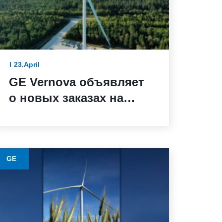
23.April
GE Vernova объявляет
о новых заказах на
ветряные турбины от
BBWind и Greenvolt
Power в Германии
GE