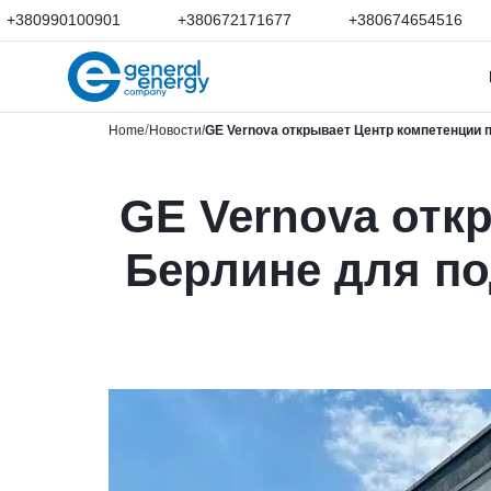
+380990100901
+380672171677
+380674654516
Home
Новости
GE Vernova открывает Центр компетенции 
GE Vernova отк
Берлине для по