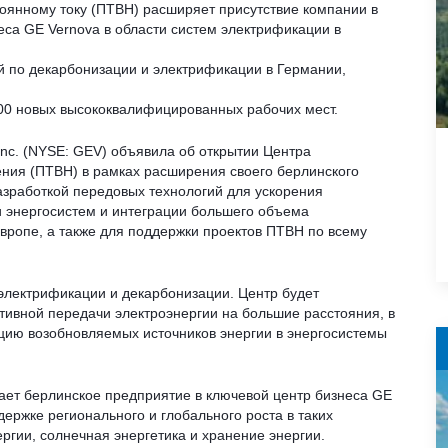
оянному току (ПТВН) расширяет присутствие компании в
са GE Vernova в области систем электрификации в
й по декарбонизации и электрификации в Германии,
 500 новых высококвалифицированных рабочих мест.
Inc. (NYSE: GEV) объявила об открытии Центра
ения (ПТВН) в рамках расширения своего берлинского
азработкой передовых технологий для ускорения
и энергосистем и интеграции большего объема
вропе, а также для поддержки проектов ПТВН по всему
лектрификации и декарбонизации. Центр будет
тивной передачи электроэнергии на большие расстояния, в
ацию возобновляемых источников энергии в энергосистемы
ет берлинское предприятие в ключевой центр бизнеса GE
держке регионального и глобального роста в таких
ргии, солнечная энергетика и хранение энергии.