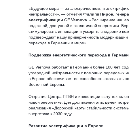
«Будущее мира — за электричеством, и электрифик
нейтральности», — отметил
Филипп Пирон, генер
электрификации GE Vernova
. «Расширение нашег
надежной, доступной и экологичной энергетики. Бер
стимулировать инновации и ускорять внедрение воз
подтверждают нашу приверженность модернизации э
перехода в Германии и мире».
Поддержка энергетического перехода в Герман
GE Vernova работает в Германии более 100 лет, с
углеродной нейтральности с помощью передовых ин
в Европе обеспечивает ее способность оказывать п
Восточной Европы.
Открытие Центра ПТВН и инвестиции в эту технолог
новой энергетике. Для достижения этих целей потр
реализация «Дорожной карты стабильности систем
энергетики к 2030 году.
Развитие электрификации в Европе