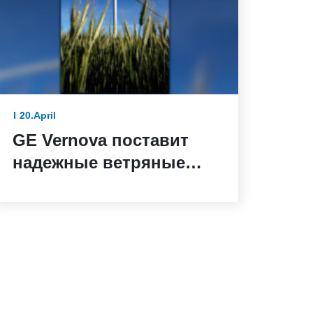
20.April
GE Vernova поставит
надежные ветряные
турбины для ветряной
электростанции Санта-
Мария-де-лас-Фуэнтес в
Испании