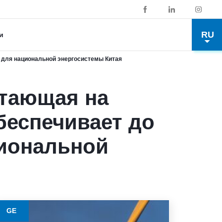
RU
и
и для национальной энергосистемы Китая
отающая на
беспечивает до
циональной
GE