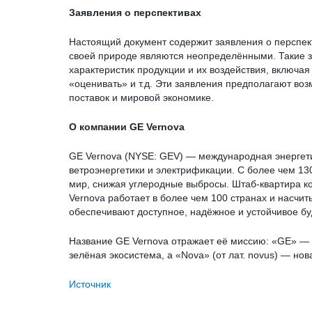
Заявления о перспективах
Настоящий документ содержит заявления о перспек
своей природе являются неопределёнными. Такие з
характеристик продукции и их воздействия, включа
«оценивать» и т.д. Эти заявления предполагают во
поставок и мировой экономике.
О компании GE Vernova
GE Vernova (NYSE: GEV) — международная энергет
ветроэнергетики и электрификации. С более чем 1
мир, снижая углеродные выбросы. Штаб-квартира к
Vernova работает в более чем 100 странах и насчит
обеспечивают доступное, надёжное и устойчивое б
Название GE Vernova отражает её миссию: «GE» — си
зелёная экосистема, а «Nova» (от лат. novus) — нов
Источник