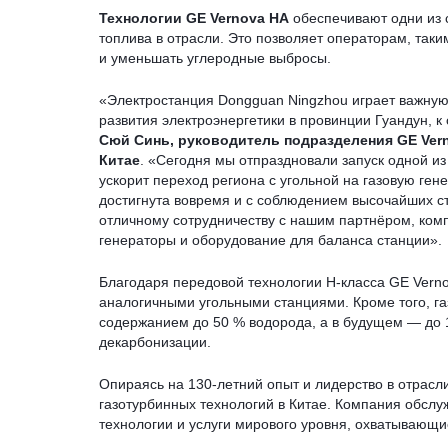
Технологии GE Vernova HA
обеспечивают одни из 
топлива в отрасли. Это позволяет операторам, так
и уменьшать углеродные выбросы.
«Электростанция Dongguan Ningzhou играет важную 
развития электроэнергетики в провинции Гуандун, к
Сюй Синь, руководитель подразделения GE Ver
Китае
. «Сегодня мы отпраздновали запуск одной из
ускорит переход региона с угольной на газовую ген
достигнута вовремя и с соблюдением высочайших ст
отличному сотрудничеству с нашим партнёром, компа
генераторы и оборудование для баланса станции».
Благодаря передовой технологии H-класса GE Vern
аналогичными угольными станциями. Кроме того, га
содержанием до 50 % водорода, а в будущем — до 
декарбонизации.
Опираясь на 130-летний опыт и лидерство в отрас
газотурбинных технологий в Китае. Компания обслу
технологии и услуги мирового уровня, охватывающи