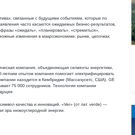
тивах, связанные с будущими событиями, которые по
аявления часто касаются ожидаемых бизнес-результатов,
я фразы «ожидать», «планировать», «стремиться»,
зможные изменения в макроэкономике, рынке, цепочках
ическая компания, объединяющая сегменты энергетики,
30-летним опытом компания помогает электрифицировать
омпании находится в Кембридже (Массачусетс, США). GE
ывает 75 000 сотрудников. Технологии компании
удущее.
мвол качества и инноваций, «Ver» (от лат. verde) —
ая эра низкоуглеродной энергии.