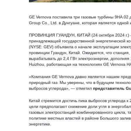
GE Vernova поставила три газовые турбины 9HA.02
Group Co., Ltd. в Дунгуане, которая является одной
ПРОВИНЦИЯ ГУАНДУН, КИТАЙ (24 октября 2024 г.) —
принадлежащей государственной энергетической ком
(NYSE: GEV) объявила о начале эксплуатации элек
провинции Гуандун, Китай. Ожидается, что станция
вырабатывать до 2,4 ГВт электроэнергии, дополняя 
Huizhou, работающая на технологиях GE Vernova H
«Компания GE Vernova давно является нашим предп
природный газ. Мы уверены, что в будущем технолог
выбросов углерода», — отметил
представитель Gu
Китай стремится достичь пика выбросов углерода к 2
цели предполагают снижение доли угля в энергоба
газовых электростанций комбинированного цикла, та
политике местных властей в районе Большого залива
энергетике.