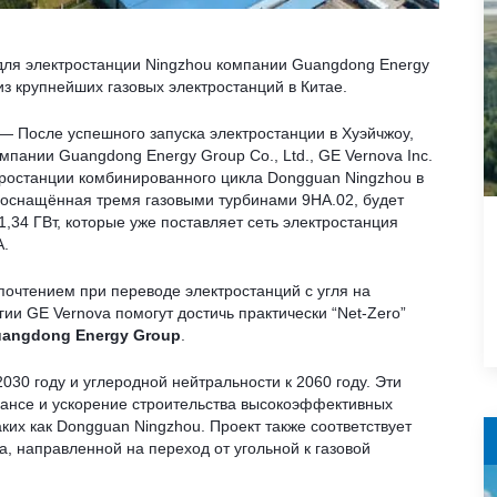
 для электростанции Ningzhou компании Guangdong Energy
 из крупнейших газовых электростанций в Китае.
 После успешного запуска электростанции в Хуэйчжоу,
пании Guangdong Energy Group Co., Ltd., GE Vernova Inc.
тростанции комбинированного цикла Dongguan Ningzhou в
, оснащённая тремя газовыми турбинами 9HA.02, будет
1,34 ГВт, которые уже поставляет сеть электростанция
A.
очтением при переводе электростанций с угля на
ии GE Vernova помогут достичь практически “Net-Zero”
angdong Energy Group
.
030 году и углеродной нейтральности к 2060 году. Эти
лансе и ускорение строительства высокоэффективных
ких как Dongguan Ningzhou. Проект также соответствует
, направленной на переход от угольной к газовой