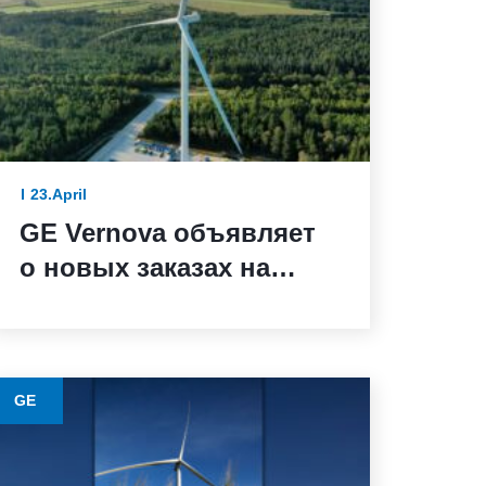
23.April
GE Vernova объявляет
о новых заказах на
ветряные турбины от
BBWind и Greenvolt
Power в Германии
GE