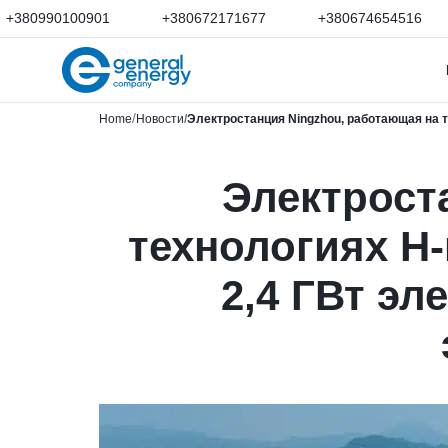
+380990100901
+380672171677
+380674654516
Home
Новости
Электростанция Ningzhou, работающая на т
Электрост
технологиях H-
2,4 ГВт э