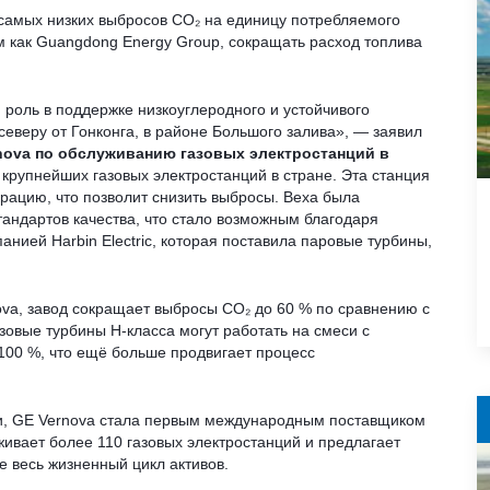
самых низких выбросов CO₂ на единицу потребляемого
им как Guangdong Energy Group, сокращать расход топлива
роль в поддержке низкоуглеродного и устойчивого
 северу от Гонконга, в районе Большого залива», — заявил
nova по обслуживанию газовых электростанций в
 крупнейших газовых электростанций в стране. Эта станция
ерацию, что позволит снизить выбросы. Веха была
андартов качества, что стало возможным благодаря
нией Harbin Electric, которая поставила паровые турбины,
ova, завод сокращает выбросы CO₂ до 60 % по сравнению с
зовые турбины H-класса могут работать на смеси с
100 %, что ещё больше продвигает процесс
ли, GE Vernova стала первым международным поставщиком
живает более 110 газовых электростанций и предлагает
е весь жизненный цикл активов.