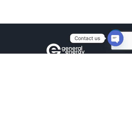
Contact us
Open
chaty
Контакты
+380990100901
+380672171677
+380674654516
mail@general.energy
Навигация