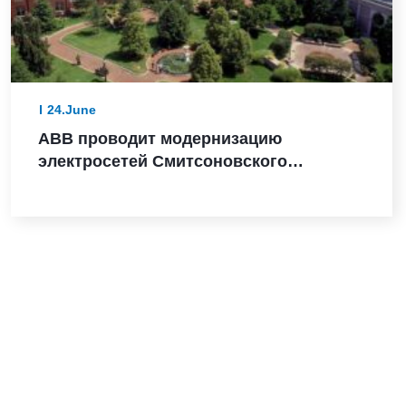
24.June
ABB проводит модернизацию
электросетей Смитсоновского
института в преддверии 250-летия США