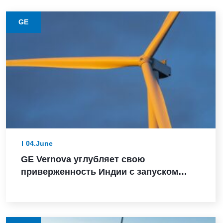
GE
04.June
GE Vernova углубляет свою
приверженность Индии с запуском
турбины мощностью 3,8 МВт, заказом
Powerica, сертификатом ALMM и
расширением производства в Пуне