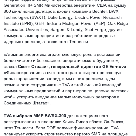
Generation III+ SMR Министерства энергетики США на сумму
800 миллионов долларов, входят компании Bechtel, BWX
Technologies (BWXT), Duke Energy, Electric Power Research
Institute (EPRI), GEH, Indiana Michigan Power (AEP), Oak Ridge
Associated Universities, Sargent & Lundy, Scot Forge, другие
коммунальные предприятия и разработчики передовых
ядерных проектов, а также штат Теннесси.
«Атомная энергетика играет ключевую роль в достижении
более чистого и безопасного энергетического будущего», —
сказал
Скотт Стразик, генеральный директор GE Vernova
.
«Финансирование за счет этого гранта сыграет решающую
роль в продвижении вперед, и мы с нетерпением ждем
возможности сотрудничать с TVA и этой сильной командой
коммунальных предприятий и партнеров по цепочке поставок,
чтобы ускорить внедрение малых модульных реакторов в
Соединенных Штатах».
TVA выбрала ММР BWRX-300
для потенциального
развертывания на площадке Клинч-Ривер вблизи Ок-Риджа,
штат Теннесси. Если DOE получит финансирование, TVA
планирует ускорить строительство первого SMR на площадке