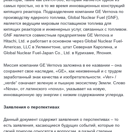
самых простых, но в то же время инновационных конструкций
кипящего реактора. Подразделение компании GE Vernova по
производству ядерного топлива, Global Nuclear Fuel (GNF),
является ведущим мировым поставщиком топлива для
кипящих реакторов и инженерных услуг, связанных с топливом.
GNF является совместным предприятием GE Vernova и
Hitachi, Ltd. и работает в основном через Global Nuclear Fuel-
Americas, LLC в Уилмингтоне, штат Северная Каролина, и
Global Nuclear Fuel-Japan Co., Ltd. в Курихаме, Япония.
Миссия компании GE Vernova заложена в ее названии – она
сохраняет свое наследие, «GE», как неизменный и с трудом
заработанный знак качества и изобретательности. «Ver» /
„verde“ означает зеленую и пышную экосистему Земли. Слово
«Nova», от латинского «novus», указывает на новую,
инновационную эру энергии с низким содержанием углерода.
Заявления о перспективах
Данный документ содержит заявления о перспективах – то
есть заявления, касающиеся будущих событий, которые по
своей природе относятся к вопросам, в разной степени