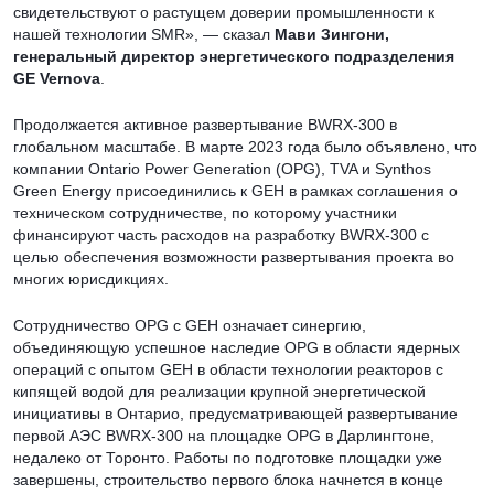
свидетельствуют о растущем доверии промышленности к
нашей технологии SMR», — сказал
Мави Зингони,
генеральный директор энергетического подразделения
GE Vernova
.
Продолжается активное развертывание BWRX-300 в
глобальном масштабе. В марте 2023 года было объявлено, что
компании Ontario Power Generation (OPG), TVA и Synthos
Green Energy присоединились к GEH в рамках соглашения о
техническом сотрудничестве, по которому участники
финансируют часть расходов на разработку BWRX-300 с
целью обеспечения возможности развертывания проекта во
многих юрисдикциях.
Сотрудничество OPG с GEH означает синергию,
объединяющую успешное наследие OPG в области ядерных
операций с опытом GEH в области технологии реакторов с
кипящей водой для реализации крупной энергетической
инициативы в Онтарио, предусматривающей развертывание
первой АЭС BWRX-300 на площадке OPG в Дарлингтоне,
недалеко от Торонто. Работы по подготовке площадки уже
завершены, строительство первого блока начнется в конце