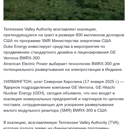
Tennessee Valley Authority возглавляет коалицию,
претендующуюся на грант в размере 800 миллионов долларов
США по программе SMR Министерства энергетики США.
Duke Energy инвестирует средства в мероприятия по
продвижению стандартного дизайна и лицензирования GE
Vernova BWRX-300.
American Electric Power выбирает технологию BWRX-300 для
потенциального развертывания на электростанции в Индиане.
УИЛМИНГТОН, штат Северная Каролина (17 января 2025 г.) —
Ядерное подразделение компании GE Vernova, GE Hitachi
Nuclear Energy (GEH), сегодня объявило, что оно входит в
коалицию коммунальных предприятий и партнеров по цепочке
поставок, сотрудничающих для ускорения развертывания
малого модульного реактора (SMR) BWRX-300 в США.
В коалицию, возглавляемую Tennessee Valley Authority (TVA),
которая подала заявку на финансирование программы