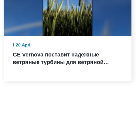
20.April
GE Vernova поставит надежные
ветряные турбины для ветряной
электростанции Санта-Мария-де-лас-
Фуэнтес в Испании