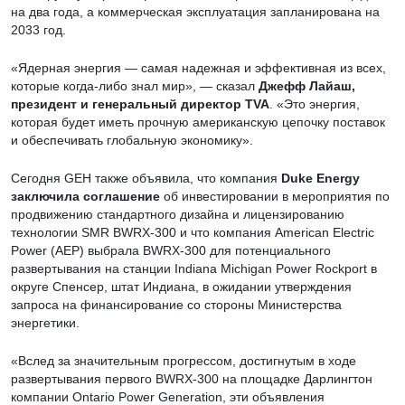
на два года, а коммерческая эксплуатация запланирована на
2033 год.
«Ядерная энергия — самая надежная и эффективная из всех,
которые когда-либо знал мир», — сказал
Джефф Лайаш,
президент и генеральный директор TVA
. «Это энергия,
которая будет иметь прочную американскую цепочку поставок
и обеспечивать глобальную экономику».
Сегодня GEH также объявила, что компания
Duke Energy
заключила соглашение
об инвестировании в мероприятия по
продвижению стандартного дизайна и лицензированию
технологии SMR BWRX-300 и что компания American Electric
Power (AEP) выбрала BWRX-300 для потенциального
развертывания на станции Indiana Michigan Power Rockport в
округе Спенсер, штат Индиана, в ожидании утверждения
запроса на финансирование со стороны Министерства
энергетики.
«Вслед за значительным прогрессом, достигнутым в ходе
развертывания первого BWRX-300 на площадке Дарлингтон
компании Ontario Power Generation, эти объявления