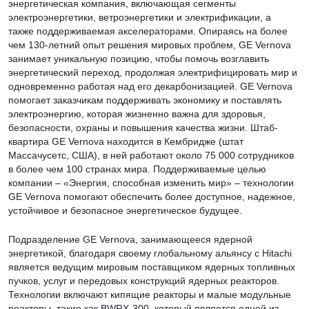
энергетическая компания, включающая сегменты
электроэнергетики, ветроэнергетики и электрификации, а
также поддерживаемая акселераторами. Опираясь на более
чем 130-летний опыт решения мировых проблем, GE Vernova
занимает уникальную позицию, чтобы помочь возглавить
энергетический переход, продолжая электрифицировать мир и
одновременно работая над его декарбонизацией. GE Vernova
помогает заказчикам поддерживать экономику и поставлять
электроэнергию, которая жизненно важна для здоровья,
безопасности, охраны и повышения качества жизни. Штаб-
квартира GE Vernova находится в Кембридже (штат
Массачусетс, США), в ней работают около 75 000 сотрудников
в более чем 100 странах мира. Поддерживаемые целью
компании – «Энергия, способная изменить мир» – технологии
GE Vernova помогают обеспечить более доступное, надежное,
устойчивое и безопасное энергетическое будущее.
Подразделение GE Vernova, занимающееся ядерной
энергетикой, благодаря своему глобальному альянсу с Hitachi
является ведущим мировым поставщиком ядерных топливных
пучков, услуг и передовых конструкций ядерных реакторов.
Технологии включают кипящие реакторы и малые модульные
реакторы, такие как BWRX-300, который является одной из