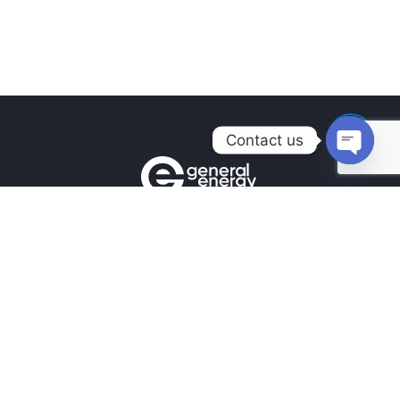
Contact us
Open
chaty
Контакты
+380990100901
+380672171677
+380674654516
mail@general.energy