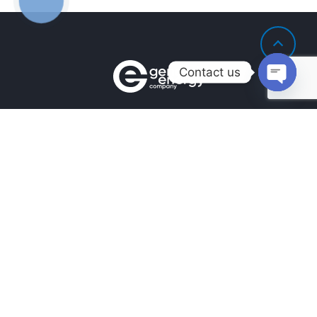
ЗВ'ЯЗКУ
Contact us
Open
chaty
Контакты
+380990100901
+380672171677
+380674654516
mail@general.energy
Навигация
Главная
Наличие на складе