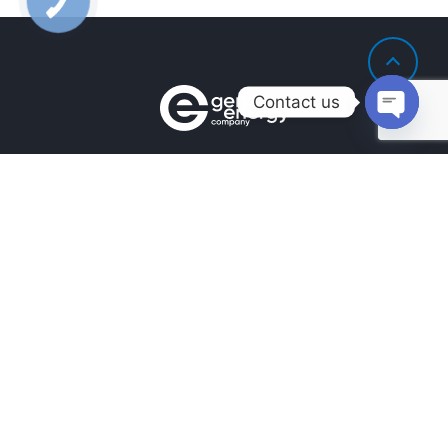
Contact us
Open
chaty
Контакты
+380990100901
+380672171677
+380674654516
mail@general.energy
Навигация
Главная
Наличие на складе