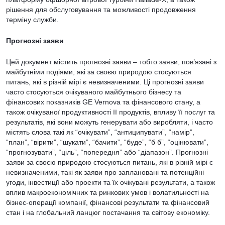
рішення для обслуговування та можливості продовження
терміну служби.
Прогнозні заяви
Цей документ містить прогнозні заяви – тобто заяви, пов’язані з
майбутніми подіями, які за своєю природою стосуються
питань, які в різній мірі є невизначеними. Ці прогнозні заяви
часто стосуються очікуваного майбутнього бізнесу та
фінансових показників GE Vernova та фінансового стану, а
також очікуваної продуктивності її продуктів, впливу її послуг та
результатів, які вони можуть генерувати або виробляти, і часто
містять слова такі як “очікувати”, “антиципувати”, “намір”,
“план”, “вірити”, “шукати”, “бачити”, “буде”, “б б”, “оцінювати”,
“прогнозувати”, “ціль”, “попередня” або “діапазон”. Прогнозні
заяви за своєю природою стосуються питань, які в різній мірі є
невизначеними, такі як заяви про заплановані та потенційні
угоди, інвестиції або проекти та їх очікувані результати, а також
вплив макроекономічних та ринкових умов і волатильності на
бізнес-операції компанії, фінансові результати та фінансовий
стан і на глобальний ланцюг постачання та світову економіку.