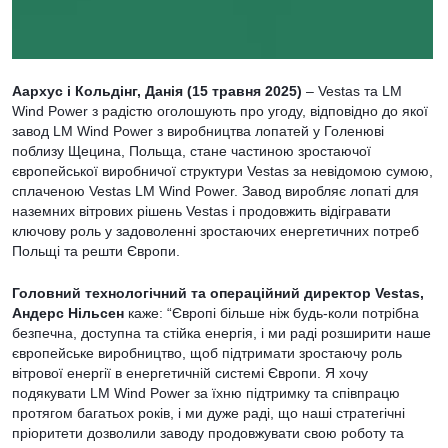
Аархус і Кольдінг, Данія (15 травня 2025)
– Vestas та LM
Wind Power з радістю оголошують про угоду, відповідно до якої
завод LM Wind Power з виробництва лопатей у Голенюві
поблизу Щецина, Польща, стане частиною зростаючої
європейської виробничої структури Vestas за невідомою сумою,
сплаченою Vestas LM Wind Power. Завод виробляє лопаті для
наземних вітрових рішень Vestas і продовжить відігравати
ключову роль у задоволенні зростаючих енергетичних потреб
Польщі та решти Європи.
Головний технологічний та операційний директор Vestas,
Андерс Нільсен
каже: “Європі більше ніж будь-коли потрібна
безпечна, доступна та стійка енергія, і ми раді розширити наше
європейське виробництво, щоб підтримати зростаючу роль
вітрової енергії в енергетичній системі Європи. Я хочу
подякувати LM Wind Power за їхню підтримку та співпрацю
протягом багатьох років, і ми дуже раді, що наші стратегічні
пріоритети дозволили заводу продовжувати свою роботу та