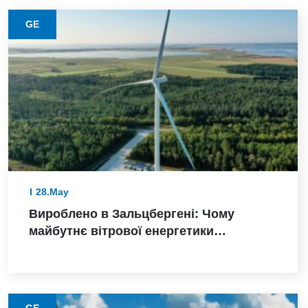
GE
28.May
Вироблено в Зальцбергені: Чому
майбутнє вітрової енергетики
Німеччини залежить від надійного
виконання