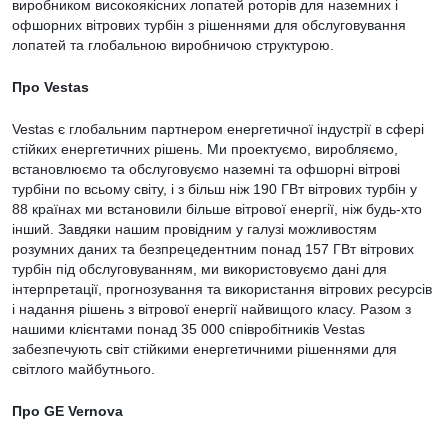
виробником високоякісних лопатей роторів для наземних і
офшорних вітрових турбін з рішеннями для обслуговування
лопатей та глобальною виробничою структурою.
Про Vestas
Vestas є глобальним партнером енергетичної індустрії в сфері
стійких енергетичних рішень. Ми проектуємо, виробляємо,
встановлюємо та обслуговуємо наземні та офшорні вітрові
турбіни по всьому світу, і з більш ніж 190 ГВт вітрових турбін у
88 країнах ми встановили більше вітрової енергії, ніж будь-хто
інший. Завдяки нашим провідним у галузі можливостям
розумних даних та безпрецедентним понад 157 ГВт вітрових
турбін під обслуговуванням, ми використовуємо дані для
інтерпретації, прогнозування та використання вітрових ресурсів
і надання рішень з вітрової енергії найвищого класу. Разом з
нашими клієнтами понад 35 000 співробітників Vestas
забезпечують світ стійкими енергетичними рішеннями для
світлого майбутнього.
Про GE Vernova