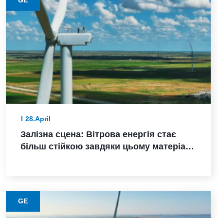
GE
28.April
Залізна сцена: Вітрова енергія стає
більш стійкою завдяки цьому матеріалу
з нижчими викидами
GE