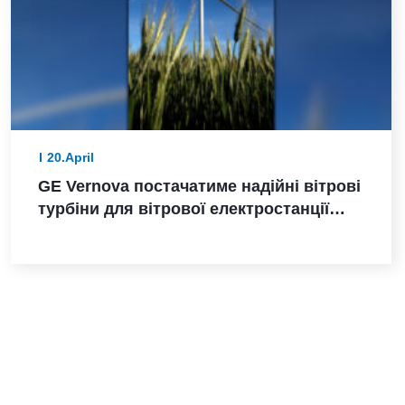
20.April
GE Vernova постачатиме надійні вітрові
турбіни для вітрової електростанції
Санта-Марія-де-лас-Фуентес в Іспанії