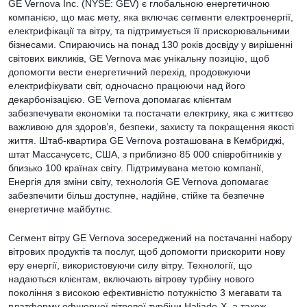
GE Vernova Inc. (NYSE: GEV) є глобальною енергетичною
компанією, що має мету, яка включає сегменти електроенергії,
електрифікації та вітру, та підтримується її прискорювальними
бізнесами. Спираючись на понад 130 років досвіду у вирішенні
світових викликів, GE Vernova має унікальну позицію, щоб
допомогти вести енергетичний перехід, продовжуючи
електрифікувати світ, одночасно працюючи над його
декарбонізацією. GE Vernova допомагає клієнтам
забезпечувати економіки та постачати електрику, яка є життєво
важливою для здоров’я, безпеки, захисту та покращення якості
життя. Штаб-квартира GE Vernova розташована в Кембриджі,
штат Массачусетс, США, з приблизно 85 000 співробітників у
близько 100 країнах світу. Підтримувана метою компанії,
Енергія для зміни світу, технологія GE Vernova допомагає
забезпечити більш доступне, надійне, стійке та безпечне
енергетичне майбутнє.
Сегмент вітру GE Vernova зосереджений на постачанні набору
вітрових продуктів та послуг, щоб допомогти прискорити нову
еру енергії, використовуючи силу вітру. Технології, що
надаються клієнтам, включають вітрову турбіну нового
покоління з високою ефективністю потужністю 3 мегавати та
платформу офшорної вітрової турбіни Haliade-X, а також