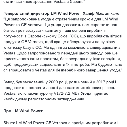
стати частиною зростання Vestas в Європі.”
Генеральний директор LM Wind Power,
Ханіф Машал
каже:
“Ця запропонована угода є стратегічним кроком для LM Wind
Power та GE Vernova. Ця угода дозволить нам спростити наш
бізнес і реінвестувати капітал у наші основні виробничі
потужності в Європейському Союзі (ЄС), що виробляють вітрові
продукти GE Vernova, щоб краще обслуговувати нашу вірну
клієнтську базу в ЄС. Ми вдячні за можливість співпрацювати з
Vestas щодо запропонованого передачі цього заводу, раніше
присвяченого їхнім проектам, безпосередньо у їхнє володіння,
щоб продовжувати задовольняти їхні потреби. Ми будемо тісно
співпрацювати з Vestas для безперебійного завершення угоди.”
Завод був заснований у 2009 році, розширений у 2017 році і
продовжить постачати лопаті для наземних вітрових рішень
Vestas, включаючи турбіну V172-7.2 МВт. Угода підлягає
необхідному регуляторному затвердженню.
Про LM Wind Power
Бізнес LM Wind Power GE Vernova є провідним розробником і