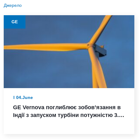
Джерело
GE
04.June
GE Vernova поглиблює зобов’язання в
Індії з запуском турбіни потужністю 3.8
МВт, замовленням Powerica,
сертифікацією ALMM та розширенням
виробництва в Пуні