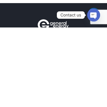
Contact us
Open
chaty
Контакти
+380990100901
+380672171677
+380674654516
mail@general.energy
Навігація
Головна
Новини
Наші Роботи
Наші контакти
Підпишіться