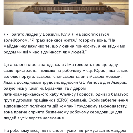
Як і багато людей у Бразилії, Юлія Ліма захоплюється
волейболом. “Я граю все своє життя,” говорить вона. “На
майданчику важливо те, що людина приносить, а не звідки ми
родом чи які у нас відмінності як у людей.”
Ця аналогія стає в нагоді, коли Ліма говорить про ще одну
свою пристрасть: інклюзію на робочому місці. Юрист, яка вільно
володіє португальською, іспанською та англійською мовами,
Ліма є дослідником трудових відносин GE Vernova для Америк,
базуючись у Кампіні, Бразилія, та лідером
латиноамериканського хабу Альянсу Гордості, однієї з багатьох
груп підтримки працівників (ERG) компанії. Окрім забезпечення
відповідності політики та дій компанії трудовому законодавству,
вона прагне сприяти безпечному робочому середовищу для
людей з усіх верств населення.
На робочому місці, як і в спорті, успіх підтримується командою