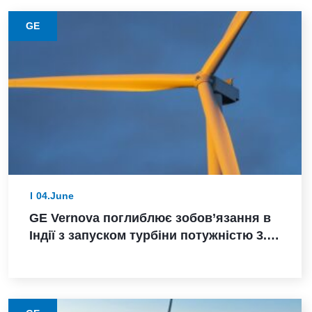
GE
04.June
GE Vernova поглиблює зобов’язання в
Індії з запуском турбіни потужністю 3.8
МВт, замовленням Powerica,
сертифікацією ALMM та розширенням
виробництва в Пуні