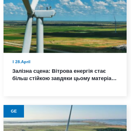
28.April
Залізна сцена: Вітрова енергія стає
більш стійкою завдяки цьому матеріалу
з нижчими викидами
GE