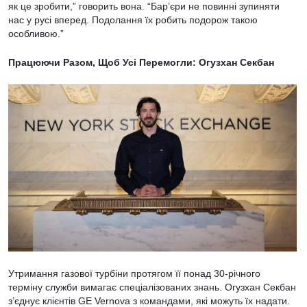
як це зробити,” говорить вона. “Бар’єри не повинні зупиняти
нас у русі вперед. Подолання їх робить подорож такою
особливою.”
Працюючи Разом, Щоб Усі Перемогли: Огузхан Секбан
Утримання газової турбіни протягом її понад 30-річного
терміну служби вимагає спеціалізованих знань. Огузхан Секбан
з’єднує клієнтів GE Vernova з командами, які можуть їх надати.