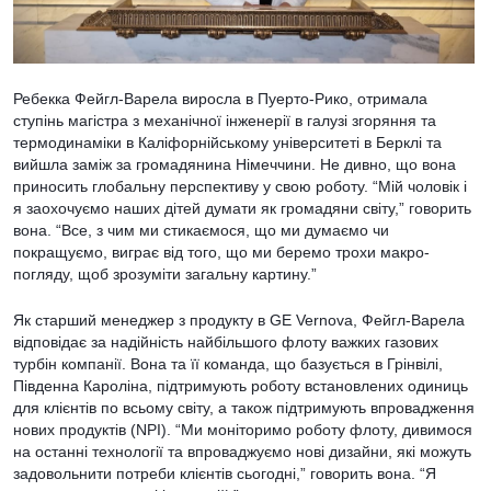
Ребекка Фейгл-Варела виросла в Пуерто-Рико, отримала
ступінь магістра з механічної інженерії в галузі згоряння та
термодинаміки в Каліфорнійському університеті в Берклі та
вийшла заміж за громадянина Німеччини. Не дивно, що вона
приносить глобальну перспективу у свою роботу. “Мій чоловік і
я заохочуємо наших дітей думати як громадяни світу,” говорить
вона. “Все, з чим ми стикаємося, що ми думаємо чи
покращуємо, виграє від того, що ми беремо трохи макро-
погляду, щоб зрозуміти загальну картину.”
Як старший менеджер з продукту в GE Vernova, Фейгл-Варела
відповідає за надійність найбільшого флоту важких газових
турбін компанії. Вона та її команда, що базується в Грінвілі,
Південна Кароліна, підтримують роботу встановлених одиниць
для клієнтів по всьому світу, а також підтримують впровадження
нових продуктів (NPI). “Ми моніторимо роботу флоту, дивимося
на останні технології та впроваджуємо нові дизайни, які можуть
задовольнити потреби клієнтів сьогодні,” говорить вона. “Я