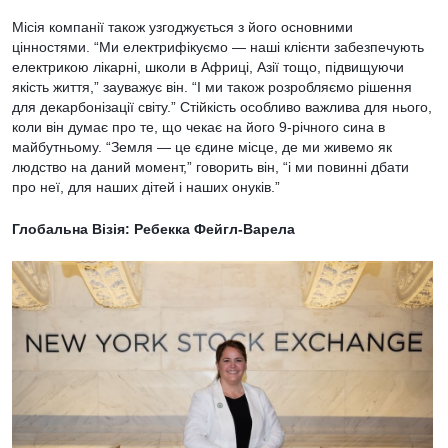
Місія компанії також узгоджується з його основними
цінностями. “Ми електрифікуємо — наші клієнти забезпечують
електрикою лікарні, школи в Африці, Азії тощо, підвищуючи
якість життя,” зауважує він. “І ми також розробляємо рішення
для декарбонізації світу.” Стійкість особливо важлива для нього,
коли він думає про те, що чекає на його 9-річного сина в
майбутньому. “Земля — це єдине місце, де ми живемо як
людство на даний момент,” говорить він, “і ми повинні дбати
про неї, для наших дітей і наших онуків.”
Глобальна Візія: Ребекка Фейгл-Варела