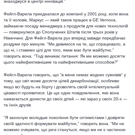
знаходжуся в центрі інновацій.”
Фейгл-Варела приєдналася до компанії у 2001 році, коли вона
та її чоловік, Маркус — який також працює в GE Vernova,
займаючи посаду менеджера з продуктів для нових технологій
— повернулися до Сполучених Штатів після трьох років у
Німеччині. Для Фейгл-Варела рух вперед завжди передбачає
роздуми про минуле. “Ми дивимося на те, що спрацювало, а
що ні, і ставимо цілі для того, яким має бути майбутнє,”
говорить вона. “Тоді виникає питання: Як ми можемо досягти
цього найефективнішим та найефективнішим способом?”
Фейгл-Варела говорить, що “в мене немає жодних сумнівів” у
тому, що світ може досягти цілей декарбонізації, особливо
якщо всі будуть на борту і дозволять своїй інтелектуальній
цікавості проявитися. Це ще одне повідомлення, яке вона
намагається донести до своїх дітей — які зараз у своїх 20-х —
та їхніх друзів.
“Я заохочую молодше покоління бути оптимістами і довіряти
своїй здатності формувати майбутнє,” говорить вона. “Ми не
можемо очікувати, що речі стануться, якщо ми не є частиною