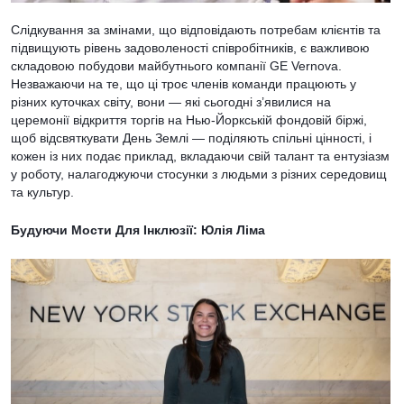
Слідкування за змінами, що відповідають потребам клієнтів та
підвищують рівень задоволеності співробітників, є важливою
складовою побудови майбутнього компанії GE Vernova.
Незважаючи на те, що ці троє членів команди працюють у
різних куточках світу, вони — які сьогодні з’явилися на
церемонії відкриття торгів на Нью-Йоркській фондовій біржі,
щоб відсвяткувати День Землі — поділяють спільні цінності, і
кожен із них подає приклад, вкладаючи свій талант та ентузіазм
у роботу, налагоджуючи стосунки з людьми з різних середовищ
та культур.
Будуючи Мости Для Інклюзії: Юлія Ліма