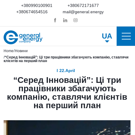
+380990100901
+380672171677
+380674654516
mail@general.energy
UA
Home
Новини
“Серед Інновацій”: Ці три працівники збагачують компанію, ставлячи
клієнтів на перший план
22.April
“Серед Інновацій”: Ці три
працівники збагачують
компанію, ставлячи клієнтів
на перший план