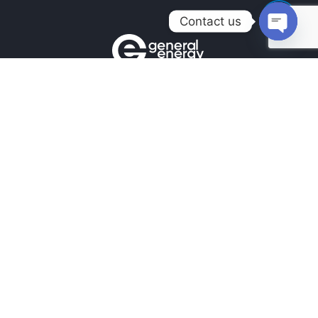
Contact us
Open
chaty
Контакти
+380990100901
+380672171677
+380674654516
mail@general.energy
Навігація
Головна
Новини
Наші Роботи
Наші контакти
Підпишіться