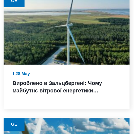
GE
28.May
Вироблено в Зальцбергені: Чому
майбутнє вітрової енергетики
Німеччини залежить від надійного
виконання
GE