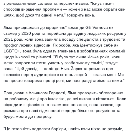
з різноманітними силами та перспективами. “Існує тисячі
способів вирішення проблеми — кожен з нас може обрати свій
шлях, щоб досягти однієї мети,” говорить вона.
Ліма приєдналася до юридичної команди GE Vernova як
стажер у 2020 році та перейшла до відділу людських ресурсів у
2021 році, коли вона зайняла посаду спеціаліста з трудових та
профспілкових відносин. Як особа, яка ідентифікує себе як
LGBTQ+, вона була одразу впевнена в зобов’язаннях компанії
щодо інклюзії та рівності. “Я була тут лише кілька років, коли
мене запросили взяти участь у глобальному саміті,” згадує
вона. “Цей досвід — політ до Нью-Йорка та розмова про
інклюзію перед аудиторією з сотень людей — сказав мені: Ми
не просто говоримо про ці речі, ми насправді стоїмо за ними.”
Працюючи з Альянсом Гордості, Ліма проводить обговорення
на робочому місці про інклюзію, де всі питання вітаються. Коли
підходити з цікавістю та взаємною повагою, вона вважає, що
розмова про наші відмінності веде до більшого розуміння та
будує мости до прогресу.
“Це готовність подолати бар’єри, навіть коли ніхто не розуміє,