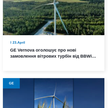
23.April
GE Vernova оголошує про нові
замовлення вітрових турбін від BBWind
та Greenvolt Power у Німеччині
GE