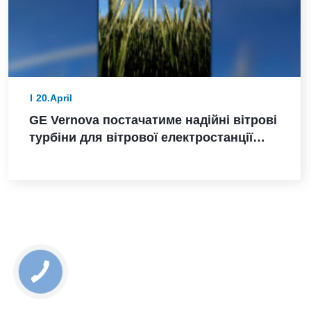
20.April
GE Vernova постачатиме надійні вітрові
турбіни для вітрової електростанції
Санта-Марія-де-лас-Фуентес в Іспанії