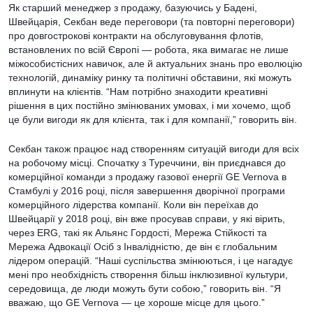
Як старший менеджер з продажу, базуючись у Бадені,
Швейцарія, Секбан веде переговори (та повторні переговори)
про довгострокові контракти на обслуговування флотів,
встановлених по всій Європі — робота, яка вимагає не лише
міжособистісних навичок, але й актуальних знань про еволюцію
технологій, динаміку ринку та політичні обставини, які можуть
вплинути на клієнтів. “Нам потрібно знаходити креативні
рішення в цих постійно змінюваних умовах, і ми хочемо, щоб
це були вигоди як для клієнта, так і для компанії,” говорить він.
Секбан також працює над створенням ситуацій вигоди для всіх
на робочому місці. Спочатку з Туреччини, він приєднався до
комерційної команди з продажу газової енергії GE Vernova в
Стамбулі у 2016 році, після завершення дворічної програми
комерційного лідерства компанії. Коли він переїхав до
Швейцарії у 2018 році, він вже просував справи, у які вірить,
через ERG, такі як Альянс Гордості, Мережа Стійкості та
Мережа Адвокації Осіб з Інвалідністю, де він є глобальним
лідером операцій. “Наші суспільства змінюються, і це нагадує
мені про необхідність створення більш інклюзивної культури,
середовища, де люди можуть бути собою,” говорить він. “Я
вважаю, що GE Vernova — це хороше місце для цього.”