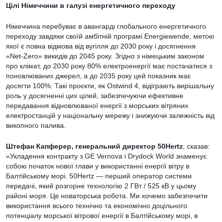
Цілі Німеччини в галузі енергетичного переходу
Німеччина перебуває в авангарді глобального енергетичного
переходу завдяки своїй амбітній програмі Energiewende, метою
якої є повна відмова від вугілля до 2030 року і досягнення
«Net-Zero» викидів до 2045 року. Згідно з німецьким законом
про клімат, до 2030 року 80% електроенергії має постачатися з
поновлюваних джерел, а до 2035 року цей показник має
досягти 100%. Такі проєкти, як Ostwind 4, відіграють вирішальну
роль у досягненні цих цілей, забезпечуючи ефективне
передавання відновлюваної енергії з морських вітряних
електростанцій у національну мережу і знижуючи залежність від
викопного палива.
Штефан Капферер, генеральний директор 50Hertz
, сказав:
«Укладення контракту з GE Vernova і Drydock World знаменує
собою початок нової глави у використанні енергії вітру в
Балтійському морі. 50Hertz — перший оператор системи
передачі, який розгорне технологію 2 ГВт / 525 кВ у цьому
районі моря. Це новаторська робота. Ми хочемо забезпечити
використання всього технічно та економічно доцільного
потенціалу морської вітрової енергії в Балтійському морі, в