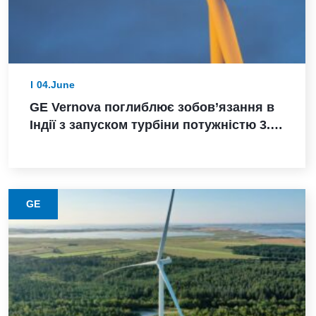
04.June
GE Vernova поглиблює зобов’язання в
Індії з запуском турбіни потужністю 3.8
МВт, замовленням Powerica,
сертифікацією ALMM та розширенням
виробництва в Пуні
GE