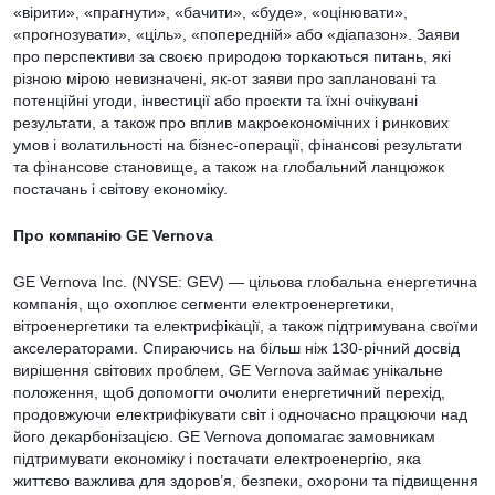
«вірити», «прагнути», «бачити», «буде», «оцінювати»,
«прогнозувати», «ціль», «попередній» або «діапазон». Заяви
про перспективи за своєю природою торкаються питань, які
різною мірою невизначені, як-от заяви про заплановані та
потенційні угоди, інвестиції або проєкти та їхні очікувані
результати, а також про вплив макроекономічних і ринкових
умов і волатильності на бізнес-операції, фінансові результати
та фінансове становище, а також на глобальний ланцюжок
постачань і світову економіку.
Про компанію GE Vernova
GE Vernova Inc. (NYSE: GEV) — цільова глобальна енергетична
компанія, що охоплює сегменти електроенергетики,
вітроенергетики та електрифікації, а також підтримувана своїми
акселераторами. Спираючись на більш ніж 130-річний досвід
вирішення світових проблем, GE Vernova займає унікальне
положення, щоб допомогти очолити енергетичний перехід,
продовжуючи електрифікувати світ і одночасно працюючи над
його декарбонізацією. GE Vernova допомагає замовникам
підтримувати економіку і постачати електроенергію, яка
життєво важлива для здоров’я, безпеки, охорони та підвищення