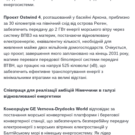
енергосистеми.
Проєкт Ostwind 4
, розташований у басейні Аркона, приблизно
за 30 кілометрів на північний схід від острова Рюген,
забезпечить передачу до 2 ГВт енергії морського вітру через
систему ВПВЗ на материк, постачаючи відновлювану
електроенергію, еквівалентну кількості, необхідній для
живлення майже двох мільйонів домогосподарств. Очікується,
що проєкт, завершення якого заплановано на кінець 2031 року,
матиме переваги передової біполярної системи передачі
ВТВН, що працює на напрузі 525 кіловольт (кВ), що
забезпечить ефективне транспортування енергії з
мінімальними втратами на великі відстані.
Співпраця для реалізації амбіцій Німеччини в галузі
відновлюваної енергетики
Консорціум GE Vernova-Drydocks World
відповідає за
постачання морської конвертерної платформи і берегової
конвертерної станції, що забезпечують безперебійну передачу
електроенергії з морських вітряних електростанцій у
Балтійському морі в німецьку енергосистему. Як лідер