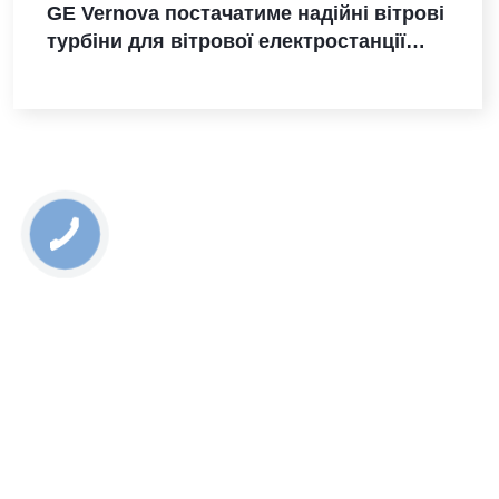
GE Vernova постачатиме надійні вітрові
турбіни для вітрової електростанції
Санта-Марія-де-лас-Фуентес в Іспанії