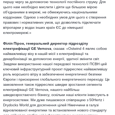
першу чергу за допомогою технології постійного струму. Для
цього нам необхідно мислити і діяти ще більшою мірою
об’єднаними в мережі, не обмежуючись національними
кордонами. Однією з необхідних умов для цього є створення
правових і нормативних умов, що дозволяють підключати
вітропарки у водах інших країн ЄС до німецької
електромережі.»
Філіп Пірон, генеральний директор підрозділу
електрифікації GE Vernova
, сказав: «Ostwind 4 являє собою
найважливішу віху в нашій місії з електрифікації та
декарбонізації за допомогою енергії, здатної змінити світ.
Завдяки використанню нашої передової технології ПСВН цей
ключовий інфраструктурний проєкт підкреслює найважливішу
роль морського вітру в забезпеченні енергетичної безпеки
Європи і прискоренні глобального енергетичного переходу. Це
замовлення також підкреслює швидке зростання сегмента
електрифікації GE Vernova, нашого найбільш
швидкозростаючого бізнесу, оскільки наші клієнти інвестують в
енергосистеми. Ми дуже пишаємося співпрацею з 50Hertz і
Drydocks World для досягнення цілей Німеччини в галузі
відновлюваної енергетики та встановлення нового стандарту