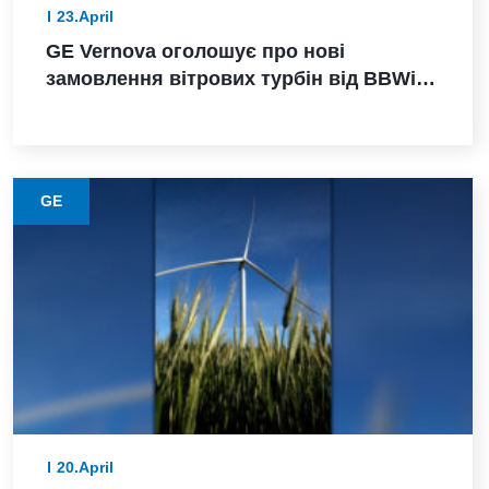
23.April
GE Vernova оголошує про нові
замовлення вітрових турбін від BBWind
та Greenvolt Power у Німеччині
GE
20.April