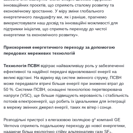
інноваційних проєктів, що сприяють сталому розвитку та
економічному зростанню. У міру зміни глобального
енергетичного ландшафту ми, як і раніше, прагнемо
використовувати наш досвід та інноваційні можливості для
підтримки ініціатив, що сприяють переходу до чистої
енергетики та економічного розвитку».
Прискорення енергетичного переходу за допомогою
передових мережевих технологій
Технологія ПСВН
відіграє найважливішу роль у забезпеченні
ефективної та надійної передачі відновлюваної енергії на
великі відстані. На відміну від систем змінного струму, ПСВН
може передавати втричі більше енергії при зниженні втрат до
50 %. Системи ПСВН, оснащені технологією перетворювача
напруги (VSC), ще більше підвищують керованість і стабільність
потоків електроенергії, що робить їх ідеальними для інтеграції
в мережу змінних джерел енергії, таких як вітер і сонце.
Розподільні пристрої з елегазовою ізоляцією g³ компанії GE
Vernova сприяють подальшому переходу до нової енергетики,
надаючи більш екологічно стійку альтернативу газу SF₆,