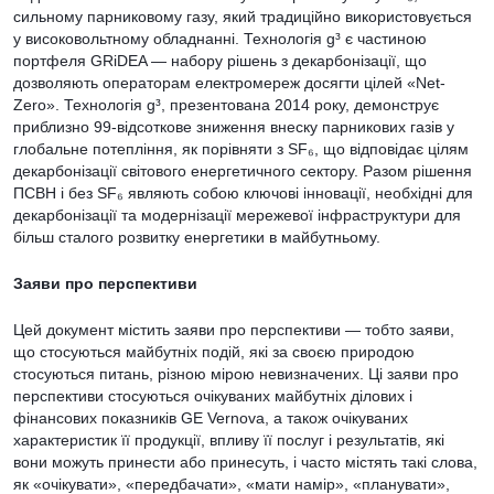
сильному парниковому газу, який традиційно використовується
у високовольтному обладнанні. Технологія g³ є частиною
портфеля GRiDEA — набору рішень з декарбонізації, що
дозволяють операторам електромереж досягти цілей «Net-
Zero». Технологія g³, презентована 2014 року, демонструє
приблизно 99-відсоткове зниження внеску парникових газів у
глобальне потепління, як порівняти з SF₆, що відповідає цілям
декарбонізації світового енергетичного сектору. Разом рішення
ПСВН і без SF₆ являють собою ключові інновації, необхідні для
декарбонізації та модернізації мережевої інфраструктури для
більш сталого розвитку енергетики в майбутньому.
Заяви про перспективи
Цей документ містить заяви про перспективи — тобто заяви,
що стосуються майбутніх подій, які за своєю природою
стосуються питань, різною мірою невизначених. Ці заяви про
перспективи стосуються очікуваних майбутніх ділових і
фінансових показників GE Vernova, а також очікуваних
характеристик її продукції, впливу її послуг і результатів, які
вони можуть принести або принесуть, і часто містять такі слова,
як «очікувати», «передбачати», «мати намір», «планувати»,