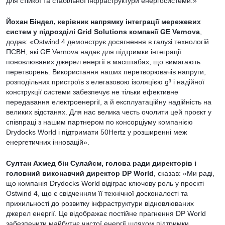
для стійкої та стабільної інфраструктури енергосистеми.»
Йохан Біндел, керівник напрямку інтеграції мережевих
систем у підрозділі Grid Solutions компанії GE Vernova
,
додав: «Ostwind 4 демонструє досягнення в галузі технологій
ПСВН, які GE Vernova надає для підтримки інтеграції
поновлюваних джерел енергії в масштабах, що вимагають
перетворень. Використання наших перетворювачів напруги,
розподільних пристроїв з елегазовою ізоляцією g³ і надійної
конструкції системи забезпечує не тільки ефективне
передавання електроенергії, а й експлуатаційну надійність на
великих відстанях. Для нас велика честь очолити цей проєкт у
співпраці з нашим партнером по консорціуму компанією
Drydocks World і підтримати 50Hertz у розширенні меж
енергетичних інновацій».
Султан Ахмед бін Сулайєм, голова ради директорів і
головний виконавчий директор DP World
, сказав: «Ми раді,
що компанія Drydocks World відіграє ключову роль у проєкті
Ostwind 4, що є свідченням її технічної досконалості та
прихильності до розвитку інфраструктури відновлюваних
джерел енергії. Це відображає постійне прагнення DP World
забезпечити майбутнє чистої енергії шляхом підтримки