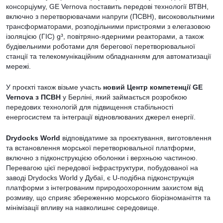
консорціуму, GE Vernova поставить передові технології ВТВН,
включно з перетворювачами напруги (ПСВН), високовольтними
трансформаторами, розподільними пристроями з елегазовою
ізоляцією (ГІС) g³, повітряно-ядерними реакторами, а також
будівельними роботами для берегової перетворювальної
станції та телекомунікаційним обладнанням для автоматизації
мережі.
У проєкті також візьме участь
новий Центр компетенції GE
Vernova з ПСВН
у Берліні, який займається розробкою
передових технологій для підвищення стабільності
енергосистем та інтеграції відновлюваних джерел енергії.
Drydocks World
відповідатиме за проєктування, виготовлення
та встановлення морської перетворювальної платформи,
включно з підконструкцією оболонки і верхньою частиною.
Перевагою цієї передової інфраструктури, побудованої на
заводі Drydocks World у Дубаї, є U-подібна підконструкція
платформи з інтегрованим природоохоронним захистом від
розмиву, що сприяє збереженню морського біорізноманіття та
мінімізації впливу на навколишнє середовище.