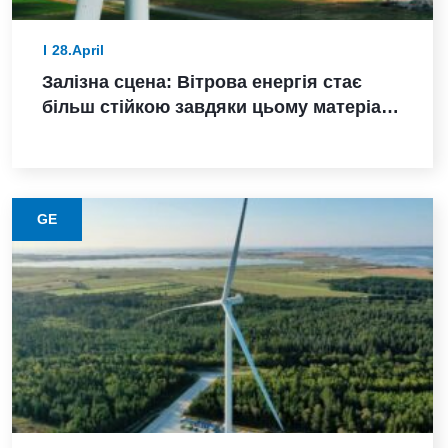
28.April
Залізна сцена: Вітрова енергія стає
більш стійкою завдяки цьому матеріалу
з нижчими викидами
GE