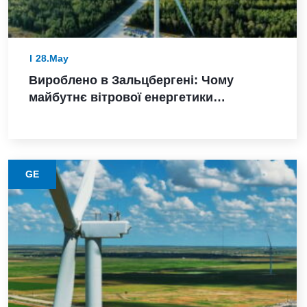
28.May
Вироблено в Зальцбергені: Чому
майбутнє вітрової енергетики
Німеччини залежить від надійного
виконання
GE