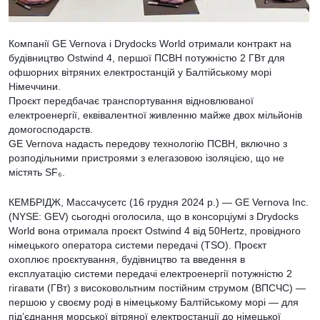
Компанії GE Vernova і Drydocks World отримали контракт на
будівництво Ostwind 4, першої ПСВН потужністю 2 ГВт для
офшорних вітряних електростанцій у Балтійському морі
Німеччини.
Проєкт передбачає транспортування відновлюваної
електроенергії, еквівалентної живленню майже двох мільйонів
домогосподарств.
GE Vernova надасть передову технологію ПСВН, включно з
розподільними пристроями з елегазовою ізоляцією, що не
містять SF₆.
КЕМБРІДЖ, Массачусетс (16 грудня 2024 р.) — GE Vernova Inc.
(NYSE: GEV) сьогодні оголосила, що в консорціумі з Drydocks
World вона отримала проєкт Ostwind 4 від 50Hertz, провідного
німецького оператора системи передачі (TSO). Проєкт
охоплює проєктування, будівництво та введення в
експлуатацію системи передачі електроенергії потужністю 2
гігавати (ГВт) з високовольтним постійним струмом (ВПСЧС) —
першою у своєму роді в німецькому Балтійському морі — для
під’єднання морської вітряної електростанції до німецької