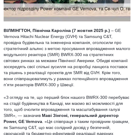
ВІЛМІНГТОН, Північна Кароліна (7 жовтня 2025 р.)
– GE
Vernova Hitachi Nuclear Energy (GVH) та Samsung C&T,
провідна будівельна та інженерна компанія, оголосили про
стратегічний альянс з метою просування впровадження малого
модульного реактора (SMR) BWRX-300 на стратегічних
світових ринках за межами Північної Америки. Обидві компанії
зосередять свої спільні зусилля на розробці ланцюга поставок
та рішень з реалізації проектів для SMR від GVH. Крім того,
вони співпрацюватимуть у рамках потенційного впровадження
п’яти реакторів BWRX-300 у Швеції.
«З огляду на те, що перший блок нашого BWRX-300 перебуває
на стадії будівництва в Канаді, ми маємо всі можливості для
того, щоб очолити впровадження та масштабування галузі
SMR», — зазначив
Маві Зінгоні, генеральний директор
Power, GE Vernova
. «Ця співпраця з таким провідним гравцем,
як Samsung C&T, що має солідний досвід у безпечній,
своєчасній та бюджетно-ефективній реалізації ядерних