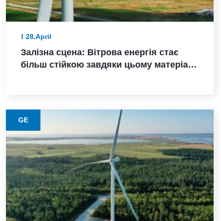
28.April
Залізна сцена: Вітрова енергія стає
більш стійкою завдяки цьому матеріалу
з нижчими викидами
GE