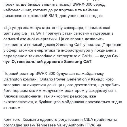
проектів, ще більше зміцнить позиції BWRX-300 серед
найсучасніших, готових до розгортання та найменш
ризикованих технологій SMR, доступних на сьогодні».
«Ця угода знаменує стратегічну співпрацю, в рамках якої
Samsung C&T та GVH прагнуть стати світовими лідерами в
сегменті атомної енергетики. Ця співпраця дозволить
використати великий досвід Samsung C&T у реалізації проектів
у сфері атомної енергетики та інфраструктури у поєднанні з
перевіреною технологічною експертизою GVH», — додав
Се-
чул О, генеральний директор Samsung C&T
.
Перший реактор BWRX-300 будується на майданчику
Darlington компанії Ontario Power Generation у Канаді; його
завершення очікується до кінця цього десятиліття, що зробить
його першим малим модульним реактором у західному світі.
Ключові компоненти, такі як корпус реактора, вже
виготовляються, а будівництво майданчика просувається згідно
з планом.
Крім того, Комісія з ядерного регулювання США прийняла та
розглядає заявку Tennessee Valley Authority (TVA) на