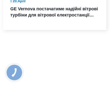
20.April
GE Vernova постачатиме надійні вітрові
турбіни для вітрової електростанції
Санта-Марія-де-лас-Фуентес в Іспанії