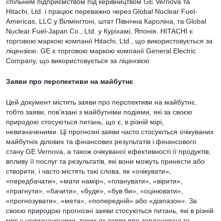
спільним підприємством під керівництвом GE Vernova та
Hitachi, Ltd. і працює переважно через Global Nuclear Fuel-
Americas, LLC у Вілмінгтоні, штат Північна Кароліна, та Global
Nuclear Fuel-Japan Co., Ltd. у Куріхамі, Японія. HITACHI є
торговою маркою компанії Hitachi, Ltd., що використовується за
ліцензією. GE є торговою маркою компанії General Electric
Company, що використовується за ліцензією.
Заяви про перспективи на майбутнє
Цей документ містить заяви про перспективи на майбутнє,
тобто заяви, пов’язані з майбутніми подіями, які за своєю
природою стосуються питань, що є, в різній мірі,
невизначеними. Ці прогнозні заяви часто стосуються очікуваних
майбутніх ділових та фінансових результатів і фінансового
стану GE Vernova, а також очікуваної ефективності її продуктів,
впливу її послуг та результатів, які вони можуть принести або
створити, і часто містять такі слова, як «очікувати»,
«передбачати», «мати намір», «планувати», «вірити»,
«прагнути», «бачити», «буде», «був би», «оцінювати»,
«прогнозувати», «мета», «попередній» або «діапазон». За
своєю природою прогнозні заяви стосуються питань, які в різній
мірі є невизначеними, таких як заяви про заплановані та