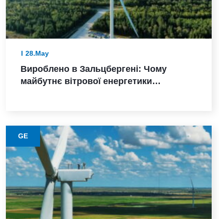
28.May
Вироблено в Зальцбергені: Чому
майбутнє вітрової енергетики
Німеччини залежить від надійного
виконання
GE