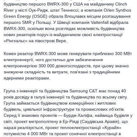
будівництво першого BWRX-300 у США на майданчику Clinch
River у місті Оук-Ридж, штат Теннессі; а компанія Orlen Synthos
Green Energy (OSGE) обрала Влоцлавєк місцем розташування
першого SMR у Польщі. У Швеції компанія Vattenfall відібрала
BWRX-300, оскільки вона розглядає можливість будівництва
нових реакторів поруч із майданчиком своєї електростанції
«Рінгхальс» на півострові Вере.
Кожен реактор BWRX-300 може генерувати приблизно 300 МВт
електроенергії, чого достатньо для забезпечення
електроенергією 300 000 домогосподарств, при цьому значно
знижуючи складність та витрати, пов’язані з традиційними
ядерними реакторами.
Група з інженерії та будівництва Samsung C&T має понад 40
років досвіду в галузі інженерії та будівництва по всьому світу.
Група займається будівництвом комерційних і житлових
будівель, цивільної інфраструктури та промислових об’єктів.
Серед її знакових проектів — Бурдж-Халіфа, найвища будівля у
світі, проект метрополітену в Ер-Ріяді (Саудівська Аравія), що
наразі реалізується, проект теплоелектростанції «Курайя»
потужністю 4 000 МВт та проект сонячної електростанції в