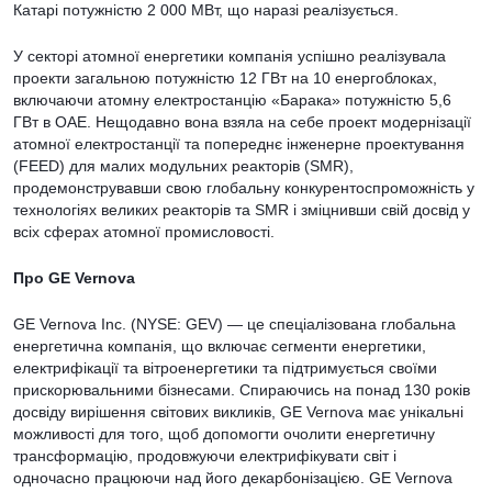
Катарі потужністю 2 000 МВт, що наразі реалізується.
У секторі атомної енергетики компанія успішно реалізувала
проекти загальною потужністю 12 ГВт на 10 енергоблоках,
включаючи атомну електростанцію «Барака» потужністю 5,6
ГВт в ОАЕ. Нещодавно вона взяла на себе проект модернізації
атомної електростанції та попереднє інженерне проектування
(FEED) для малих модульних реакторів (SMR),
продемонструвавши свою глобальну конкурентоспроможність у
технологіях великих реакторів та SMR і зміцнивши свій досвід у
всіх сферах атомної промисловості.
Про GE Vernova
GE Vernova Inc. (NYSE: GEV) — це спеціалізована глобальна
енергетична компанія, що включає сегменти енергетики,
електрифікації та вітроенергетики та підтримується своїми
прискорювальними бізнесами. Спираючись на понад 130 років
досвіду вирішення світових викликів, GE Vernova має унікальні
можливості для того, щоб допомогти очолити енергетичну
трансформацію, продовжуючи електрифікувати світ і
одночасно працюючи над його декарбонізацією. GE Vernova