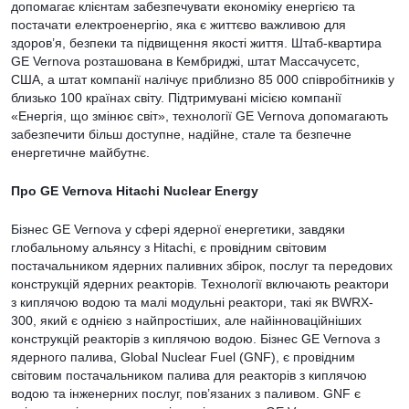
допомагає клієнтам забезпечувати економіку енергією та
постачати електроенергію, яка є життєво важливою для
здоров’я, безпеки та підвищення якості життя. Штаб-квартира
GE Vernova розташована в Кембриджі, штат Массачусетс,
США, а штат компанії налічує приблизно 85 000 співробітників у
близько 100 країнах світу. Підтримувані місією компанії
«Енергія, що змінює світ», технології GE Vernova допомагають
забезпечити більш доступне, надійне, стале та безпечне
енергетичне майбутнє.
Про GE Vernova Hitachi Nuclear Energy
Бізнес GE Vernova у сфері ядерної енергетики, завдяки
глобальному альянсу з Hitachi, є провідним світовим
постачальником ядерних паливних збірок, послуг та передових
конструкцій ядерних реакторів. Технології включають реактори
з киплячою водою та малі модульні реактори, такі як BWRX-
300, який є однією з найпростіших, але найінноваційніших
конструкцій реакторів з киплячою водою. Бізнес GE Vernova з
ядерного палива, Global Nuclear Fuel (GNF), є провідним
світовим постачальником палива для реакторів з киплячою
водою та інженерних послуг, пов’язаних з паливом. GNF є