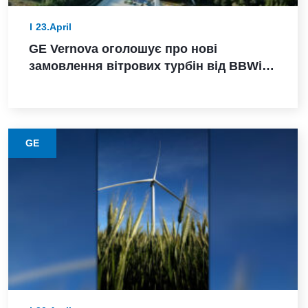
23.April
GE Vernova оголошує про нові
замовлення вітрових турбін від BBWind
та Greenvolt Power у Німеччині
GE