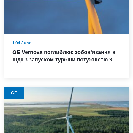
04.June
GE Vernova поглиблює зобов’язання в
Індії з запуском турбіни потужністю 3.8
МВт, замовленням Powerica,
сертифікацією ALMM та розширенням
виробництва в Пуні
GE