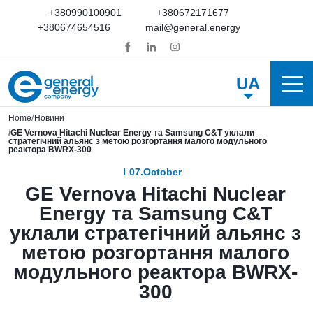
+380990100901
+380672171677
+380674654516
mail@general.energy
UA
Home
Новини
GE Vernova Hitachi Nuclear Energy та Samsung C&T уклали
стратегічний альянс з метою розгортання малого модульного
реактора BWRX-300
07.October
GE Vernova Hitachi Nuclear
Energy та Samsung C&T
уклали стратегічний альянс з
метою розгортання малого
модульного реактора BWRX-
300