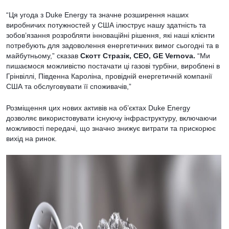
“Ця угода з Duke Energy та значне розширення наших
виробничих потужностей у США ілюструє нашу здатність та
зобов’язання розробляти інноваційні рішення, які наші клієнти
потребують для задоволення енергетичних вимог сьогодні та в
майбутньому,” сказав
Скотт Стразік
, CEO, GE Vernova.
“Ми
пишаємося можливістю постачати ці газові турбіни, вироблені в
Грінвіллі, Південна Кароліна, провідній енергетичній компанії
США та обслуговувати її споживачів,”
Розміщення цих нових активів на об’єктах Duke Energy
дозволяє використовувати існуючу інфраструктуру, включаючи
можливості передачі, що значно знижує витрати та прискорює
вихід на ринок.