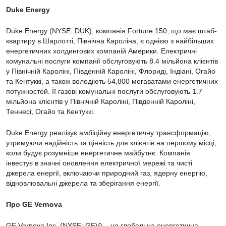
Duke Energy
Duke Energy (NYSE: DUK), компанія Fortune 150, що має штаб-
квартиру в Шарлотті, Північна Кароліна, є однією з найбільших
енергетичних холдингових компаній Америки. Електричні
комунальні послуги компанії обслуговують 8.4 мільйона клієнтів
у Північній Кароліні, Південній Кароліні, Флориді, Індіані, Огайо
та Кентуккі, а також володіють 54,800 мегаватами енергетичних
потужностей. Її газові комунальні послуги обслуговують 1.7
мільйона клієнтів у Північній Кароліні, Південній Кароліні,
Теннесі, Огайо та Кентуккі.
Duke Energy реалізує амбіційну енергетичну трансформацію,
утримуючи надійність та цінність для клієнтів на першому місці,
коли будує розумніше енергетичне майбутнє. Компанія
інвестує в значні оновлення електричної мережі та чисті
джерела енергії, включаючи природний газ, ядерну енергію,
відновлювальні джерела та зберігання енергії.
Про GE Vernova
GE Vernova Inc. (NYSE: GEV) – це глобальна енергетична