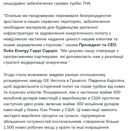
нещодавно забезпечених газових турбін 7HA.
“Оскільки ми продовжуємо переживати безпрецедентне
зростання в наших сервісних територіях, забезпечення
необхідних матеріалів для будівництва критичної
інфраструктури та задоволення енергетичного попиту є
невід’ємною частиною надання цінності нашим клієнтам та
іншим зацікавленим сторонам,” сказав
Президент та CEO
Duke Energy
Гаррі Сідеріс
. “Ми цінуємо нашу співпрацю з
прогресивними партнерами, які допомагають нам у реалізації
стратегії модернізації енергетики.”
Угода стала можливою завдяки раніше оголошеному
розширенню заводу GE Vernova в Грінвіллі, Південна Кароліна,
щоб задовольнити історичний попит на газові турбіни від нових
та існуючих клієнтів. Розширення, яке є частиною майже 600
мільйонів доларів інвестицій у виробництво в США протягом
наступних двох років, включає майже 300 мільйонів доларів
інвестицій у бізнес Gas Power у США. Ці інвестиції замінять
застарілі виробничі процеси на сучасні, підтримуючи
збільшення потужностей постачальників, створюючи більше
1,500 нових робочих місць у країні та інші покращення.