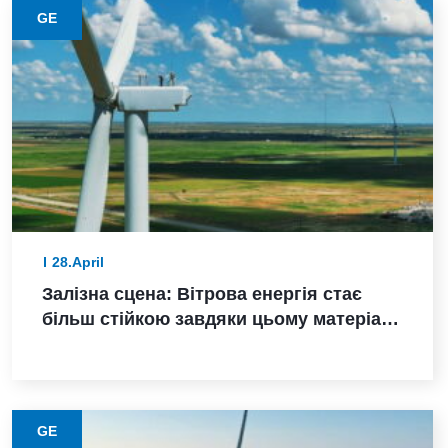
GE
28.April
Залізна сцена: Вітрова енергія стає
більш стійкою завдяки цьому матеріалу
з нижчими викидами
GE