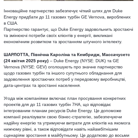
Інноваційне партнерство забезпечує чіткий шлях для Duke
Energy придбати до 11 газових турбін GE Vernova, вироблених
в США.
Партнерство гарантує, що Duke Energy задовольнить зростаючі
та змінюючі потреби своїх клієнтів у енергії, викликані
економічним розвитком та зростанням штучного інтелекту.
ШАРЛОТТА, Північна Кароліна та Кембридж, Массачусетс
(24 квітня 2025 року)
– Duke Energy (NYSE: DUK) та GE
Vernova (NYSE: GEV) оголошують про значне партнерство
щодо газових турбін та іншого супутнього обладнання для
задоволення зростаючих потреб у передовому виробництві,
дата-центрах та зростанні населення.
Угода між компаніями включає план просування конкретних
проектів для до 11 газових турбін 7HA, що відповідає
інтегрованим планам ресурсів Duke Energy. Це допоможе
компанії реалізувати свою бізнес-стратегію, забезпечуючи
надійну енергію та утримуючи витрати для клієнтів на якомога
нижчому рівні, а також відповідати навіть найамбітнішим
сценаріям зростання в майбутньому. Це додатково до восьми