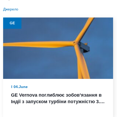
Джерело
GE
04.June
GE Vernova поглиблює зобов’язання в
Індії з запуском турбіни потужністю 3.8
МВт, замовленням Powerica,
сертифікацією ALMM та розширенням