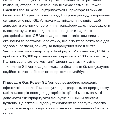
компанія, створена з метою, яка включає сегменти Power,
Electrification та Wind і підтримується її прискорювальними
бізнесами. Спираючись на понад 130 років досвіду у вирішенні
світових викликів, GE Vernova має унікальну позицію, щоб
допомогти очолити енергетичну трансформацію, продовжуючи
електрифікувати світ, одночасно працюючи над його
декарбонізацією. GE Vernova допомагає клієнтам живити
економіки та постачати електрику, яка є життєво важливою для
здоров’я, безпеки, захисту та покращення якості життя. GE
Vernova має штаб-квартиру в Кембриджі, Массачусетс, США, з
приблизно 85,000 працівниками у приблизно 100 країнах світу.
Підтримувана метою компанії, Енергія для зміни світу,
технологія GE Vernova допомагає забезпечити більш доступне,
надійне, стійке та безпечне енергетичне майбутнє.
Підрозділ Gas Power
GE Vernova розробляє передові,
ефективні технології та послуги, що працюють на природному
газі, а також рішення для декарбонізації, які мають на меті
допомогти електрифікувати майбутнє з низьким вмістом
вуглецю. Це світовий лідер у технологіях та послугах газових
турбін та електростанцій з найбільшою встановленою базою в
галузі.