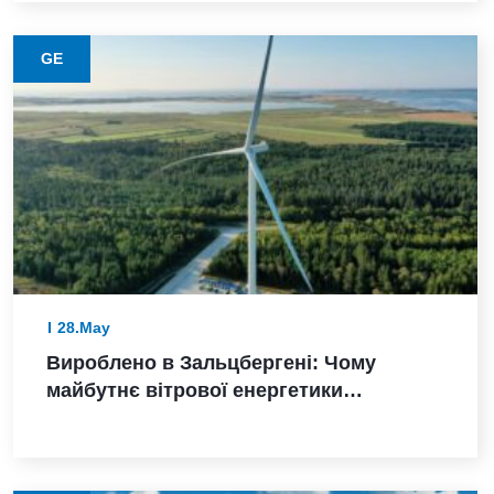
виробництва в Пуні
GE
28.May
Вироблено в Зальцбергені: Чому
майбутнє вітрової енергетики
Німеччини залежить від надійного
виконання