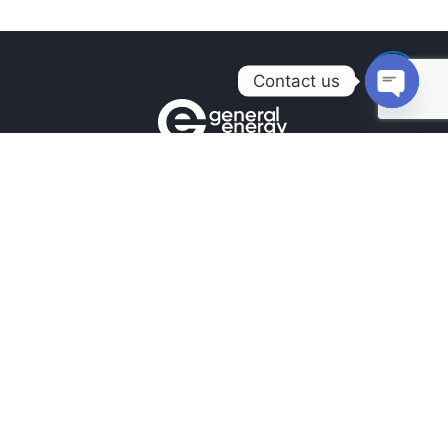
Contact us
Open
chaty
Контакти
+380990100901
+380672171677
+380674654516
mail@general.energy
Навігація
Головна
Новини
Наші Роботи
Наші контакти