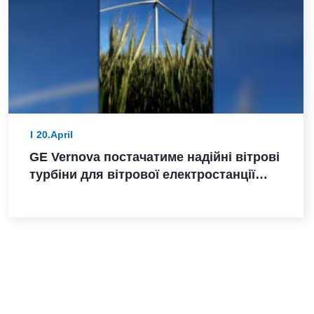
20.April
GE Vernova постачатиме надійні вітрові
турбіни для вітрової електростанції
Санта-Марія-де-лас-Фуентес в Іспанії