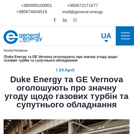
+380990100901
+380672171677
+380674654516
mail@general.energy
UA
Home
Новини
Duke Energy та GE Vernova оголошують про значну угоду щодо
газових турбін та супутнього обладнання
24.April
Duke Energy та GE Vernova
оголошують про значну
угоду щодо газових турбін та
супутнього обладнання