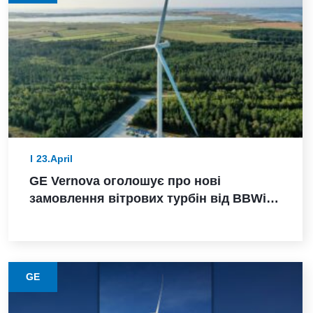
23.April
GE Vernova оголошує про нові
замовлення вітрових турбін від BBWind
та Greenvolt Power у Німеччині
GE