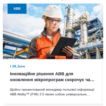
ABB
29.June
Інноваційне рішення ABB для
оновлення мікропрограм скорочує час
модернізації польових пристроїв у
Щойно презентований менеджер польової інформації
процесних галузях з кількох днів до
ABB Ability™ (FIM) 3.5 являє собою універсальне,
лічених годин
незалежне від виробника рішення для
централізованого управління й автоматизації