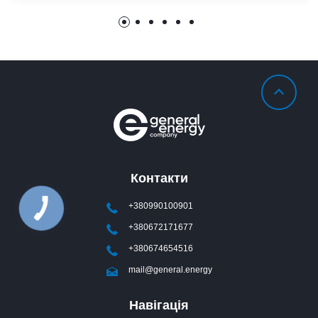
мікропрограмного забезпечення всього парку
польових пристроїв Автоматизовані масові оновлення
вбудованого програмного забезпечення сприяють
суттєвому зміцненню кібербезпеки та одночасному
зниженню обсягів рутинної роботи з технічного
обслуговування Платформа повною мірою підтримує
та використовує переваги відкритих галузевих […]
Контакти
+380990100901
+380672171677
+380674654516
mail@general.energy
Навігація