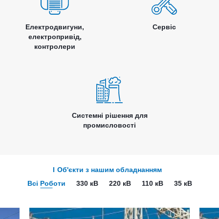
Електродвигуни,
Сервіс
електропривід,
контролери
Системні рішення для
промисловості
Об'єкти з нашим обладнанням
Всі Роботи
330 кВ
220 кВ
110 кВ
35 кВ