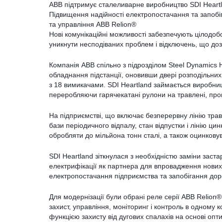
ABB підтримує сталеливарне виробництво SDI Heartla
Підвищення надійності електропостачання та запоб
та управління ABB Relion®
Нові комунікаційні можливості забезпечують цілодоб
уникнути несподіваних проблем і відключень, що доз
Компанія ABB спільно з підрозділом Steel Dynamics H
обладнання підстанції, оновивши двері розподільних 
з 18 вимикачами. SDI Heartland займається виробниц
переробляючи гарячекатані рулони на травлені, про
На підприємстві, що включає безперервну лінію трав
бази періодичного відпалу, стан відпустки і лінію ц
обробляти до мільйона тонн сталі, а також оцинкову
SDI Heartland зіткнулася з необхідністю заміни заст
електрифікації як партнера для впровадження нових
електропостачання підприємства та запобігання до
Для модернізації були обрані реле серії ABB Relion®
захист, управління, моніторинг і контроль в одному
функцією захисту від дугових спалахів на основі опти