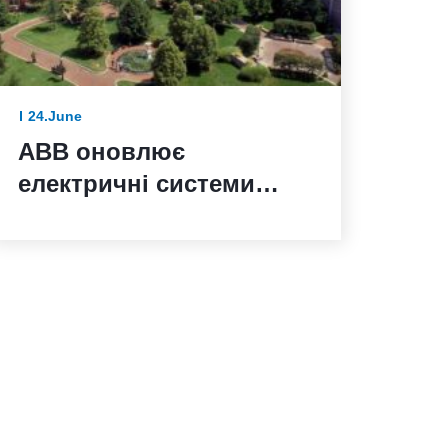
24.June
ABB оновлює
електричні системи
Смітсонівського
інституту до 250-річчя
Сполучених Штатів