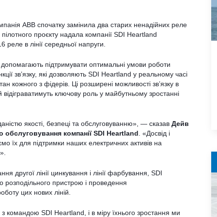
мпанія ABB спочатку замінила два старих ненадійних реле
о пілотного проєкту надала компанії SDI Heartland
6 реле в лінії середньої напруги.
кі допомагають підтримувати оптимальні умови роботи
нкції зв’язку, які дозволяють SDI Heartland у реальному часі
ан кожного з фідерів. Ці розширені можливості зв’язку в
й відіграватимуть ключову роль у майбутньому зростанні
аністю якості, безпеці та обслуговуванню», — сказав
Дейв
 обслуговування компанії SDI Heartland
. «Досвід і
ємо їх для підтримки наших електричних активів на
».
я другої лінії цинкування і лінії фарбування, SDI
о розподільного пристрою і проведення
оботу цих нових ліній.
з командою SDI Heartland, і в міру їхнього зростання ми