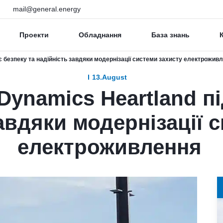
mail@general.energy
Проекти
Обладнання
База знань
є безпеку та надійність завдяки модернізації системи захисту електрожив
13.August
 Dynamics Heartland 
завдяки модернізації 
електроживлення