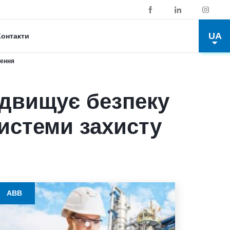
UA
Контакти
лення
підвищує безпеку
системи захисту
ABB