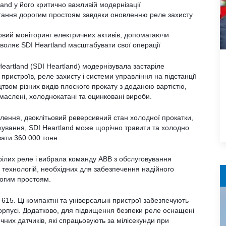
nd у його критично важливій модернізації
ігання дорогим простоям завдяки оновленню реле захисту
овий моніторинг електричних активів, допомагаючи
воляє SDI Heartland масштабувати свої операції
eartland (SDI Heartland) модернізувала застаріле
пристроїв, реле захисту і системи управління на підстанції
твом різних видів плоского прокату з доданою вартістю,
маслені, холоднокатані та оцинковані вироби.
лення, двоклітьовий реверсивний стан холодної прокатки,
инкування, SDI Heartland може щорічно травити та холодно
вати 360 000 тонн.
арілих реле і вибрала команду ABB з обслуговування
 технологій, необхідних для забезпечення надійного
рогим простоям.
 615. Ці компактні та універсальні пристрої забезпечують
 корпусі. Додатково, для підвищення безпеки реле оснащені
чних датчиків, які спрацьовують за мілісекунди при