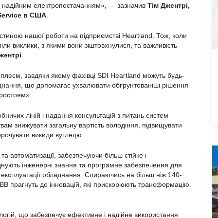
 надійним електропостачанням», — зазначив
Тім Джентрі,
 Service в США
.
тиною нашої роботи на підприємстві Heartland. Тож, коли
іли виклики, з якими вони зіштовхнулися, та важливість
жентрі
.
плеєм, завдяки якому фахівці SDI Heartland можуть будь-
аднання, що допомагає ухвалювати обґрунтованіші рішення
простоям».
бничих ліній і надання консультацій з питань систем
вам знижувати загальну вартість володіння, підвищувати
корочувати викиди вуглецю.
 та автоматизації, забезпечуючи більш стійке і
днують інженерні знання та програмне забезпечення для
 експлуатації обладнання. Спираючись на більш ніж 140-
 ABB прагнуть до інновацій, які прискорюють трансформацію
ологій, що забезпечує ефективне і надійне використання