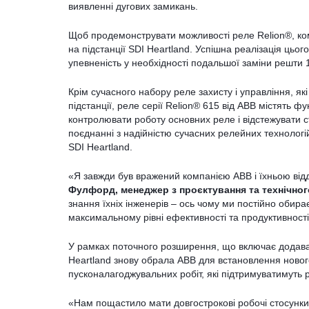
виявленні дугових замикань.
Щоб продемонструвати можливості реле Relion®, ко
на підстанції SDI Heartland. Успішна реалізація цьог
упевненість у необхідності подальшої заміни решти 1
Крім сучасного набору реле захисту і управління, я
підстанції, реле серії Relion® 615 від ABB містять фу
контролювати роботу основних реле і відстежувати ст
поєднанні з надійністю сучасних релейних технологі
SDI Heartland.
«Я завжди був вражений компанією ABB і їхньою відд
Фулфорд, менеджер з проєктування та технічного
знання їхніх інженерів – ось чому ми постійно обира
максимальному рівні ефективності та продуктивності
У рамках поточного розширення, що включає додаванн
Heartland знову обрала ABB для встановлення новог
пусконалагоджувальних робіт, які підтримуватимуть р
«Нам пощастило мати довгострокові робочі стосунки 