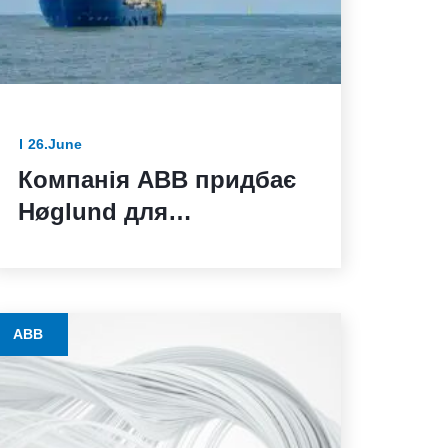
26.June
Компанія ABB придбає
Høglund для
розширення портфеля
рішень з морської
автоматизації
ABB