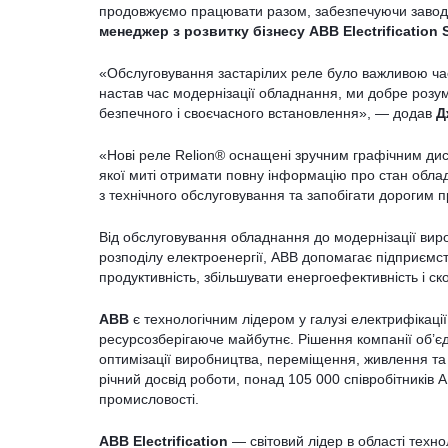
продовжуємо працювати разом, забезпечуючи завод
менеджер з розвитку бізнесу ABB Electrification
«Обслуговування застарілих реле було важливою час
настав час модернізації обладнання, ми добре розум
безпечного і своєчасного встановлення», — додав
Д
«Нові реле Relion® оснащені зручним графічним дис
якої миті отримати повну інформацію про стан обл
з технічного обслуговування та запобігати дорогим 
Від обслуговування обладнання до модернізації виро
розподілу електроенергії, ABB допомагає підприємст
продуктивність, збільшувати енергоефективність і с
ABB
є технологічним лідером у галузі електрифікації
ресурсозберігаюче майбутнє. Рішення компанії об’є
оптимізації виробництва, переміщення, живлення та
річний досвід роботи, понад 105 000 співробітників
промисловості.
ABB Electrification
— світовий лідер в області техн