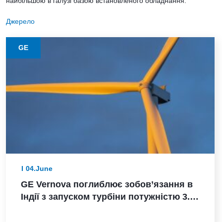
найбільшою в галузі базою встановленого обладнання.
Джерело
GE
04.June
GE Vernova поглиблює зобов’язання в
Індії з запуском турбіни потужністю 3.8
МВт, замовленням Powerica,
сертифікацією ALMM та розширенням