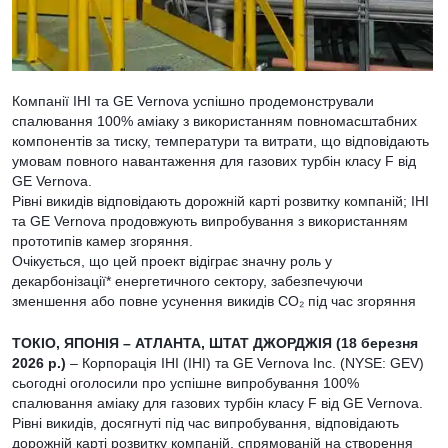
Компанії IHI та GE Vernova успішно продемонстрували
спалювання 100% аміаку з використанням повномасштабних
компонентів за тиску, температури та витрати, що відповідають
умовам повного навантаження для газових турбін класу F від
GE Vernova.
Рівні викидів відповідають дорожній карті розвитку компаній; IHI
та GE Vernova продовжують випробування з використанням
прототипів камер згоряння.
Очікується, що цей проект відіграє значну роль у
декарбонізації* енергетичного сектору, забезпечуючи
зменшення або повне усунення викидів CO₂ під час згоряння
ТОКІО, ЯПОНІЯ – АТЛАНТА, ШТАТ ДЖОРДЖІЯ (18 березня
2026 р.)
– Корпорація IHI (IHI) та GE Vernova Inc. (NYSE: GEV)
сьогодні оголосили про успішне випробування 100%
спалювання аміаку для газових турбін класу F від GE Vernova.
Рівні викидів, досягнуті під час випробування, відповідають
дорожній карті розвитку компаній, спрямованій на створення