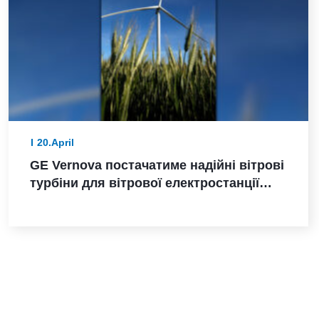
20.April
GE Vernova постачатиме надійні вітрові
турбіни для вітрової електростанції
Санта-Марія-де-лас-Фуентес в Іспанії