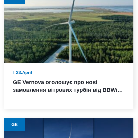
23.April
GE Vernova оголошує про нові
замовлення вітрових турбін від BBWind
та Greenvolt Power у Німеччині
GE