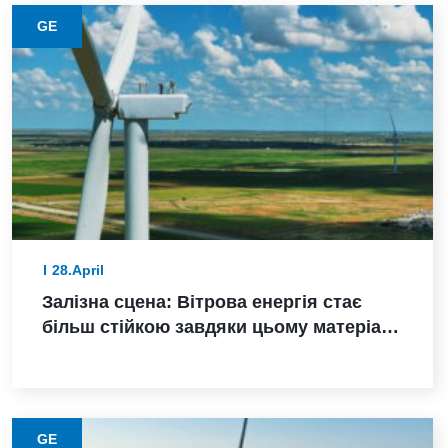
GE
28.April
Залізна сцена: Вітрова енергія стає
більш стійкою завдяки цьому матеріалу
з нижчими викидами
GE