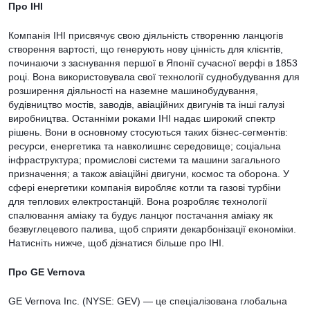
Про IHI
Компанія IHI присвячує свою діяльність створенню ланцюгів
створення вартості, що генерують нову цінність для клієнтів,
починаючи з заснування першої в Японії сучасної верфі в 1853
році. Вона використовувала свої технології суднобудування для
розширення діяльності на наземне машинобудування,
будівництво мостів, заводів, авіаційних двигунів та інші галузі
виробництва. Останніми роками IHI надає широкий спектр
рішень. Вони в основному стосуються таких бізнес-сегментів:
ресурси, енергетика та навколишнє середовище; соціальна
інфраструктура; промислові системи та машини загального
призначення; а також авіаційні двигуни, космос та оборона. У
сфері енергетики компанія виробляє котли та газові турбіни
для теплових електростанцій. Вона розробляє технології
спалювання аміаку та будує ланцюг постачання аміаку як
безвуглецевого палива, щоб сприяти декарбонізації економіки.
Натисніть нижче, щоб дізнатися більше про IHI.
Про GE Vernova
GE Vernova Inc. (NYSE: GEV) — це спеціалізована глобальна