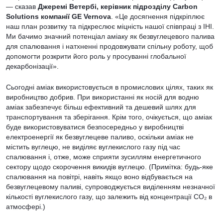
— сказав
Джеремі Ветербі, керівник підрозділу Carbon
Solutions компанії GE Vernova
. «Це досягнення підкріплює
наш план розвитку та підкреслює міцність нашої співпраці з IHI.
Ми бачимо значний потенціал аміаку як безвуглецевого палива
для спалювання і натхненні продовжувати спільну роботу, щоб
допомогти розкрити його роль у просуванні глобальної
декарбонізації».
Сьогодні аміак використовується в промислових цілях, таких як
виробництво добрив. При використанні як носій для водню
аміак забезпечує більш ефективний та дешевий шлях для
транспортування та зберігання. Крім того, очікується, що аміак
буде використовуватися безпосередньо у виробництві
електроенергії як безвуглецеве паливо, оскільки аміак не
містить вуглецю, не виділяє вуглекислого газу під час
спалювання і, отже, може сприяти зусиллям енергетичного
сектору щодо скорочення викидів вуглецю. (Примітка: будь-яке
спалювання на повітрі, навіть якщо воно відбувається на
безвуглецевому паливі, супроводжується виділенням незначної
кількості вуглекислого газу, що залежить від концентрації CO₂ в
атмосфері.)