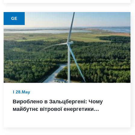
виробництва в Пуні
GE
28.May
Вироблено в Зальцбергені: Чому
майбутнє вітрової енергетики
Німеччини залежить від надійного
виконання