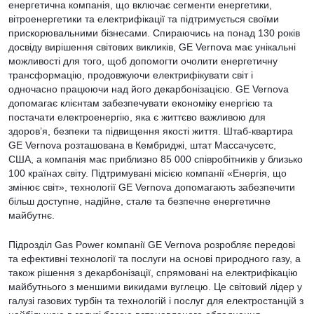
енергетична компанія, що включає сегменти енергетики,
вітроенергетики та електрифікації та підтримується своїми
прискорювальними бізнесами. Спираючись на понад 130 років
досвіду вирішення світових викликів, GE Vernova має унікальні
можливості для того, щоб допомогти очолити енергетичну
трансформацію, продовжуючи електрифікувати світ і
одночасно працюючи над його декарбонізацією. GE Vernova
допомагає клієнтам забезпечувати економіку енергією та
постачати електроенергію, яка є життєво важливою для
здоров’я, безпеки та підвищення якості життя. Штаб-квартира
GE Vernova розташована в Кембриджі, штат Массачусетс,
США, а компанія має приблизно 85 000 співробітників у близько
100 країнах світу. Підтримувані місією компанії «Енергія, що
змінює світ», технології GE Vernova допомагають забезпечити
більш доступне, надійне, стале та безпечне енергетичне
майбутнє.
Підрозділ Gas Power компанії GE Vernova розробляє передові
та ефективні технології та послуги на основі природного газу, а
також рішення з декарбонізації, спрямовані на електрифікацію
майбутнього з меншими викидами вуглецю. Це світовий лідер у
галузі газових турбін та технологій і послуг для електростанцій з