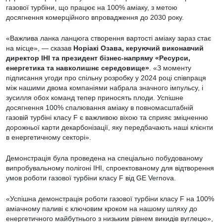
газової турбіни, що працює на 100% аміаку, з метою
досягнення комерційного впровадження до 2030 року.
«Важлива ланка ланцюга створення вартості аміаку зараз стає
на місце», — сказав
Норіакі Озава, керуючий виконавчий
директор IHI та президент бізнес-напряму «Ресурси,
енергетика та навколишнє середовище»
. «З моменту
підписання угоди про спільну розробку у 2024 році співпраця
між нашими двома компаніями набрала значного імпульсу, і
зусилля обох команд тепер приносять плоди. Успішне
досягнення 100% спалювання аміаку в повномасштабній
газовій турбіні класу F є важливою віхою та сприяє зміцненню
дорожньої карти декарбонізації, яку передбачають наші клієнти
в енергетичному секторі».
Демонстрація була проведена на спеціально побудованому
випробувальному полігоні IHI, спроектованому для відтворення
умов роботи газової турбіни класу F від GE Vernova.
«Успішна демонстрація роботи газової турбіни класу F на 100%
аміачному паливі є ключовим кроком на нашому шляху до
енергетичного майбутнього з низьким рівнем викидів вуглецю»,