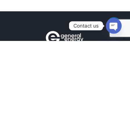
Contact us
Open
chaty
Контакти
+380990100901
+380672171677
+380674654516
mail@general.energy
Навігація
Головна
Новини
Наші Роботи
Наші контакти