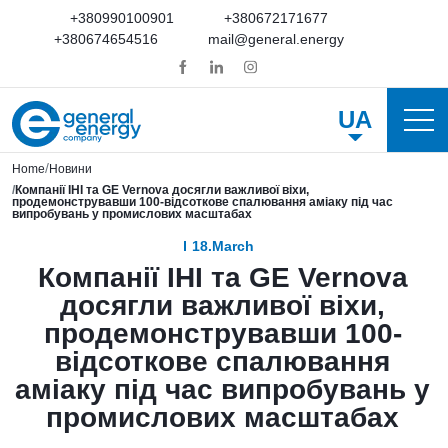
+380990100901
+380672171677
+380674654516
mail@general.energy
UA
Home
Новини
Компанії IHI та GE Vernova досягли важливої віхи,
продемонструвавши 100-відсоткове спалювання аміаку під час
випробувань у промислових масштабах
18.March
Компанії IHI та GE Vernova
досягли важливої віхи,
продемонструвавши 100-
відсоткове спалювання
аміаку під час випробувань у
промислових масштабах