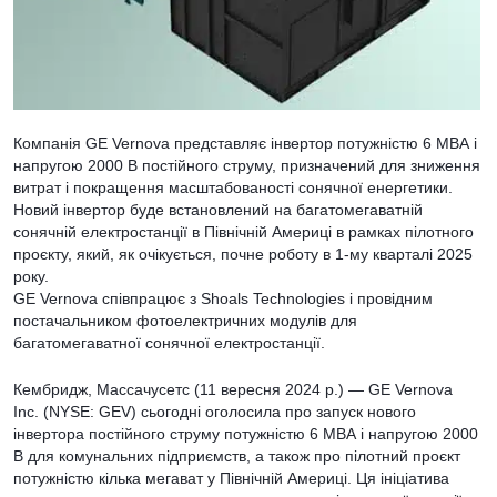
Компанія GE Vernova представляє інвертор потужністю 6 МВА і
напругою 2000 В постійного струму, призначений для зниження
витрат і покращення масштабованості сонячної енергетики.
Новий інвертор буде встановлений на багатомегаватній
сонячній електростанції в Північній Америці в рамках пілотного
проєкту, який, як очікується, почне роботу в 1-му кварталі 2025
року.
GE Vernova співпрацює з Shoals Technologies і провідним
постачальником фотоелектричних модулів для
багатомегаватної сонячної електростанції.
Кембридж, Массачусетс (11 вересня 2024 р.) — GE Vernova
Inc. (NYSE: GEV) сьогодні оголосила про запуск нового
інвертора постійного струму потужністю 6 МВА і напругою 2000
В для комунальних підприємств, а також про пілотний проєкт
потужністю кілька мегават у Північній Америці. Ця ініціатива