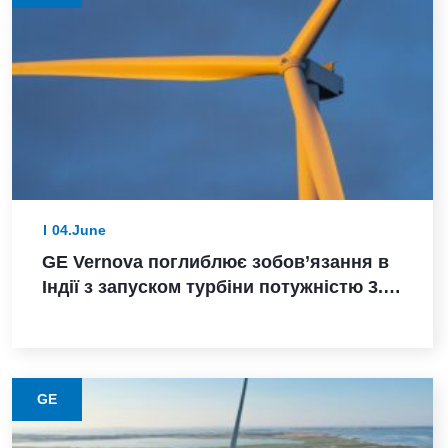
04.June
GE Vernova поглиблює зобов’язання в
Індії з запуском турбіни потужністю 3.8
МВт, замовленням Powerica,
сертифікацією ALMM та розширенням
виробництва в Пуні
GE