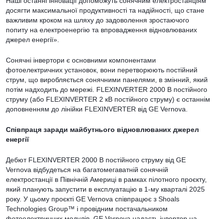
Наші останні інновації допоможуть сонячним електростанціям
досягти максимальної продуктивності та надійності, що стане
важливим кроком на шляху до задоволення зростаючого
попиту на електроенергію та впровадження відновлюваних
джерел енергії».
Сонячні інвертори є основними компонентами
фотоелектричних установок, вони перетворюють постійний
струм, що виробляється сонячними панелями, в змінний, який
потім надходить до мережі. FLEXINVERTER 2000 В постійного
струму (або FLEXINVERTER 2 кВ постійного струму) є останнім
доповненням до лінійки FLEXINVERTER від GE Vernova.
Співпраця заради майбутнього відновлюваних джерел
енергії
Дебют FLEXINVERTER 2000 В постійного струму від GE
Vernova відбудеться на багатомегаватній сонячній
електростанції в Північній Америці в рамках пілотного проєкту,
який планують запустити в експлуатацію в 1-му кварталі 2025
року. У цьому проєкті GE Vernova співпрацює з Shoals
Technologies Group™ і провідним постачальником
фотоелектричних модулів. GE Vernova надасть інвертор на