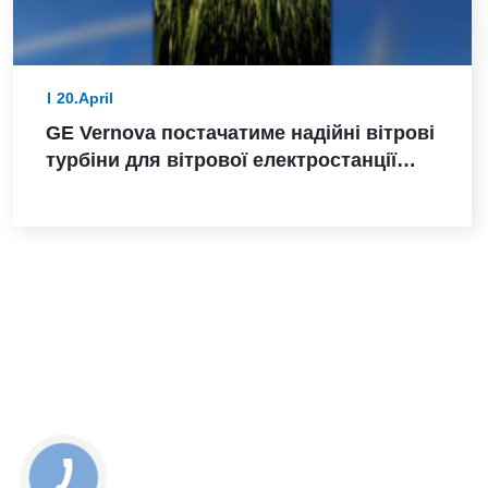
20.April
GE Vernova постачатиме надійні вітрові
турбіни для вітрової електростанції
Санта-Марія-де-лас-Фуентес в Іспанії