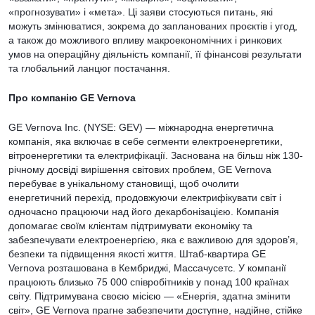
«прогнозувати» і «мета». Ці заяви стосуються питань, які
можуть змінюватися, зокрема до запланованих проєктів і угод,
а також до можливого впливу макроекономічних і ринкових
умов на операційну діяльність компанії, її фінансові результати
та глобальний ланцюг постачання.
Про компанію GE Vernova
GE Vernova Inc. (NYSE: GEV) — міжнародна енергетична
компанія, яка включає в себе сегменти електроенергетики,
вітроенергетики та електрифікації. Заснована на більш ніж 130-
річному досвіді вирішення світових проблем, GE Vernova
перебуває в унікальному становищі, щоб очолити
енергетичний перехід, продовжуючи електрифікувати світ і
одночасно працюючи над його декарбонізацією. Компанія
допомагає своїм клієнтам підтримувати економіку та
забезпечувати електроенергією, яка є важливою для здоров’я,
безпеки та підвищення якості життя. Штаб-квартира GE
Vernova розташована в Кембриджі, Массачусетс. У компанії
працюють близько 75 000 співробітників у понад 100 країнах
світу. Підтримувана своєю місією — «Енергія, здатна змінити
світ», GE Vernova прагне забезпечити доступне, надійне, стійке