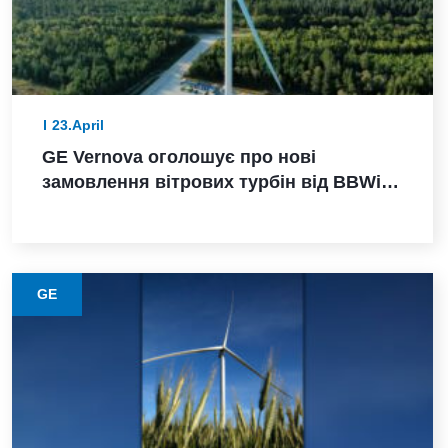
23.April
GE Vernova оголошує про нові
замовлення вітрових турбін від BBWind
та Greenvolt Power у Німеччині
GE