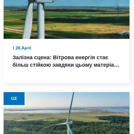
28.April
Залізна сцена: Вітрова енергія стає
більш стійкою завдяки цьому матеріалу
з нижчими викидами
GE