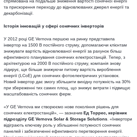
спрямована на подальше зниження вартості сонячної енергії
та прискорення переходу до відновлюваних джерел енергії та
декарбонізації.
Історія інновацій у сфері сонячних інверторів
У 2012 році GE Vernova першою на ринку представила
інвертор на 1500 В постійного струму, допомагаючи клієнтам
знижувати вартість відновлюваної енергії за рахунок більш
ефективного планування сонячних електростанцій. Тепер, з
архітектурою на 2000 В постійного струму, компанія знову
лідирує, ще більше знижуючи питому вартість вироблення
енергії (LCoE) для сонячних фотоелектричних установок.
Новий інвертор дає змогу збільшити вихідну потужність на 30%
при збереженні тих самих площ, що знижує витрати і підвищує
масштабованість сонячних ферм.
«У GE Vernova ми створюємо нове покоління рішень для
сонячних електростанцій», — зазначив
Ед Торрес, керівник
підрозділу GE Vernova Solar & Storage Solutions
. «Інвертори
відіграють ключову роль у збільшенні потужності сонячних
панелей і забезпеченні ефективного перетворення енергії.