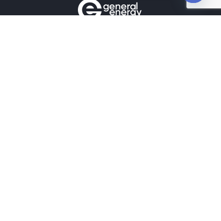
Open
chaty
Контакти
+380990100901
+380672171677
+380674654516
mail@general.energy
Навігація
Головна
Новини
Наші Роботи
Наші контакти
Підпишіться
Підпишіться на нашу щотижневу розсилку
новин