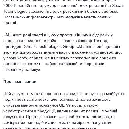
2000 В постійного струму для сонячної електростанції, а Shoals
Technologies забезпечить електротехнічний баланс системи.
Постачальник фотоелектричних модулів надасть сонячні
панелі.
«Ми дуже раді участі в цьому проєкті з іншими лідерами у
сфері сонячних технологій», — заявив Джефф Толнар,
президент Shoals Technologies Group. «Ми впевнені, що наші
зусилля допоможуть знизити вартість сонячних установок, що,
у свою чергу, сприятиме ширшому впровадженню сонячної
енергії як економічно найефективнішої альтернативи
викопному паливу».
Прогнозні заяви
Цей документ містить прогнозні заяви, які стосуються майбутніх
подій і пов’язані з невизначеностями. Ці заяви зачіпають
очікувані майбутні показники GE Vernova, а також
характеристики її продукції, вплив наданих послуг і можливі
результати. Прогнозні заяви зазвичай містять такі слова, як
«очікувати», «передбачати», «мати намір», «планувати»,
«вважати», «прагнути», «імовірно», «оцінювати»,