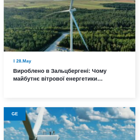
28.May
Вироблено в Зальцбергені: Чому
майбутнє вітрової енергетики
Німеччини залежить від надійного
виконання
GE