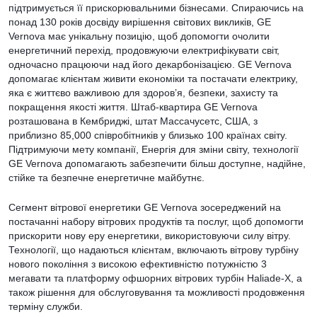
підтримується її прискорювальними бізнесами. Спираючись на
понад 130 років досвіду вирішення світових викликів, GE
Vernova має унікальну позицію, щоб допомогти очолити
енергетичний перехід, продовжуючи електрифікувати світ,
одночасно працюючи над його декарбонізацією. GE Vernova
допомагає клієнтам живити економіки та постачати електрику,
яка є життєво важливою для здоров’я, безпеки, захисту та
покращення якості життя. Штаб-квартира GE Vernova
розташована в Кембриджі, штат Массачусетс, США, з
приблизно 85,000 співробітників у близько 100 країнах світу.
Підтримуючи мету компанії, Енергія для зміни світу, технології
GE Vernova допомагають забезпечити більш доступне, надійне,
стійке та безпечне енергетичне майбутнє.
Сегмент вітрової енергетики GE Vernova зосереджений на
постачанні набору вітрових продуктів та послуг, щоб допомогти
прискорити нову еру енергетики, використовуючи силу вітру.
Технології, що надаються клієнтам, включають вітрову турбіну
нового покоління з високою ефективністю потужністю 3
мегавати та платформу офшорних вітрових турбін Haliade-X, а
також рішення для обслуговування та можливості продовження
терміну служби.