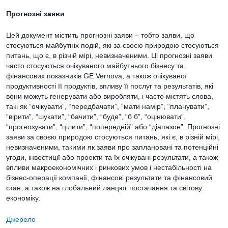
Прогнозні заяви
Цей документ містить прогнозні заяви – тобто заяви, що
стосуються майбутніх подій, які за своєю природою стосуються
питань, що є, в різній мірі, невизначеними. Ці прогнозні заяви
часто стосуються очікуваного майбутнього бізнесу та
фінансових показників GE Vernova, а також очікуваної
продуктивності її продуктів, впливу її послуг та результатів, які
вони можуть генерувати або виробляти, і часто містять слова,
такі як “очікувати”, “передбачати”, “мати намір”, “планувати”,
“вірити”, “шукати”, “бачити”, “буде”, “б б”, “оцінювати”,
“прогнозувати”, “цілити”, “попередній” або “діапазон”. Прогнозні
заяви за своєю природою стосуються питань, які є, в різній мірі,
невизначеними, такими як заяви про заплановані та потенційні
угоди, інвестиції або проекти та їх очікувані результати, а також
впливи макроекономічних і ринкових умов і нестабільності на
бізнес-операції компанії, фінансові результати та фінансовий
стан, а також на глобальний ланцюг постачання та світову
економіку.
Джерело