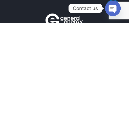
Contact us
Open
chaty
Контакти
+380990100901
+380672171677
+380674654516
mail@general.energy
Навігація
Головна
Новини
Наші Роботи
Наші контакти
Підпишіться