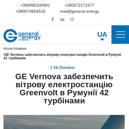
+380990100901
+380672171677
+380674654516
mail@general.energy
UA
Home
Новини
GE Vernova забезпечить вітрову електростанцію Greenvolt в Румунії
42 турбінами
16.October
GE Vernova забезпечить
вітрову електростанцію
Greenvolt в Румунії 42
турбінами