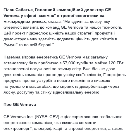
Гілан Сабатьє
,
Головний комерційний директор GE
Vernova у сфері наземної вітрової енергетики на
міжнародних ринках
, сказав: “Ми вдячні за довіру, яку
Greenvolt виявила до команд GE Vernova та нашої технології.
Цей проект підкреслює цінність нашої стратегії продуктів і
демонструє нашу здатність додавати цінність для клієнтів в
Румунії та по всій Європі.”
Наземна вітрова енергетика GE Vernova має загальну
встановлену базу приблизно з 57,000 турбін та майже 120 ГВт
встановленої потужності по всьому світу. Вже більше двох
десятиліть компанія прагне до успіху своїх клієнтів, її портфель
продуктів пропонує турбіни нового покоління з високою
потужністю в масштабах, що сприяють декарбонізації через
якісну, доступну та стійку відновлювальну енергію.
Про GE Vernova
GE Vernova Inc. (NYSE: GEV) є цілеспрямованою глобальною
енергетичною компанією, яка включає сегменти
електроенергії, електрифікації та вітрової енергетики, а також