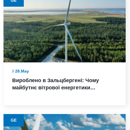
GE
28.May
Вироблено в Зальцбергені: Чому
майбутнє вітрової енергетики
Німеччини залежить від надійного
виконання
GE