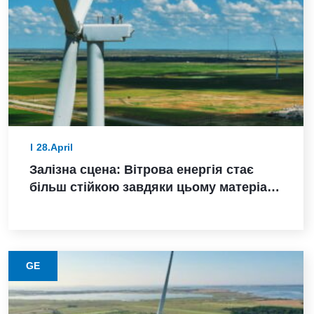
28.April
Залізна сцена: Вітрова енергія стає
більш стійкою завдяки цьому матеріалу
з нижчими викидами
GE