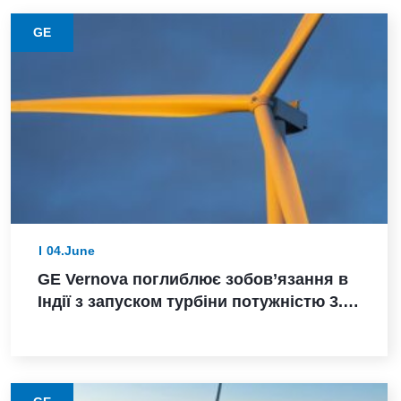
GE
04.June
GE Vernova поглиблює зобов’язання в
Індії з запуском турбіни потужністю 3.8
МВт, замовленням Powerica,
сертифікацією ALMM та розширенням
виробництва в Пуні