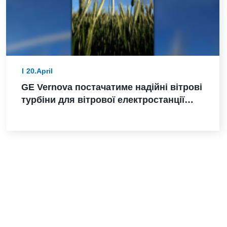
20.April
GE Vernova постачатиме надійні вітрові
турбіни для вітрової електростанції
Санта-Марія-де-лас-Фуентес в Іспанії