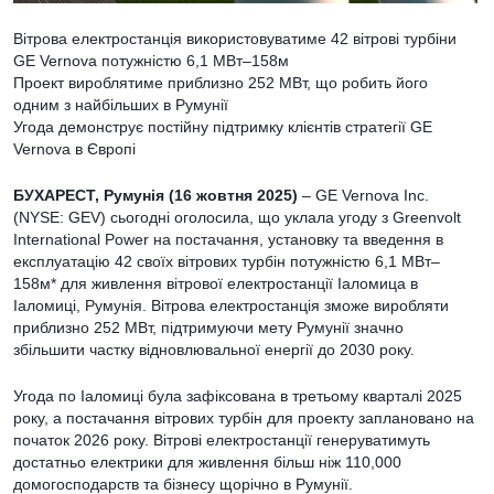
Вітрова електростанція використовуватиме 42 вітрові турбіни
GE Vernova потужністю 6,1 МВт–158м
Проект вироблятиме приблизно 252 МВт, що робить його
одним з найбільших в Румунії
Угода демонструє постійну підтримку клієнтів стратегії GE
Vernova в Європі
БУХАРЕСТ, Румунія (16 жовтня 2025)
– GE Vernova Inc.
(NYSE: GEV) сьогодні оголосила, що уклала угоду з Greenvolt
International Power на постачання, установку та введення в
експлуатацію 42 своїх вітрових турбін потужністю 6,1 МВт–
158м* для живлення вітрової електростанції Іаломица в
Іаломиці, Румунія. Вітрова електростанція зможе виробляти
приблизно 252 МВт, підтримуючи мету Румунії значно
збільшити частку відновлювальної енергії до 2030 року.
Угода по Іаломиці була зафіксована в третьому кварталі 2025
року, а постачання вітрових турбін для проекту заплановано на
початок 2026 року. Вітрові електростанції генеруватимуть
достатньо електрики для живлення більш ніж 110,000
домогосподарств та бізнесу щорічно в Румунії.