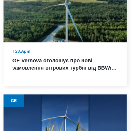
23.April
GE Vernova оголошує про нові
замовлення вітрових турбін від BBWind
та Greenvolt Power у Німеччині
GE