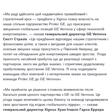
«Ми раді здійснити цей надзвичайно привабливий і
стратегічний крок — придбати у Xignux повну власність на
наше спільне підприємство Prolec GE, що прискорює
зміцнення глобальних позицій GE Vernova у сфері технологій
енергомереж», — сказав
генеральний директор GE Vernova
Скотт Стразік
. «Це придбання відповідає нашим стратегічним і
фінансовим цілям, а також є вигідним для наших клієнтів,
оскільки зміцнює нашу присутність у Північній Америці, де
попит на обладнання для енергомереж швидко зростає. Угода
приносить негайний прибуток ще до реалізації синергії з
партнером, якого ми добре знаємо, і сприятиме додатковому
прибутковому зростанню GE Vernova. Я хочу подякувати
командам обох компаній і з нетерпінням чекаю на приєднання
команди Prolec GE до GE Vernova».
«Ми прийняли це рішення з повною впевненістю після
багатьох років цінного партнерства з GE та GE Vernova. Ця
угода надає можливість цьому бізнесу та команді продовжувати
своє зростання під егідою глобального лідера», — сказав
генеральний директор Xignux Хуан Ігнасіо Гарса Еррера
.