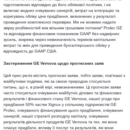
підготовлених відповідно до його облікової політики, і не
включає жодних очікуваних синергій, витрат на інтеграцію та
коригувань обліку ціни придбання, визначених у результаті
проведення комплексної перевірки. Ми не можемо надати
звірку розбіжностей між вільним грошовим потоком* Prolec GE
та відповідним фінансовим показником GAAP без надмірних
зусиль, зокрема через невизначеність термінів капітальних
витрат та змін для приведення бухгалтерського обліку у
відповідність до GAAP США.
Застереження GE Vernova щодо прогнозних заяв
Цей прес-реліз містить прогнозні заяви, тобто заяви, пов’язані з
майбутніми подіями, які за своєю природою стосуються
питань, що є, в різній мірі, невизначеними. Ці прогнозні заяви
часто стосуються очікуваних майбутніх ділових та фінансових
результатів і фінансового стану GE Vernova, нашої угоди про
придбання 50% частки Xignux у спільному підприємстві GE
Prolec, очікуваного фінансування цього придбання, очікуваних
синергій, нашої стратегії розподілу капіталу, очікуваних
результатів діяльності продуктів GE Vernova та тих, які вона
планує придбати, впливу її послуг та результатів, які вони