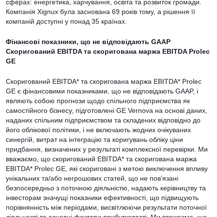
сферах: енергетика, харчування, освіта та розвиток громади.
Компанія Xignux була заснована 69 років тому, а рішення її
компаній доступні у понад 35 країнах.
Фінансові показники, що не відповідають GAAP
Скоригований EBITDA та скоригована маржа EBITDA Prolec
GE
Скоригований EBITDA* та скоригована маржа EBITDA* Prolec
GE є фінансовими показниками, що не відповідають GAAP, і
являють собою прогнози щодо спільного підприємства як
самостійного бізнесу, підготовлені GE Vernova на основі даних,
наданих спільним підприємством та складених відповідно до
його облікової політики, і не включають жодних очікуваних
синергій, витрат на інтеграцію та коригувань обліку ціни
придбання, визначених у результаті комплексної перевірки. Ми
вважаємо, що скоригований EBITDA* та скоригована маржа
EBITDA* Prolec GE, які скориговані з метою виключення впливу
унікальних та/або негрошових статей, що не пов’язані
безпосередньо з поточною діяльністю, надають керівництву та
інвесторам значущі показники ефективності, що підвищують
порівнянність між періодами, висвітлюючи результати поточної