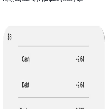
Передбачувана структура фінансування угоди