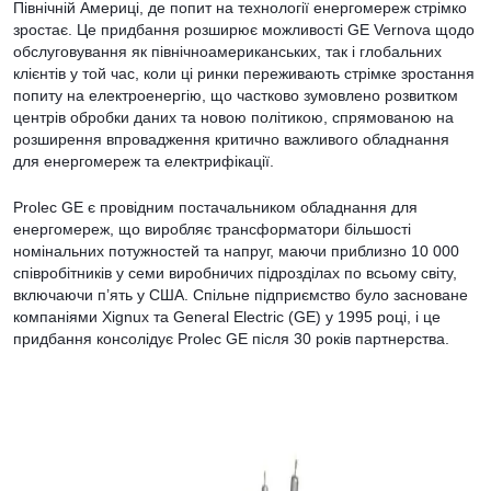
Північній Америці, де попит на технології енергомереж стрімко
зростає. Це придбання розширює можливості GE Vernova щодо
обслуговування як північноамериканських, так і глобальних
клієнтів у той час, коли ці ринки переживають стрімке зростання
попиту на електроенергію, що частково зумовлено розвитком
центрів обробки даних та новою політикою, спрямованою на
розширення впровадження критично важливого обладнання
для енергомереж та електрифікації.
Prolec GE є провідним постачальником обладнання для
енергомереж, що виробляє трансформатори більшості
номінальних потужностей та напруг, маючи приблизно 10 000
співробітників у семи виробничих підрозділах по всьому світу,
включаючи п’ять у США. Спільне підприємство було засноване
компаніями Xignux та General Electric (GE) у 1995 році, і це
придбання консолідує Prolec GE після 30 років партнерства.