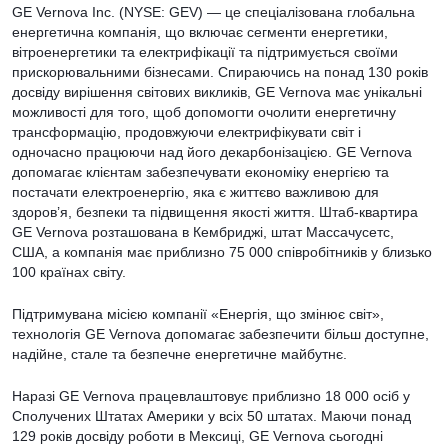
GE Vernova Inc. (NYSE: GEV) — це спеціалізована глобальна
енергетична компанія, що включає сегменти енергетики,
вітроенергетики та електрифікації та підтримується своїми
прискорювальними бізнесами. Спираючись на понад 130 років
досвіду вирішення світових викликів, GE Vernova має унікальні
можливості для того, щоб допомогти очолити енергетичну
трансформацію, продовжуючи електрифікувати світ і
одночасно працюючи над його декарбонізацією. GE Vernova
допомагає клієнтам забезпечувати економіку енергією та
постачати електроенергію, яка є життєво важливою для
здоров’я, безпеки та підвищення якості життя. Штаб-квартира
GE Vernova розташована в Кембриджі, штат Массачусетс,
США, а компанія має приблизно 75 000 співробітників у близько
100 країнах світу.
Підтримувана місією компанії «Енергія, що змінює світ»,
технологія GE Vernova допомагає забезпечити більш доступне,
надійне, стале та безпечне енергетичне майбутнє.
Наразі GE Vernova працевлаштовує приблизно 18 000 осіб у
Сполучених Штатах Америки у всіх 50 штатах. Маючи понад
129 років досвіду роботи в Мексиці, GE Vernova сьогодні