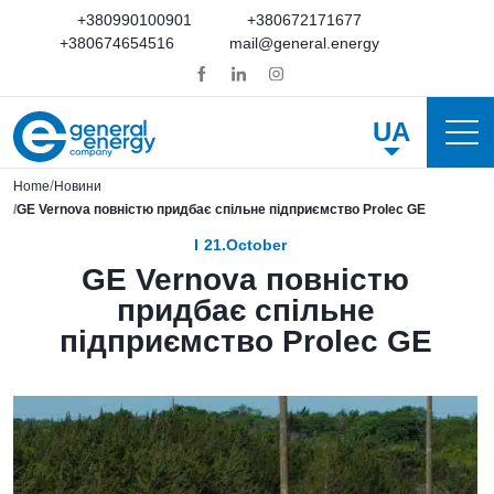
+380990100901
+380672171677
+380674654516
mail@general.energy
UA
Home
Новини
GE Vernova повністю придбає спільне підприємство Prolec GE
21.October
GE Vernova повністю
придбає спільне
підприємство Prolec GE