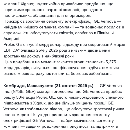
компанії Xignux; надзвичайно привабливе придбання, що
сприятиме зростанню вартості компанії, провідного
постачальника обладнання для енергомереж
Прискорює зростання сегменту електрифікації GE Vernova —
найдинамічнішого сегмента компанії — та водночас посилює її
спроможність обслуговувати клієнтів, особливо в Північній
Америці
Prolec GE очікує 3 млрд доларів доходу при скоригованій маржі
EBITDA* близько 25% у 2025 році з низьким двозначним
зростанням доходу в найближчі роки
Ціна придбання на момент закриття угоди становить 5,275
млрд доларів; очікується, що фінансування відбуватиметься
рівною мірою за рахунок готівки та боргових зобов’язань.
Кембридж, Массачусетс (21 жовтня 2025 р.)
— GE Vernova
Inc. (NYSE: GEV) сьогодні оголосила, що GE Vernova придбає
решту 50% акцій Prolec GE, свого неконсолідованого спільного
підприємства з Xignux, що ще більше зміцнить позиції GE
Vernova як глобального лідера, що обслуговує зростаючі ринки
енергомереж. Ця угода прискорить зростання сегменту
електрифікації GE Vernova — найдинамічнішого сегменту
компанії — завдяки розширенню присутності та підтримки в