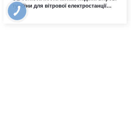
турбіни для вітрової електростанції
Санта-Марія-де-лас-Фуентес в Іспанії