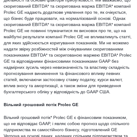
діяльності та основні фактори прибутковості. Ми вважаємо, що
скоригований EBITDA* та скоригована маржа EBITDA* компанії
Prolec GE надають додаткове уявлення про те, як очікується,
що бізнес буде працювати, на нормалізованій основі. Однак
скоригований EBITDA* та скоригована маржа EBITDA* компанії
Prolec GE не повинні тлумачитися як висновок про те, що на
майбутні результати компанії Prolec GE не впливатимуть статті,
для яких здійснюється коригування показників. Ми не можемо
надати звірку розбіжностей між очікуваними скоригованими
показниками EBITDA* та скоригованою маржею EBITDA* Prolec
GE та відповідними фінансовими показниками GAAP без
надмірних зусиль через невизначеність та властиву складність
прогнозування виникнення та фінансового впливу певних
статей, включаючи застосовну ставку податку, курси валют,
вплив зносу та амортизації, а також зміни для приведення
бухгалтерського обліку у відповідність до GAAP США.
Вільний грошовий потік Prolec GE
Вільний грошовий потік* Prolec GE є фінансовим показником,
що не відповідає GAAP, і являє собою прогноз щодо спільного
підприємства як самостійного бізнесу, підготовлений GE
Vernova на основі даних, наданих спільним підприємством та