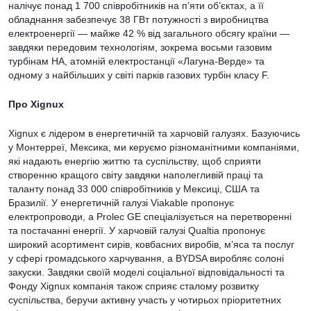
налічує понад 1 700 співробітників на п’яти об’єктах, а її
обладнання забезпечує 38 ГВт потужності з виробництва
електроенергії — майже 42 % від загального обсягу країни —
завдяки передовим технологіям, зокрема восьми газовим
турбінам HA, атомній електростанції «Лагуна-Верде» та
одному з найбільших у світі парків газових турбін класу F.
Про Xignux
Xignux є лідером в енергетичній та харчовій галузях. Базуючись
у Монтерреї, Мексика, ми керуємо різноманітними компаніями,
які надають енергію життю та суспільству, щоб сприяти
створенню кращого світу завдяки наполегливій праці та
таланту понад 33 000 співробітників у Мексиці, США та
Бразилії. У енергетичній галузі Viakable пропонує
електропроводи, а Prolec GE спеціалізується на перетворенні
та постачанні енергії. У харчовій галузі Qualtia пропонує
широкий асортимент сирів, ковбасних виробів, м’яса та послуг
у сфері громадського харчування, а BYDSA виробляє солоні
закуски. Завдяки своїй моделі соціальної відповідальності та
Фонду Xignux компанія також сприяє сталому розвитку
суспільства, беручи активну участь у чотирьох пріоритетних