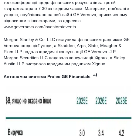
телеконференції щодо фінансових результатів за третій
квартал завтра о 7:30 за східним часом. Матеріали, пов’язані з
угодою, опубліковано на веб-сайті GE Vernova, присвяченому
відносинам з інвесторами, за адресою
www.gevernova.com/investors/events.
Morgan Stanley & Co. LLC виступила фінансовим радником GE
Vernova щодо цієї угоди, а Skadden, Arps, Slate, Meagher &
Flom LLP надала юридичні консультації GE Vernova. J.P.
Morgan Securities LLC надавала консультації Xignux, а Sidley
Austin LLP виступала юридичним радником Xignux.
-а)
Автономна система Prolec GE Financials