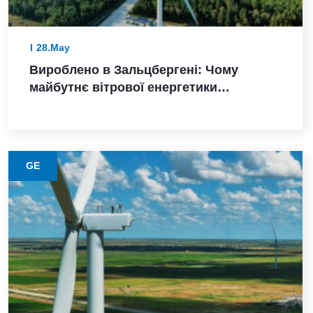
28.May
Вироблено в Зальцбергені: Чому
майбутнє вітрової енергетики
Німеччини залежить від надійного
виконання
GE