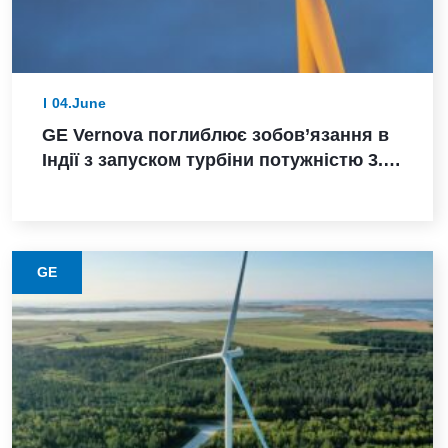
04.June
GE Vernova поглиблює зобов’язання в
Індії з запуском турбіни потужністю 3.8
МВт, замовленням Powerica,
сертифікацією ALMM та розширенням
виробництва в Пуні
GE