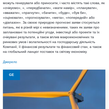
можуть генерувати або приносити, і часто містять такі слова, як
«очікуємо», », «передбачати», «мати намір», «планувати»,
«вважати», «прагнути», «бачити», «буде», «був би»,
«оцінювати», «прогнозувати», «мета», «попередній» або
«діапазон». За своєю природою прогнозні заяви стосуються
питань, які в різній мірі є невизначеними, таких як заяви про
заплановані та потенційні угоди, інвестиції або проекти та їх
очікувані результати, а також вплив макроекономічних та
ринкових умов і волатильності на господарську діяльність
Компанії, її фінансові результати та фінансовий стан, а також
на глобальний ланцюг поставок та світову економіку.
Джерело
GE