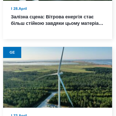
28.April
Залізна сцена: Вітрова енергія стає
більш стійкою завдяки цьому матеріалу
з нижчими викидами
GE
23.April