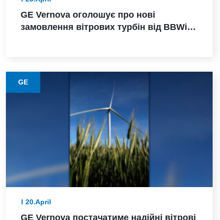
GE Vernova оголошує про нові
замовлення вітрових турбін від BBWind
та Greenvolt Power у Німеччині
GE
20.April
GE Vernova постачатиме надійні вітрові