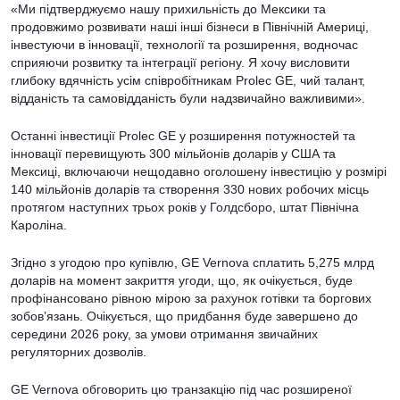
«Ми підтверджуємо нашу прихильність до Мексики та
продовжимо розвивати наші інші бізнеси в Північній Америці,
інвестуючи в інновації, технології та розширення, водночас
сприяючи розвитку та інтеграції регіону. Я хочу висловити
глибоку вдячність усім співробітникам Prolec GE, чий талант,
відданість та самовідданість були надзвичайно важливими».
Останні інвестиції Prolec GE у розширення потужностей та
інновації перевищують 300 мільйонів доларів у США та
Мексиці, включаючи нещодавно оголошену інвестицію у розмірі
140 мільйонів доларів та створення 330 нових робочих місць
протягом наступних трьох років у Голдсборо, штат Північна
Кароліна.
Згідно з угодою про купівлю, GE Vernova сплатить 5,275 млрд
доларів на момент закриття угоди, що, як очікується, буде
профінансовано рівною мірою за рахунок готівки та боргових
зобов’язань. Очікується, що придбання буде завершено до
середини 2026 року, за умови отримання звичайних
регуляторних дозволів.
GE Vernova обговорить цю транзакцію під час розширеної