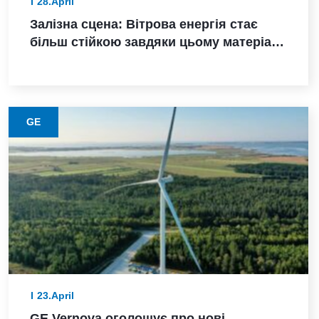
28.April
Залізна сцена: Вітрова енергія стає
більш стійкою завдяки цьому матеріалу
з нижчими викидами
GE
23.April
GE Vernova оголошує про нові