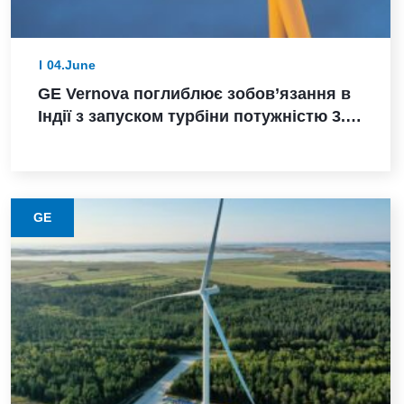
04.June
GE Vernova поглиблює зобов’язання в
Індії з запуском турбіни потужністю 3.8
МВт, замовленням Powerica,
сертифікацією ALMM та розширенням
виробництва в Пуні
GE