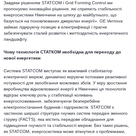
Завдяки рішенням STATCOM і Grid Forming Control ми
пропонуємо інноваційні рішення, які сприяють стабільності
енергосистеми Німеччини на шляху до майбутнього, що
базується на поновлюваних джерелах енергії». GE Vernova
займає лідируючу позицію в електрифікації і прагне
забезпечувати сталий розвиток і життєздатність енергетичного
ландшафту.
Чому технологія СТАТКОМ необхідна для переходу до
нової енергетики
Система STATCOM виступає як важливий стабілізатор
електричної мережі, динамічно керуючи потоками реактивної
потужності для запобігання можливих збоїв. У міру зростання
виробництва відновлюваної енергії в Німеччині ця технологія
відіграє ключову роль у стабілізації коливань
енергоспоживання, забезпечуючи безперебійне
електропостачання будинків і підприємств. STATCOM є
частиною ширшої структури гнучких систем передачі змінного
струму (FACTS), яка містить передове обладнання для
підвищення гнучкості та стабільності мережі. Без таких рішень,
як STATCOM, енергосистема може зіткнутися з проблемами,