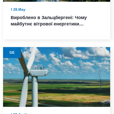
28.May
Вироблено в Зальцбергені: Чому
майбутнє вітрової енергетики
Німеччини залежить від надійного
виконання
GE