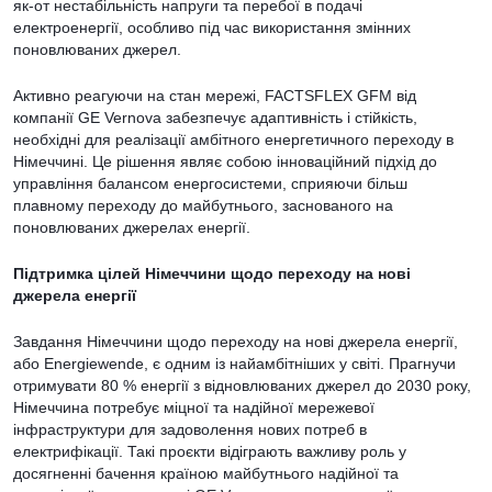
як-от нестабільність напруги та перебої в подачі
електроенергії, особливо під час використання змінних
поновлюваних джерел.
Активно реагуючи на стан мережі, FACTSFLEX GFM від
компанії GE Vernova забезпечує адаптивність і стійкість,
необхідні для реалізації амбітного енергетичного переходу в
Німеччині. Це рішення являє собою інноваційний підхід до
управління балансом енергосистеми, сприяючи більш
плавному переходу до майбутнього, заснованого на
поновлюваних джерелах енергії.
Підтримка цілей Німеччини щодо переходу на нові
джерела енергії
Завдання Німеччини щодо переходу на нові джерела енергії,
або Energiewende, є одним із найамбітніших у світі. Прагнучи
отримувати 80 % енергії з відновлюваних джерел до 2030 року,
Німеччина потребує міцної та надійної мережевої
інфраструктури для задоволення нових потреб в
електрифікації. Такі проєкти відіграють важливу роль у
досягненні бачення країною майбутнього надійної та