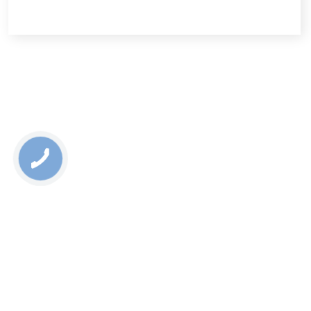
Санта-Марія-де-лас-Фуентес в Іспанії