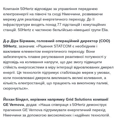
Компанія 50Hertz відповідає за управління передачею
електроенергії на півночі та сході Німеччини, розвиваючи
мережу для реалізації енергетичного переходу. До її
інфраструктури входять понад 77 підстанцій і комутаційних
станцій. 50Hertz є частиною бельгійсько-німецької групи Elia.
Д-р Дірк Бірманн, головний операційний директор (COO)
50Hertz
, зазначив: «Рішення STATCOM є необхідним і
важливим елементом енергетичного переходу. Вони
забезпечують плавне регулювання реактивної потужності у
відповідь на коливання напруги, що дає змогу підвищити
стійкість енергосистеми в міру інтеграції відновлюваних джерел
енергії. Ця технологія підтримує стабілізацію мереж у умовах,
коли поновлювані джерела викликають великі коливання, а
кількість електростанцій, що працюють на викопному паливі,
скорочується».
Йохан Біндел, керівник напрямку Grid Solutions компанії
GE Vernova
, додав: «Наша співпраця з 50Hertz демонструє
прагнення GE Vernova підтримувати енергетичний перехід
Німеччини за допомогою високоякісних і надійних технологій.