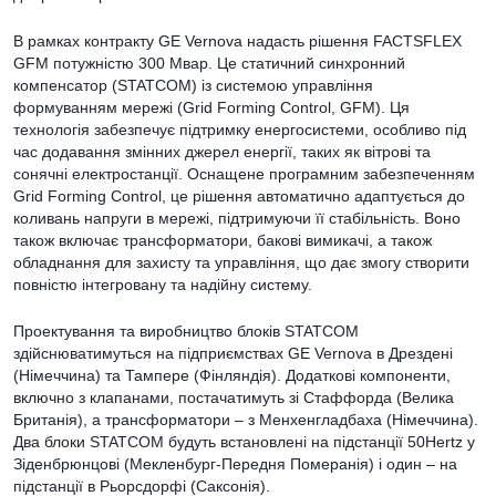
В рамках контракту GE Vernova надасть рішення FACTSFLEX
GFM потужністю 300 Мвар. Це статичний синхронний
компенсатор (STATCOM) із системою управління
формуванням мережі (Grid Forming Control, GFM). Ця
технологія забезпечує підтримку енергосистеми, особливо під
час додавання змінних джерел енергії, таких як вітрові та
сонячні електростанції. Оснащене програмним забезпеченням
Grid Forming Control, це рішення автоматично адаптується до
коливань напруги в мережі, підтримуючи її стабільність. Воно
також включає трансформатори, бакові вимикачі, а також
обладнання для захисту та управління, що дає змогу створити
повністю інтегровану та надійну систему.
Проектування та виробництво блоків STATCOM
здійснюватимуться на підприємствах GE Vernova в Дрездені
(Німеччина) та Тампере (Фінляндія). Додаткові компоненти,
включно з клапанами, постачатимуть зі Стаффорда (Велика
Британія), а трансформатори – з Менхенгладбаха (Німеччина).
Два блоки STATCOM будуть встановлені на підстанції 50Hertz у
Зіденбрюнцові (Мекленбург-Передня Померанія) і один – на
підстанції в Рьорсдорфі (Саксонія).