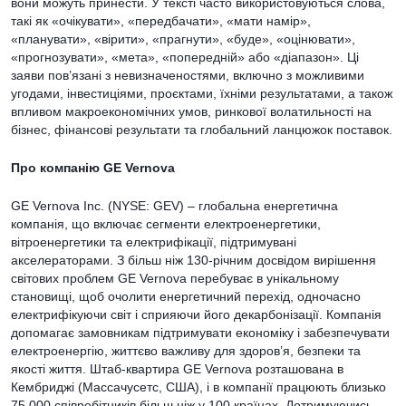
вони можуть принести. У тексті часто використовуються слова,
такі як «очікувати», «передбачати», «мати намір»,
«планувати», «вірити», «прагнути», «буде», «оцінювати»,
«прогнозувати», «мета», «попередній» або «діапазон». Ці
заяви пов’язані з невизначеностями, включно з можливими
угодами, інвестиціями, проєктами, їхніми результатами, а також
впливом макроекономічних умов, ринкової волатильності на
бізнес, фінансові результати та глобальний ланцюжок поставок.
Про компанію GE Vernova
GE Vernova Inc. (NYSE: GEV) – глобальна енергетична
компанія, що включає сегменти електроенергетики,
вітроенергетики та електрифікації, підтримувані
акселераторами. З більш ніж 130-річним досвідом вирішення
світових проблем GE Vernova перебуває в унікальному
становищі, щоб очолити енергетичний перехід, одночасно
електрифікуючи світ і сприяючи його декарбонізації. Компанія
допомагає замовникам підтримувати економіку і забезпечувати
електроенергію, життєво важливу для здоров’я, безпеки та
якості життя. Штаб-квартира GE Vernova розташована в
Кембриджі (Массачусетс, США), і в компанії працюють близько
75 000 співробітників більш ніж у 100 країнах. Дотримуючись