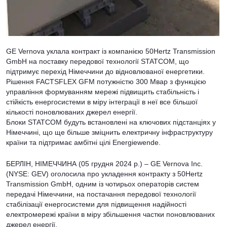
GE Vernova уклала контракт із компанією 50Hertz Transmission
GmbH на поставку передової технології STATCOM, що
підтримує перехід Німеччини до відновлюваної енергетики.
Рішення FACTSFLEX GFM потужністю 300 Мвар з функцією
управління формуванням мережі підвищить стабільність і
стійкість енергосистеми в міру інтеграції в неї все більшої
кількості поновлюваних джерел енергії.
Блоки STATCOM будуть встановлені на ключових підстанціях у
Німеччині, що ще більше зміцнить електричну інфраструктуру
країни та підтримає амбітні цілі Energiewende.
БЕРЛІН, НІМЕЧЧИНА (05 грудня 2024 р.) – GE Vernova Inc.
(NYSE: GEV) оголосила про укладення контракту з 50Hertz
Transmission GmbH, одним із чотирьох операторів систем
передачі Німеччини, на постачання передової технології
стабілізації енергосистеми для підвищення надійності
електромережі країни в міру збільшення частки поновлюваних
джерел енергії.