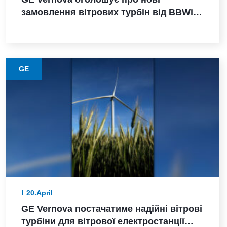
замовлення вітрових турбін від BBWind
та Greenvolt Power у Німеччині
GE
20.April
GE Vernova постачатиме надійні вітрові
турбіни для вітрової електростанції