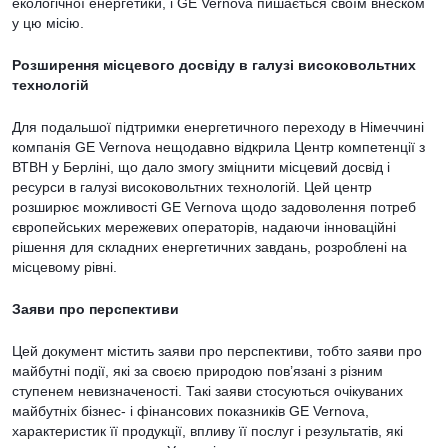
екологічної енергетики, і GE Vernova пишається своїм внеском
у цю місію.
Розширення місцевого досвіду в галузі високовольтних
технологій
Для подальшої підтримки енергетичного переходу в Німеччині
компанія GE Vernova нещодавно відкрила Центр компетенції з
ВТВН у Берліні, що дало змогу зміцнити місцевий досвід і
ресурси в галузі високовольтних технологій. Цей центр
розширює можливості GE Vernova щодо задоволення потреб
європейських мережевих операторів, надаючи інноваційні
рішення для складних енергетичних завдань, розроблені на
місцевому рівні.
Заяви про перспективи
Цей документ містить заяви про перспективи, тобто заяви про
майбутні події, які за своєю природою пов’язані з різним
ступенем невизначеності. Такі заяви стосуються очікуваних
майбутніх бізнес- і фінансових показників GE Vernova,
характеристик її продукції, впливу її послуг і результатів, які