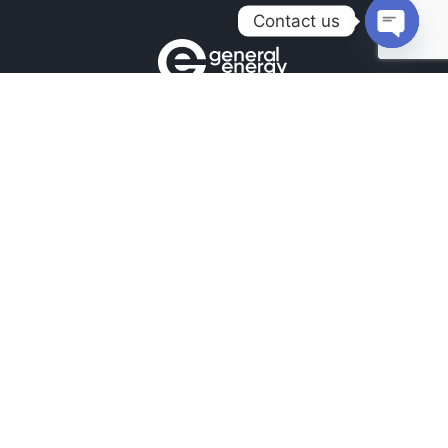
Contact us
Open
chaty
Контакти
+380990100901
+380672171677
+380674654516
mail@general.energy
Навігація
Головна
Новини
Наші Роботи
Наші контакти
Підпишіться
Підпишіться на нашу щотижневу розсилку