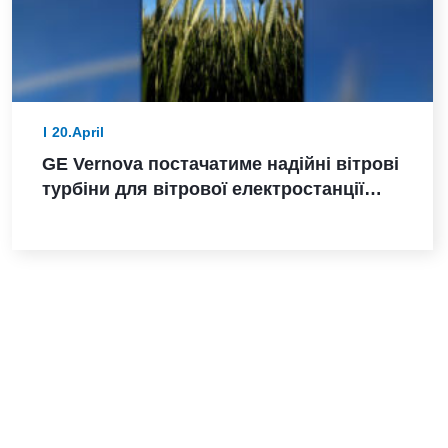
20.April
GE Vernova постачатиме надійні вітрові
турбіни для вітрової електростанції
Санта-Марія-де-лас-Фуентес в Іспанії