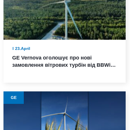
23.April
GE Vernova оголошує про нові
замовлення вітрових турбін від BBWind
та Greenvolt Power у Німеччині
GE