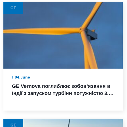
GE
04.June
GE Vernova поглиблює зобов’язання в
Індії з запуском турбіни потужністю 3.8
МВт, замовленням Powerica,
сертифікацією ALMM та розширенням
виробництва в Пуні
GE