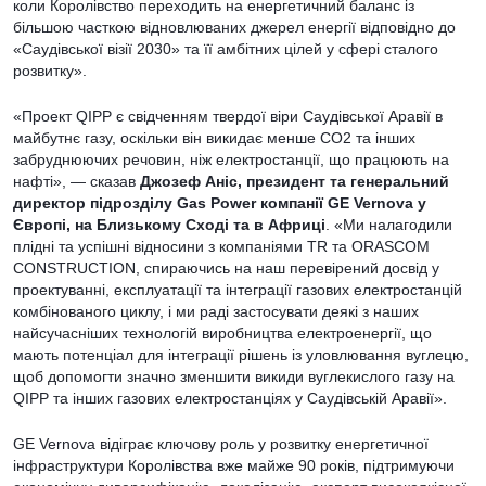
коли Королівство переходить на енергетичний баланс із
більшою часткою відновлюваних джерел енергії відповідно до
«Саудівської візії 2030» та її амбітних цілей у сфері сталого
розвитку».
«Проект QIPP є свідченням твердої віри Саудівської Аравії в
майбутнє газу, оскільки він викидає менше CO2 та інших
забруднюючих речовин, ніж електростанції, що працюють на
нафті», — сказав
Джозеф Аніс, президент та генеральний
директор підрозділу Gas Power компанії GE Vernova у
Європі, на Близькому Сході та в Африці
. «Ми налагодили
плідні та успішні відносини з компаніями TR та ORASCOM
CONSTRUCTION, спираючись на наш перевірений досвід у
проектуванні, експлуатації та інтеграції газових електростанцій
комбінованого циклу, і ми раді застосувати деякі з наших
найсучасніших технологій виробництва електроенергії, що
мають потенціал для інтеграції рішень із уловлювання вуглецю,
щоб допомогти значно зменшити викиди вуглекислого газу на
QIPP та інших газових електростанціях у Саудівській Аравії».
GE Vernova відіграє ключову роль у розвитку енергетичної
інфраструктури Королівства вже майже 90 років, підтримуючи