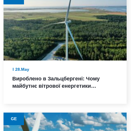
28.May
Вироблено в Зальцбергені: Чому
майбутнє вітрової енергетики
Німеччини залежить від надійного
виконання
GE