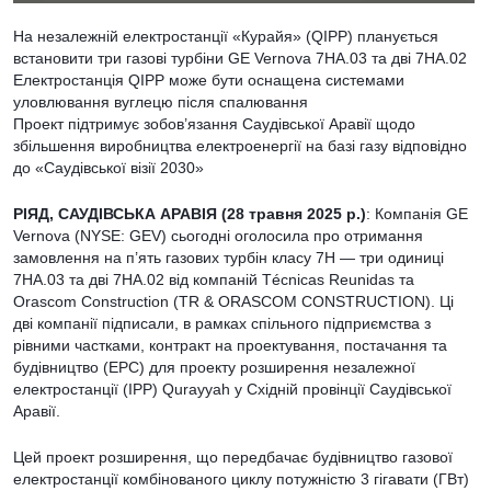
На незалежній електростанції «Курайя» (QIPP) планується
встановити три газові турбіни GE Vernova 7HA.03 та дві 7HA.02
Електростанція QIPP може бути оснащена системами
уловлювання вуглецю після спалювання
Проект підтримує зобов’язання Саудівської Аравії щодо
збільшення виробництва електроенергії на базі газу відповідно
до «Саудівської візії 2030»
РІЯД, САУДІВСЬКА АРАВІЯ (28 травня 2025 р.)
: Компанія GE
Vernova (NYSE: GEV) сьогодні оголосила про отримання
замовлення на п’ять газових турбін класу 7H — три одиниці
7HA.03 та дві 7HA.02 від компаній Técnicas Reunidas та
Orascom Construction (TR & ORASCOM CONSTRUCTION). Ці
дві компанії підписали, в рамках спільного підприємства з
рівними частками, контракт на проектування, постачання та
будівництво (EPC) для проекту розширення незалежної
електростанції (IPP) Qurayyah у Східній провінції Саудівської
Аравії.
Цей проект розширення, що передбачає будівництво газової
електростанції комбінованого циклу потужністю 3 гігавати (ГВт)