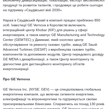
економічну диверсифікацію, локалізацію, експорт високоякісної
продукції та розвиток талантів, і продовжує це робити сьогодні
на підтримку «Саудівської візії 2030».
Наразі в Саудівській Аравії в компанії працює приблизно 850
осіб. Інвестиції GE Vernova в Королівстві включають
інтеграційний центр Khobar (KIF) для рішень у сфері
енергомереж, а також кампус GE Manufacturing and Technology
Center (GEMTEC) у Даммамі, який охоплює центр
обслуговування та ремонту газових турбін, завод GE Saudi
Advanced Turbines (GESAT) з виробництва газових турбін,
компонентів та допоміжних модулів, Центр передового досвіду
GE MENA з декарбонізації, а також Центр моніторингу та
діагностики для дистанційного моніторингу об’єктів
енергогенерації.
Про GE Vernova
GE Vernova Inc. (NYSE: GEV) — це спеціалізована глобальна
енергетична компанія, що включає сегменти енергетики,
електрифікації та вітроенергетики та підтримується своїми
прискорювальними бізнесами. Спираючись на понад 130 років
досвіду вирішення світових викликів, GE Vernova має унікальні