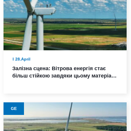
28.April
Залізна сцена: Вітрова енергія стає
більш стійкою завдяки цьому матеріалу
з нижчими викидами
GE