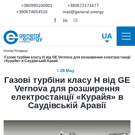
+380990100901
+380672171677
+380674654516
mail@general.energy
UA
Home
Новини
Газові турбіни класу H від GE Vernova для розширення електростанції
«Курайя» в Саудівській Аравії
28.May
Газові турбіни класу H від GE
Vernova для розширення
електростанції «Курайя» в
Саудівській Аравії