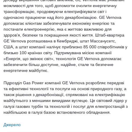
можливості для того, щоб допомогти очолити енергетичну
трансформацію, продовжуючи електрифікувати світ і
одночасно працюючи над його декарбонізацією. GE Vernova
допомагає клієнтам забезпечувати економіку енергією та
постачати електроенергію, яка є життєво важливою для
здоров’я, безпеки та покращення якості життя. Штаб-квартира
GE Vernova розташована в Кембриджі, штат Массачусетс,
США, а штат компанії налічує приблизно 85 000 співробітників у
близько 100 країнах світу. Підтримувана місією компанії
«Енергія, що змінює світ», технологія GE Vernova допомагає
забезпечити більш доступне, надійне, стале та безпечне
енергетичне майбутнє.
Підрозділ Gas Power компанії GE Vernova розробляє передові
та ефективні технології та послуги на основі природного газу, а
також рішення з декарбонізації, спрямовані на електрифікацію
майбутнього з меншими викидами вуглецю. Це світовий лідер у
галузі газових турбін та технологій і послуг для електростанцій з
найбільшою в галузі базою встановленого обладнання.
Джерело