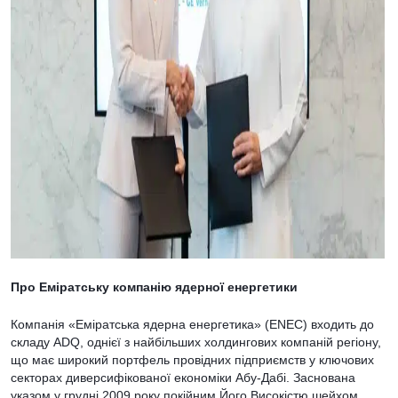
Про Еміратську компанію ядерної енергетики
Компанія «Еміратська ядерна енергетика» (ENEC) входить до
складу ADQ, однієї з найбільших холдингових компаній регіону,
що має широкий портфель провідних підприємств у ключових
секторах диверсифікованої економіки Абу-Дабі. Заснована
указом у грудні 2009 року покійним Його Високістю шейхом