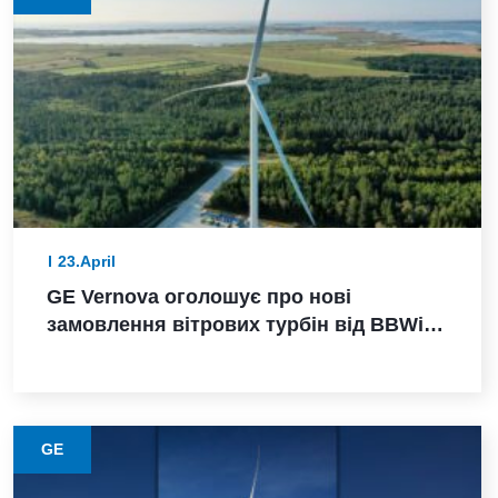
23.April
GE Vernova оголошує про нові
замовлення вітрових турбін від BBWind
та Greenvolt Power у Німеччині
GE