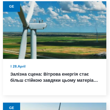
GE
28.April
Залізна сцена: Вітрова енергія стає
більш стійкою завдяки цьому матеріалу
з нижчими викидами
GE