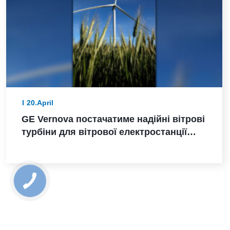
20.April
GE Vernova постачатиме надійні вітрові
турбіни для вітрової електростанції
Санта-Марія-де-лас-Фуентес в Іспанії