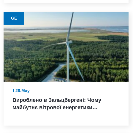
виробництва в Пуні
GE
28.May
Вироблено в Зальцбергені: Чому
майбутнє вітрової енергетики
Німеччини залежить від надійного
виконання