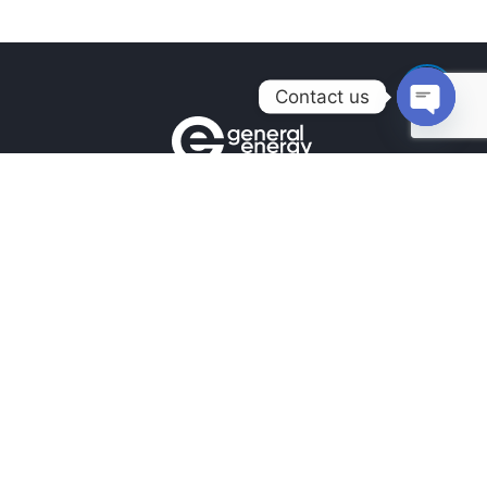
Contact us
Open
chaty
Контакти
+380990100901
+380672171677
+380674654516
mail@general.energy
Навігація
Головна
Новини
Наші Роботи
Наші контакти