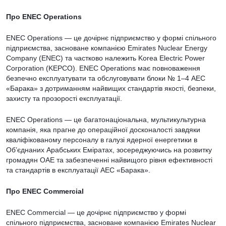
Про ENEC Operations
ENEC Operations — це дочірнє підприємство у формі спільного
підприємства, засноване компанією Emirates Nuclear Energy
Company (ENEC) та частково належить Korea Electric Power
Corporation (KEPCO). ENEC Operations має повноваження
безпечно експлуатувати та обслуговувати блоки № 1–4 АЕС
«Барака» з дотриманням найвищих стандартів якості, безпеки,
захисту та прозорості експлуатації.
ENEC Operations — це багатонаціональна, мультикультурна
компанія, яка прагне до операційної досконалості завдяки
кваліфікованому персоналу в галузі ядерної енергетики в
Об’єднаних Арабських Еміратах, зосереджуючись на розвитку
громадян ОАЕ та забезпеченні найвищого рівня ефективності
та стандартів в експлуатації АЕС «Барака».
Про ENEC Commercial
ENEC Commercial — це дочірнє підприємство у формі
спільного підприємства, засноване компанією Emirates Nuclear