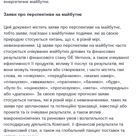
енергетичне майбутнє.
Заяви про перспективи на майбутнє
Цей документ містить заяви про перспективи на майбутнє,
тобто заяви, пов’язані з майбутніми подіями, які за своєю
природою стосуються питань, що є, в різній мірі,
невизначеними. Ці заяви про перспективи на майбутнє часто
стосуються очікуваних майбутніх ділових та фінансових
результатів і фінансового стану GE Vernova, а також очікуваної
ефективності її продуктів, впливу її послуг та результатів, які
вони можуть генерувати або створювати, і часто містять такі
слова, як «очікуємо», «передбачаємо», «маємо намір»,
«плануємо», «вважаємо», «прагнемо», «бачимо», «буде»,
«було б», «оцінюємо», «прогнозуємо», «мета», «попередньо»
або «діапазон». За своєю природою прогнозні заяви
стосуються питань, які в різній мірі є невизначеними, таких як
заяви про заплановані та потенційні транзакції, інвестиції або
проекти та їх очікувані результати, а також вплив
макроекономічних та ринкових умов і волатильності на
господарську діяльність Компанії, її фінансові результати та
фінансовий стан, а також на глобальний ланцюг поставок та