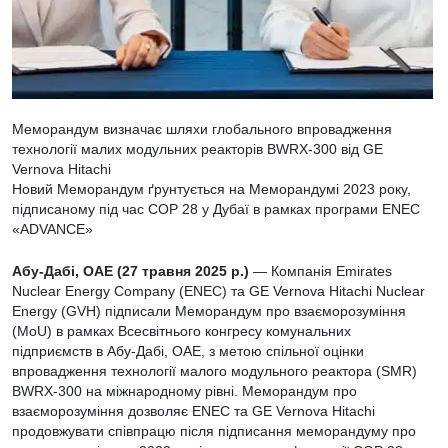
Меморандум визначає шляхи глобального впровадження
технології малих модульних реакторів BWRX-300 від GE
Vernova Hitachi
Новий Меморандум ґрунтується на Меморандумі 2023 року,
підписаному під час COP 28 у Дубаї в рамках програми ENEC
«ADVANCE»
Абу-Дабі, ОАЕ (27 травня 2025 р.)
— Компанія Emirates
Nuclear Energy Company (ENEC) та GE Vernova Hitachi Nuclear
Energy (GVH) підписали Меморандум про взаєморозуміння
(MoU) в рамках Всесвітнього конгресу комунальних
підприємств в Абу-Дабі, ОАЕ, з метою спільної оцінки
впровадження технології малого модульного реактора (SMR)
BWRX-300 на міжнародному рівні. Меморандум про
взаєморозуміння дозволяє ENEC та GE Vernova Hitachi
продовжувати співпрацю після підписання меморандуму про