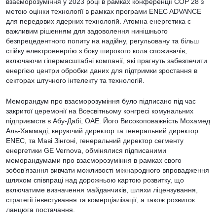
взаєморозуміння у 2023 році в рамках конференції COP 28 з
метою оцінки технології в рамках програми ENEC ADVANCE
для передових ядерних технологій. Атомна енергетика є
важливим рішенням для задоволення нинішнього
безпрецедентного попиту на надійну, регульовану та більш
стійку електроенергію з боку широкого кола споживачів,
включаючи гіпермасштабні компанії, які прагнуть забезпечити
енергією центри обробки даних для підтримки зростання в
секторах штучного інтелекту та технологій.
Меморандум про взаєморозуміння було підписано під час
закритої церемонії на Всесвітньому конгресі комунальних
підприємств в Абу-Дабі, ОАЕ. Його Високоповажність Мохамед
Аль-Хаммаді, керуючий директор та генеральний директор
ENEC, та Маві Зінгоні, генеральний директор сегменту
енергетики GE Vernova, обмінялися підписаними
меморандумами про взаєморозуміння в рамках свого
зобов’язання вивчати можливості міжнародного впровадження
шляхом співпраці над дорожньою картою розвитку, що
включатиме визначення майданчиків, шляхи ліцензування,
стратегії інвестування та комерціалізації, а також розвиток
ланцюга постачання.