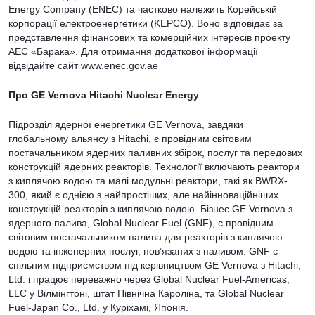
Energy Company (ENEC) та частково належить Корейській
корпорації електроенергетики (KEPCO). Воно відповідає за
представлення фінансових та комерційних інтересів проекту
АЕС «Барака». Для отримання додаткової інформації
відвідайте сайт www.enec.gov.ae
Про GE Vernova Hitachi Nuclear Energy
Підрозділ ядерної енергетики GE Vernova, завдяки
глобальному альянсу з Hitachi, є провідним світовим
постачальником ядерних паливних збірок, послуг та передових
конструкцій ядерних реакторів. Технології включають реактори
з киплячою водою та малі модульні реактори, такі як BWRX-
300, який є однією з найпростіших, але найінноваційніших
конструкцій реакторів з киплячою водою. Бізнес GE Vernova з
ядерного палива, Global Nuclear Fuel (GNF), є провідним
світовим постачальником палива для реакторів з киплячою
водою та інженерних послуг, пов’язаних з паливом. GNF є
спільним підприємством під керівництвом GE Vernova з Hitachi,
Ltd. і працює переважно через Global Nuclear Fuel-Americas,
LLC у Вілмінгтоні, штат Північна Кароліна, та Global Nuclear
Fuel-Japan Co., Ltd. у Куріхамі, Японія.