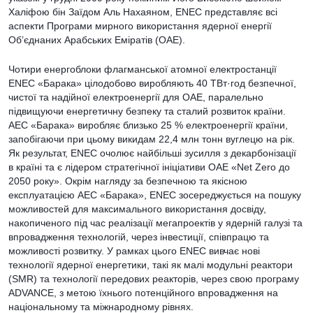
Халіфою бін Заїдом Аль Нахаяном, ENEC представляє всі
аспекти Програми мирного використання ядерної енергії
Об’єднаних Арабських Еміратів (ОАЕ).
Чотири енергоблоки флагманської атомної електростанції
ENEC «Барака» цілодобово виробляють 40 ТВт·год безпечної,
чистої та надійної електроенергії для ОАЕ, паралельно
підвищуючи енергетичну безпеку та сталий розвиток країни.
АЕС «Барака» виробляє близько 25 % електроенергії країни,
запобігаючи при цьому викидам 22,4 млн тонн вуглецю на рік.
Як результат, ENEC очолює найбільші зусилля з декарбонізації
в країні та є лідером стратегічної ініціативи ОАЕ «Net Zero до
2050 року». Окрім нагляду за безпечною та якісною
експлуатацією АЕС «Барака», ENEC зосереджується на пошуку
можливостей для максимального використання досвіду,
накопиченого під час реалізації мегапроектів у ядерній галузі та
впровадження технологій, через інвестиції, співпрацю та
можливості розвитку. У рамках цього ENEC вивчає нові
технології ядерної енергетики, такі як малі модульні реактори
(SMR) та технології передових реакторів, через свою програму
ADVANCE, з метою їхнього потенційного впровадження на
національному та міжнародному рівнях.