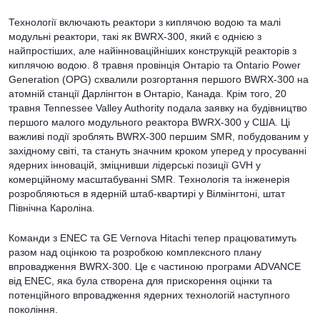
Технології включають реактори з киплячою водою та малі
модульні реактори, такі як BWRX-300, який є однією з
найпростіших, але найінноваційніших конструкцій реакторів з
киплячою водою. 8 травня провінція Онтаріо та Ontario Power
Generation (OPG) схвалили розгортання першого BWRX-300 на
атомній станції Дарлінгтон в Онтаріо, Канада. Крім того, 20
травня Tennessee Valley Authority подала заявку на будівництво
першого малого модульного реактора BWRX-300 у США. Ці
важливі події зроблять BWRX-300 першим SMR, побудованим у
західному світі, та стануть значним кроком уперед у просуванні
ядерних інновацій, зміцнивши лідерські позиції GVH у
комерційному масштабуванні SMR. Технологія та інженерія
розробляються в ядерній штаб-квартирі у Вілмінгтоні, штат
Північна Кароліна.
Команди з ENEC та GE Vernova Hitachi тепер працюватимуть
разом над оцінкою та розробкою комплексного плану
впровадження BWRX-300. Це є частиною програми ADVANCE
від ENEC, яка була створена для прискорення оцінки та
потенційного впровадження ядерних технологій наступного
покоління.