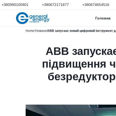
+380990100901
+380672171677
+380674654516
Головна
Home
Новини
ABB запускає новий цифровий інструмент дл
ABB запуска
підвищення ч
безредуктор