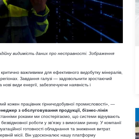
адійну видимість даних про несправності. Зображення
 критично важливими для ефективного видобутку мінералів,
х регіонах. Завдання галузі — задовольнити зростаючий
 нові види енергії, забезпечуючи наявність і
ий кожен працівник гірничодобувної промисловості», —
еджер з обслуговування продукції, бізнес-лінія
станніми роками ми спостерігаємо, що системи відчувають
безвідмовної роботи у зв’язку з вимогами ринку. У компанії
атаційної готовності обладнання та зниження витрат.
ервній місії. Він удосконалює нашу платформу