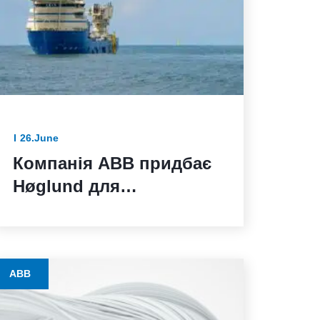
26.June
Компанія ABB придбає
Høglund для
розширення портфеля
рішень з морської
автоматизації
ABB