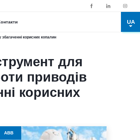
UA
Контакти
 збагаченні корисних копалин
струмент для
боти приводів
нні корисних
ABB