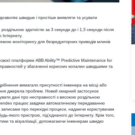
дозволяє швидше і простіше виявляти та усувати
роздільною здатністю за 3 секунди до і 1,3 секунди після
 Інтернету.
темою моніторингу для безредукторних приводів млинів
воєї платформи ABB Ability™ Predictive Maintenance for
есправностей у збагаченні корисних копалин швидшими та
рібнення вимагало присутності інженера на місці або
ення джерела проблем. Новий хмарний застосунок
ати дані про несправності з високою роздільною
ї. Trendex працює завдяки автоматичному передаванню
 із записами про перехідні процеси, надаючи користувачам
дь-якого пристрою, під’єднаного до Інтернету. Крім того,
тики та візуалізації, допомагаючи інженерам швидко