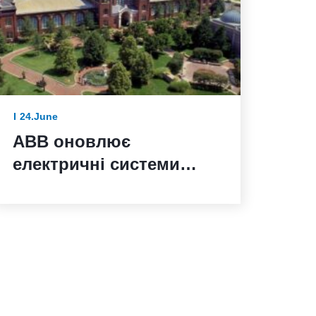
24.June
ABB оновлює
електричні системи
Смітсонівського
інституту до 250-річчя
Сполучених Штатів