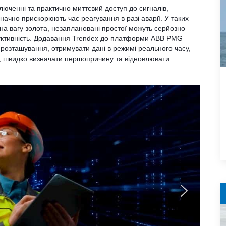
люченні та практично миттєвий доступ до сигналів,
 значно прискорюють час реагування в разі аварії. У таких
на вагу золота, незаплановані простої можуть серйозно
дуктивність. Додавання Trendex до платформи ABB PMG
 розташування, отримувати дані в режимі реального часу,
я, швидко визначати першопричину та відновлювати