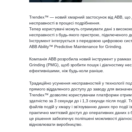
Trendex™ — новий хмарний застосунок від ABB, що 
несправності в процесі подрібнення.
Тепер користувачі можуть отримувати дані з високою 
несправності з будь-якого пристрою, підключеного до
Інструмент інтегрується з передовою цифровою сис
ABB Ability™ Predictive Maintenance for Grinding.
Компанія ABB розробила новий інструмент у рамках с
Grinding (PMG), щоб зробити пошук і діагностику н
ефективнішими, ніж будь-коли раніше.
Традиційно усунення несправностей у технології под
прямого віддаленого доступу до заводу для визнач
Trendex™ дозволяє користувачам платформи отримув
здатністю за 3 секунди до і 1,3 секунди після поді
файлів подій у хмару і зв’язуванню даних про події
практично миттєвий доступ до оперативних даних з бу
це рішення забезпечує поліпшені можливості діагнос
відновлювати виробництво.