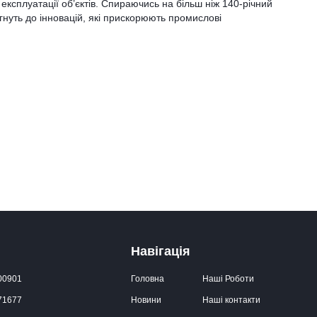
експлуатації об’єктів. Спираючись на більш ніж 140-річний
гнуть до інновацій, які прискорюють промислові
Навігація
00901
Головна
Наші Роботи
71677
Новини
Наші контакти