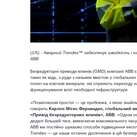
(1/5)
- Хмарний Trendex™ забезпечує швидкість і н
ABB
Безредукторні приводи млинів (GMD) компанії ABB є
таких як мідь, з руди з низьким вмістом у глобальни
попит на ключові мінерали, які сприяють переходу на
функціонування всієї необхідної інфраструктури.
«Позапланові простої — це проблема, з якою знайом
говорить
Карлос Мігес Фернандес, глобальний мен
«Привід безредукторних млинів», ABB
. «Однак о
дедалі більший тиск, вимагаючи максимального часу 
ABB ми постійно шукаємо способи підвищення експлу
Trendex — це наше останнє досягнення в цій безпер