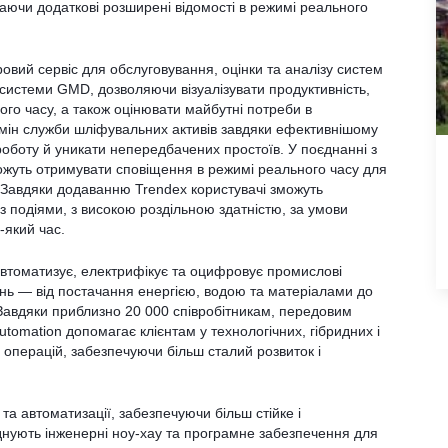
ючи додаткові розширені відомості в режимі реального
ий сервіс для обслуговування, оцінки та аналізу систем
системи GMD, дозволяючи візуалізувати продуктивність,
ого часу, а також оцінювати майбутні потреби в
ін служби шліфувальних активів завдяки ефективнішому
роботу й уникати непередбачених простоїв. У поєднанні з
ожуть отримувати сповіщення в режимі реального часу для
. Завдяки додаванню Trendex користувачі зможуть
з подіями, з високою роздільною здатністю, за умови
-який час.
втоматизує, електрифікує та оцифровує промислові
нь — від постачання енергією, водою та матеріалами до
 Завдяки приблизно 20 000 співробітникам, передовим
utomation допомагає клієнтам у технологічних, гібридних і
 операцій, забезпечуючи більш сталий розвиток і
 та автоматизації, забезпечуючи більш стійке і
днують інженерні ноу-хау та програмне забезпечення для