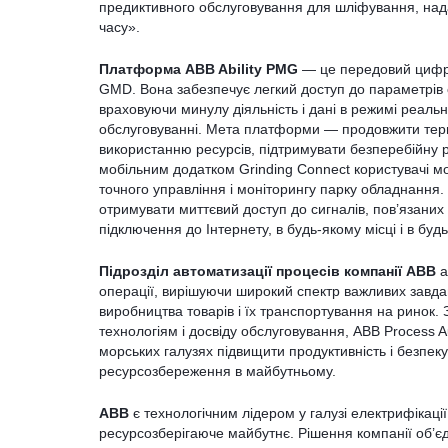
предиктивного обслуговування для шліфування, нада
часу».
Платформа ABB Ability PMG
— це передовий цифров
GMD. Вона забезпечує легкий доступ до параметрів 
враховуючи минулу діяльність і дані в режимі реальн
обслуговуванні. Мета платформи — продовжити терм
використанню ресурсів, підтримувати безперебійну 
мобільним додатком Grinding Connect користувачі м
точного управління і моніторингу парку обладнання
отримувати миттєвий доступ до сигналів, пов’язаних 
підключення до Інтернету, в будь-якому місці і в будь
Підрозділ автоматизації процесів компанії ABB
а
операції, вирішуючи широкий спектр важливих завда
виробництва товарів і їх транспортування на ринок.
технологіям і досвіду обслуговування, ABB Process A
морських галузях підвищити продуктивність і безпеку
ресурсозбереження в майбутньому.
ABB
є технологічним лідером у галузі електрифікації
ресурсозберігаюче майбутнє. Рішення компанії об’є