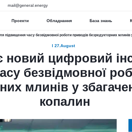
mail@general.energy
Проекти
Обладнання
База знань
я підвищення часу безвідмовної роботи приводів безредукторних млинів у
27.August
є новий цифровий ін
асу безвідмовної ро
них млинів у збагаче
копалин