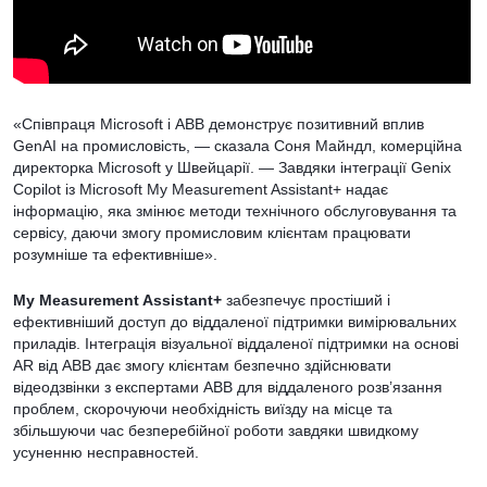
«Співпраця Microsoft і ABB демонструє позитивний вплив
GenAI на промисловість, — сказала Соня Майндл, комерційна
директорка Microsoft у Швейцарії. — Завдяки інтеграції Genix
Copilot із Microsoft My Measurement Assistant+ надає
інформацію, яка змінює методи технічного обслуговування та
сервісу, даючи змогу промисловим клієнтам працювати
розумніше та ефективніше».
My Measurement Assistant+
забезпечує простіший і
ефективніший доступ до віддаленої підтримки вимірювальних
приладів. Інтеграція візуальної віддаленої підтримки на основі
AR від ABB дає змогу клієнтам безпечно здійснювати
відеодзвінки з експертами ABB для віддаленого розв’язання
проблем, скорочуючи необхідність виїзду на місце та
збільшуючи час безперебійної роботи завдяки швидкому
усуненню несправностей.