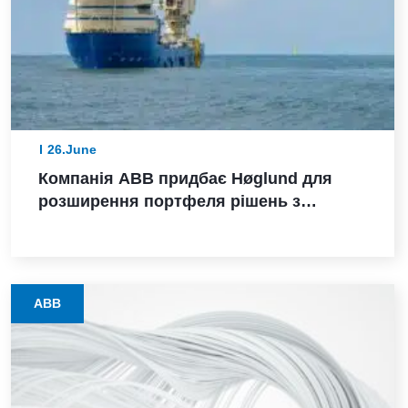
26.June
Компанія ABB придбає Høglund для
розширення портфеля рішень з
морської автоматизації
ABB