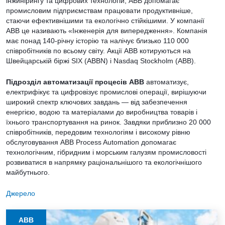
інжинірингу та цифрових технологій, ABB допомагає
промисловим підприємствам працювати продуктивніше,
стаючи ефективнішими та екологічно стійкішими. У компанії
ABB це називають «Інженерія для випередження». Компанія
має понад 140-річну історію та налічує близько 110 000
співробітників по всьому світу. Акції ABB котируються на
Швейцарській біржі SIX (ABBN) і Nasdaq Stockholm (ABB).
Підрозділ автоматизації процесів ABB
автоматизує,
електрифікує та цифровізує промислові операції, вирішуючи
широкий спектр ключових завдань — від забезпечення
енергією, водою та матеріалами до виробництва товарів і
їхнього транспортування на ринок. Завдяки приблизно 20 000
співробітників, передовим технологіям і високому рівню
обслуговування ABB Process Automation допомагає
технологічним, гібридним і морським галузям промисловості
розвиватися в напрямку раціональнішого та екологічнішого
майбутнього.
Джерело
ABB