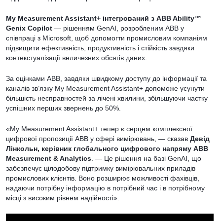
My Measurement Assistant+ інтегрований з ABB Ability™
Genix Copilot
— рішенням GenAI, розробленим ABB у
співпраці з Microsoft, щоб допомогти промисловим компаніям
підвищити ефективність, продуктивність і стійкість завдяки
контекстуалізації величезних обсягів даних.
За оцінками ABB, завдяки швидкому доступу до інформації та
каналів зв’язку My Measurement Assistant+ допоможе усунути
більшість несправностей за лічені хвилини, збільшуючи частку
успішних перших звернень до 50%.
«My Measurement Assistant+ тепер є серцем комплексної
цифрової пропозиції ABB у сфері вимірювань, — сказав
Девід
Лінкольн, керівник глобального цифрового напряму ABB
Measurement & Analytics
. — Це рішення на базі GenAI, що
забезпечує цілодобову підтримку вимірювальних приладів
промислових клієнтів. Воно розширює можливості фахівців,
надаючи потрібну інформацію в потрібний час і в потрібному
місці з високим рівнем надійності».