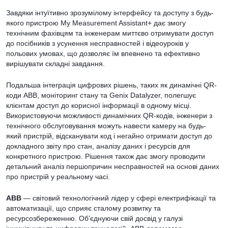
Завдяки інтуїтивно зрозумілому інтерфейсу та доступу з будь-
якого пристрою My Measurement Assistant+ дає змогу
технічним фахівцям та інженерам миттєво отримувати доступ
до посібників з усунення несправностей і відеоуроків у
польових умовах, що дозволяє їм впевнено та ефективно
вирішувати складні завдання.
Подальша інтеграція цифрових рішень, таких як динамічні QR-
коди ABB, моніторинг стану та Genix Datalyzer, полегшує
клієнтам доступ до корисної інформації в одному місці.
Використовуючи можливості динамічних QR-кодів, інженери з
технічного обслуговування можуть навести камеру на будь-
який пристрій, відсканувати код і негайно отримати доступ до
докладного звіту про стан, аналізу даних і ресурсів для
конкретного пристрою. Рішення також дає змогу проводити
детальний аналіз першопричин несправностей на основі даних
про пристрій у реальному часі.
ABB
— світовий технологічний лідер у сфері електрифікації та
автоматизації, що сприяє сталому розвитку та
ресурсозбереженню. Об’єднуючи свій досвід у галузі