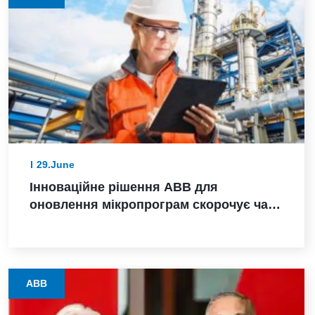
29.June
Інноваційне рішення ABB для
оновлення мікропрограм скорочує час
модернізації польових пристроїв у
процесних галузях з кількох днів до
лічених годин
ABB