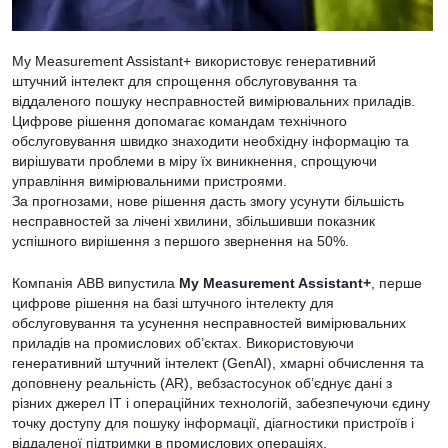
My Measurement Assistant+ використовує генеративний
штучний інтелект для спрощення обслуговування та
віддаленого пошуку несправностей вимірювальних приладів.
Цифрове рішення допомагає командам технічного
обслуговування швидко знаходити необхідну інформацію та
вирішувати проблеми в міру їх виникнення, спрощуючи
управління вимірювальними пристроями.
За прогнозами, нове рішення дасть змогу усунути більшість
несправностей за лічені хвилини, збільшивши показник
успішного вирішення з першого звернення на 50%.
Компанія ABB випустила
My Measurement Assistant+
, перше
цифрове рішення на базі штучного інтелекту для
обслуговування та усунення несправностей вимірювальних
приладів на промислових об’єктах. Використовуючи
генеративний штучний інтелект (GenAI), хмарні обчислення та
доповнену реальність (AR), вебзастосунок об’єднує дані з
різних джерел ІТ і операційних технологій, забезпечуючи єдину
точку доступу для пошуку інформації, діагностики пристроїв і
віддаленої підтримки в промислових операціях.