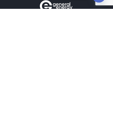
Open
chaty
Контакти
+380990100901
+380672171677
+380674654516
mail@general.energy
Навігація
Головна
Новини
Наші Роботи
Наші контакти
Підпишіться
Підпишіться на нашу щотижневу розсилку
новин