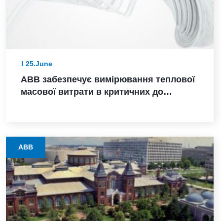
25.June
ABB забезпечує вимірювання теплової
масової витрати в критичних до
безпеки процесах завдяки отриманню
сертифіката SIL 2
ABB