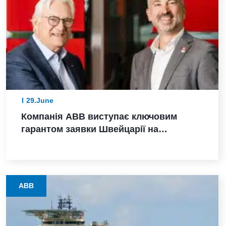
29.June
Компанія ABB виступає ключовим
гарантом заявки Швейцарії на
проведення зимових Олімпійських ігор
2038 року
ABB